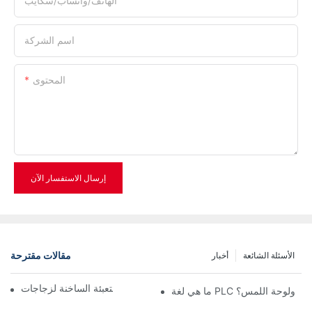
الهاتف/واتساب/سكايب
اسم الشركة
المحتوى
إرسال الاستفسار الآن
مقالات مقترحة
الأسئلة الشائعة
أخبار
تقنية التعبئة الساخنة لزجاجات PET (الجزء الأول)
ما هي لغة PLC ولوحة اللمس؟