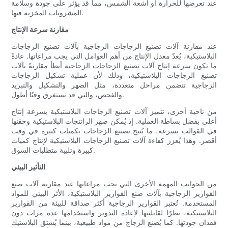
عند تعرضها للحرارة أو أشعة الشمس، مما قد يؤثر على جودة وسلامة
المشروبات المخزنة فيها.
مقارنة سرعة الإنتاج
عند مقارنة آلات تصنيع الزجاجات الزجاجية بآلات تصنيع الزجاجات
البلاستيكية، يُعدّ معدل الإنتاج من أهم العوامل التي يجب مراعاتها. عادةً
ما تكون سرعة إنتاج آلات تصنيع الزجاجات الزجاجية أبطأ مقارنةً بآلات
تصنيع الزجاجات البلاستيكية، وذلك لأن عملية تشكيل الزجاجات
الزجاجية تتضمن مراحل متعددة، مثل الصهر والتشكيل والتبريد
والفحص، والتي قد تستغرق وقتًا أطول.
من ناحية أخرى، تتميز آلات تصنيع الزجاجات البلاستيكية بسرعة إنتاج
أعلى بفضل بساطة العملية. إذ يُمكن صهر الراتنجات البلاستيكية وحقنها
في القوالب بسرعة، ما يُتيح تصنيع الزجاجات بكميات كبيرة في وقت
أقصر. وهذا يُعزز كفاءة آلات تصنيع الزجاجات البلاستيكية لإنتاج كميات
كبيرة وتلبية متطلبات السوق.
التأثير البيئي
من الجوانب المهمة الأخرى التي يجب مراعاتها عند مقارنة آلات صنع
القوارير الزجاجية بآلات صنع القوارير البلاستيكية، الأثر البيئي للمواد
المستخدمة. تُعتبر القوارير الزجاجية أكثر صداقة للبيئة من القوارير
البلاستيكية، نظرًا لقابليتها لإعادة التدوير واستخدامها عدة مرات دون
فقدان جودتها. كما يُصنع الزجاج من مواد طبيعية، بينما يُشتق البلاستيك