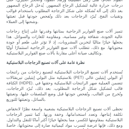
درجات حرارة عالية لتشكيل الزجاج المصهور. يُدخل الزجاج المصهور
بعد ذلك إلى آلة تُشكله على شكل الزجاجة المطلوب باستخدام قوالب
وتقنيات النفخ. تُبرّد الزجاجات بعد ذلك وتُفحص جودتها قبل تعبئتها
وشحنها إلى العملاء.
تتميز آلات صنع القوارير الزجاجية بمتانتها وقدرتها على إنتاج زجاجات
عالية الجودة، شفافة وغير مسامية، ومقاومة للغازات والسوائل. هذا
يجعلها خيارًا مثاليًا لتخزين المشروبات، إذ لا تؤثر على طعم أو جودة
محتوياتها. مع ذلك، تتطلب آلات صنع القوارير الزجاجية استثمارًا أوليًا
وتكاليف صيانة أعلى مقارنةً بآلات صنع القوارير البلاستيكية.
نظرة عامة على آلات تصنيع الزجاجات البلاستيكية
تُستخدم آلات تصنيع الزجاجات البلاستيكية لتصنيع زجاجات من راتنجات
بلاستيكية مثل البولي إيثيلين تيريفثالات (PET) أو البولي إيثيلين عالي
الكثافة (HDPE). تتضمن العملية صهر الراتنجات البلاستيكية وحقنها في
قالب لتشكيل شكل الزجاجة المطلوب. بعد ذلك، تُبرّد الزجاجات،
وتُخرج من القالب، وتُفحص جودتها قبل وضع الملصقات عليها، وتعبئتها
بالسائل، وتعبئتها للتوزيع.
تحظى آلات تصنيع الزجاجات البلاستيكية بشعبية واسعة نظرًا لانخفاض
تكلفة إنتاجها، وتعدد استخداماتها، وخفة وزنها. كما تتميز الزجاجات
البلاستيكية بمقاومتها للكسر، مما يجعلها خيارًا أكثر أمانًا للنقل والتداول.
ومع ذلك، فإنها عرضة لتسرب مواد كيميائية ضارة إلى محتوياتها، خاصةً