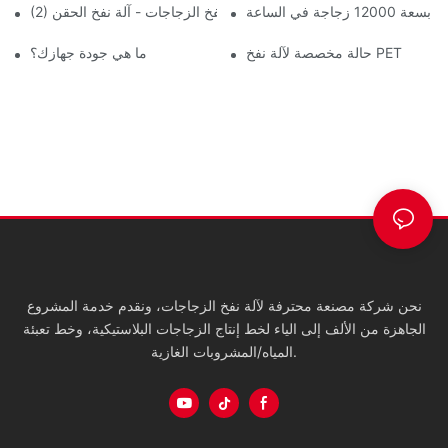
اجة في الساعة
(2) تصنيف وتقديم آلة نفخ الزجاجات - آلة نفخ الحقن
حالة مخصصة لآلة نفخ PET
ما هي جودة جهازك؟
نحن شركة مصنعة محترفة لآلة نفخ الزجاجات، ونقدم خدمة المشروع
الجاهزة من الألف إلى الياء لخط إنتاج الزجاجات البلاستيكية، وخط تعبئة
المياه/المشروبات الغازية.