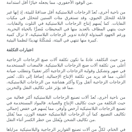
من الوقود الأحفوري، مما يجعله خيارًا أقل استدامة.
من ناحية أخرى، تُعدّ الزجاجات البلاستيكية أقل صداقةً للبيئة، إذ إنها غير
قابلة للتحلل الحيوي، وقد تستغرق مئات السنين لتتحلل في مكبات
النفايات. كما يُسهم إنتاج الزجاجات البلاستيكية في التلوث والنفايات،
حيث ينتهي المطاف بالعديد منها في المحيطات مُضرًّا بالحياة البحرية.
ورغم الجهود المبذولة لإعادة تدوير الزجاجات البلاستيكية، لا تزال كمية
كبيرة منها تنتهي في البيئة، مُشكّلةً تهديدًا لنظمنا البيئية.
اعتبارات التكلفة
من حيث التكلفة، عادةً ما تكون تكلفة آلات صنع الزجاجات الزجاجية
أعلى من تكلفة آلات صنع الزجاجات البلاستيكية. فالمعدات المستخدمة
في صهر وتشكيل وقولبة الزجاجات الزجاجية أكثر تعقيدًا وتتطلب صيانة
أعلى، مما قد يزيد من تكلفة الإنتاج الإجمالية. إضافةً إلى ذلك، تُعتبر
الزجاجات الزجاجية أثقل وزنًا وأكثر هشاشة من الزجاجات البلاستيكية،
مما قد يؤثر على تكاليف النقل والتخزين.
من ناحية أخرى، تُعدّ آلات تصنيع الزجاجات البلاستيكية أكثر فعالية من
حيث التكلفة من حيث تكاليف الإنتاج والصيانة. فالمواد المستخدمة في
تصنيع الزجاجات البلاستيكية أرخص وأوفر، مما يُسهم في خفض إجمالي
تكاليف التصنيع. كما أن الزجاجات البلاستيكية خفيفة الوزن، مما يُقلل
من تكاليف الشحن ويُقلل من خطر الكسر أثناء النقل.
في الختام، لكلٍّ من آلات تصنيع القوارير الزجاجية والبلاستيكية مزاياها