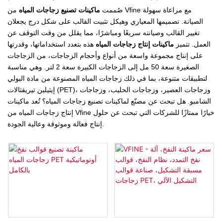
صُممت
ماكينات تصنيع زجاجات المياه
من Vfine مع مراعاة سهولة
الصيانة. تصميمها المعياري وهيكل تثبيت القالب على شكل درج يجعلان
تغيير القالب وصيانته سريعًا ومباشرًا، مما يقلل من وقت التوقف عن
العمل. تتميز
ماكينات إنتاج زجاجات المياه
هذه بتعدد استخداماتها، وقدرتها
على إنتاج مجموعة واسعة من أنواع وأحجام الزجاجات، من الزجاجات
الصغيرة سعة 50 مل إلى الزجاجات الكبيرة سعة 2 لتر. وهي مناسبة
لتطبيقات متنوعة، بما في ذلك زجاجات المياه المصنوعة من مادة البولي
إيثيلين تيريفثالات (PET)، وزجاجات العصير، وزجاجات الحليب، وزجاجات
الشامبو. هل تبحث عن مصنّع لماكينات تصنيع زجاجات المياه؟ تُعد ماكينات
إنتاج زجاجات المياه من Vfine خيارًا ممتازًا للشركات التي تبحث عن حلول
إنتاج فعالة وموثوقة وعالية الجودة.