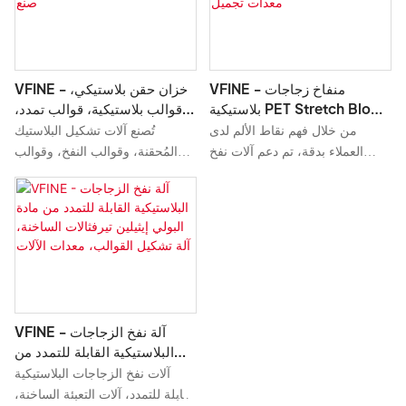
الحيوانات الأليفة، وخزانات المياه،
وتعبئة المياه النقية، ونفخ التمدد،
وتشكيل القوالب، وتصنيع القوالب،
والأسعار، أنها مفيدة للغاية.
VFINE - منفاخ زجاجات
VFINE - خزان حقن بلاستيكي،
بلاستيكية PET Stretch Blow
قوالب بلاستيكية، قوالب تمدد،
Molding Machine مصنعون
نفخ، منفاخ، تشكيل، تصنيع،
من خلال فهم نقاط الألم لدى
تُصنع آلات تشكيل البلاستيك
للبيع معدات تجميل
ماكينة صنع
العملاء بدقة، تم دعم آلات نفخ
المُحقنة، وقوالب النفخ، وقوالب
الزجاجات البلاستيكية التي طورناها
خزانات زجاجات PET، وقوالب
وأشاد بها غالبية العملاء في السوق.
التشكيل المُمتدة، وقوالب التشكيل
تشمل مجالات التطبيق آلة نفخ
...
الزجاجات.
VFINE - آلة نفخ الزجاجات
البلاستيكية القابلة للتمدد من
مادة البولي إيثيلين تيرفثالات
آلات نفخ الزجاجات البلاستيكية
الساخنة، آلة تشكيل القوالب،
القابلة للتمدد، آلات التعبئة الساخنة،