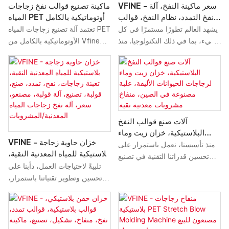
VFINE - سعر ماكينة النفخ، آلة
ماكينة تصنيع قوالب نفخ زجاجات
نفخ التمدد، نظام النفخ، قوالب
المياه PET أوتوماتيكية بالكامل
مسبقة التشكيل، صناعة قوالب
يشهد العالم تطورًا مستمرًا في كل
تعتمد آلة تصنيع زجاجات المياه PET
زجاجات PET، التشكيل الآلي
شيء، بما في ذلك التكنولوجيا. منذ
الأوتوماتيكية بالكامل من Vfine
تأسيسنا، دأبنا على تطوير تقنياتنا
على تقنية النفخ والتمديد المتطورة
وتطوير أساليب جديدة لاكتشاف
ذات المرحلتين، وهي مصممة
المزيد من مزايا آلات النفخ، مثل
بشكل احترافي لإنتاج عبوات
آلة نفخ القوالب البلاستيكية، ونظام
مشروبات المياه النقية والمياه
النفخ، وتشكيل زجاجات PET،
المعدنية.
وقوالب التشكيل المسبق، وقوالب
آلات صنع قوالب النفخ
السيارات الأوتوماتيكية، وصانعة
البلاستيكية، خزان زيت وماء
16000 نفخة في الساعة، و8
VFINE - خزان حاوية زجاجة
لزجاجات الحيوانات الأليفة، علبة
منذ تأسيسنا، نعمل باستمرار على
تجاويف. وتتمتع هذه الآلات بمجالات
بلاستيكية للمياه المعدنية النقية،
مصنوعة في الصين، منفاخ
تحسين قدراتنا التقنية في تصنيع
تطبيق قابلة للتوسع، مثل آلات نفخ
تعبئة زجاجات، نفخ، تمدد، صنع،
مشروبات معدنية نقية
تلبيةً لاحتياجات العمل، دأبنا على
آلات نفخ البلاستيك، وقوالب
الزجاجات.
قولبة، تصنيع، آلة قولبة، مصنعو،
تحسين وتطوير تقنياتنا باستمرار،
زجاجات الحيوانات الأليفة، وعلب
سعر، آلة نفخ زجاجات المياه
بما في ذلك تلك التي تُسهم في
خزانات الزيت والماء، وآلات نفخ
المعدنية/المشروبات
عملية التصنيع عالية الكفاءة لدينا.
المشروبات المعدنية النقية، وآلات
في مجالات استخدام آلات النفخ،
سيرفو. هذا المنتج مناسب لمختلف
أثبتت آلات تصنيع حاويات زجاجات
استخدامات آلات نفخ الزجاجات.