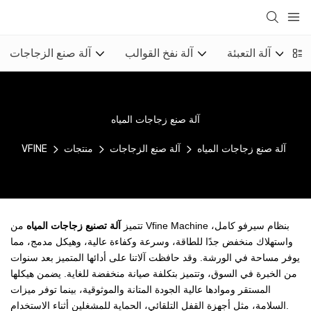
ء
آلة التعبئة
آلة نفخ القوالب
آلة صنع الزجاجات
آلة صنع زجاجات المياه
آلة صنع زجاجات المياه
آلة صنع الزجاجات
منتجات
VFINE
تتميز
آلة تصنيع زجاجات المياه
من Vfine Machine بنظام سيرفو كامل،
واستهلاك منخفض جدًا للطاقة، وسرعة وكفاءة عالية، وهيكل مدمج، مما
يوفر مساحة في الورشة. وقد حافظت آلاتنا على أدائها المتميز بعد سنوات
من الخبرة في السوق، وتتميز بتكلفة صيانة منخفضة للغاية. يضمن هيكلها
المستقر وموادها عالية الجودة المتانة والموثوقية، بينما توفر ميزات
السلامة، مثل أجهزة القفل التلقائي، الحماية للمشغلين أثناء الاستخدام.