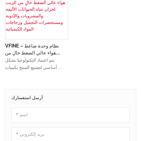
VFINE - نظام وحدة ضاغط
هواء عالي الضغط خالٍ من
الزيت لخزان مياه الحيوانات
يتم اعتماد التكنولوجيا بشكل
الأليفة والمشروبات والأدوية
أساسي لتصنيع المنتج بكميات
ومستحضرات التجميل وزجاجات
كبيرة. في الوقت الحاضر، مع
المواد الكيميائية
اكتشاف خصائصه تدريجيًا، فإنه
يتمتع بتطبيق واسع ويمكن العثور
عليه في مجال (مجالات) وحدة
أرسل استفسارك
الضاغط وما إلى ذلك.
اسم
بريد إلكتروني