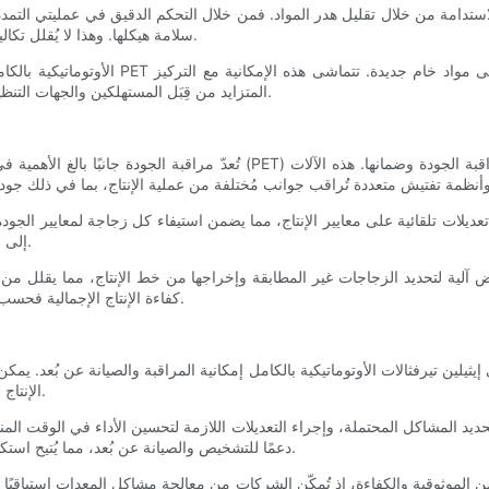
لاستدامة من خلال تقليل هدر المواد. فمن خلال التحكم الدقيق في عمليتي التمدد
سلامة هيكلها. وهذا لا يُقلل تكاليف المواد للشركات فحسب، بل يُقلل أيضًا من الأثر البيئي لعملية الإنتاج.
المتزايد من قِبَل المستهلكين والجهات التنظيمية على الاستدامة، مما يُتيح للشركات إثبات التزامها بالمسؤولية البيئية.
تُعدّ مراقبة الجودة جانبًا بالغ الأهمية في إنتاج الزجاجات، وتتفوق آلات تصني
تعديلات تلقائية على معايير الإنتاج، مما يضمن استيفاء كل زجاجة لمعايير الجود
إلى التفتيش اليدوي، ويُقلل من احتمالية وصول المنتجات المعيبة إلى السوق.
رفض آلية لتحديد الزجاجات غير المطابقة وإخراجها من خط الإنتاج، مما يقلل من
كفاءة الإنتاج الإجمالية فحسب، بل يُقلل أيضًا من الحاجة إلى التدخل اليدوي في عملية مراقبة الجودة.
 إيثيلين تيرفثالات الأوتوماتيكية بالكامل إمكانية المراقبة والصيانة عن بُعد. يم
الإنتاج وحالة المعدات ومؤشرات الأداء من أي مكان يتوفر فيه اتصال بالإنترنت.
حديد المشاكل المحتملة، وإجراء التعديلات اللازمة لتحسين الأداء في الوقت المناسب.
دعمًا للتشخيص والصيانة عن بُعد، مما يُتيح استكشاف الأخطاء وإصلاحها بسرعة دون الحاجة إلى زيارات فنية في الموقع.
من الموثوقية والكفاءة، إذ تُمكّن الشركات من معالجة مشاكل المعدات استباقيًا 