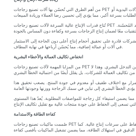
من أهم الطرق التي تُحسّن بها آلات تصنيع زجاجات PET الأوتوماتيكية بالكامل الكفاءة هي زيادة سرعة الإنتاج والإنتاجية. فهذه الآلات قادرة على إنتاج كميات أكبر بكثير من الزجاجات في وقت أقصر مقارنةً بالآلات اليدوية أو
تُتاح قدرات الإنتاج عالية السرعة لآلات تصنيع زجاجات PET الأوتوماتيكية بالكامل بفضل تقنيات متطورة، مثل أنظمة تشغيل المحركات المؤازرة، وأنظمة الحركة الخطية عالية السرعة، وعمليات التسخين والتبريد المُحسّنة.
 الشركات قادرة على تحقيق أحجام إنتاج أعلى دون الحاجة إلى الاستثمار
في آلات أو عمالة إضافية، مما يُحسّن أرباحها في نهاية المطاف.
انخفاض تكاليف العمالة والأخطاء البشرية
من المزايا المهمة لآلات تصنيع زجاجات PET الأوتوماتيكية بالكامل تقليل الاعتماد على العمل اليدوي. صُممت هذه الآلات لأداء معظم عملية إنتاج الزجاجات بشكل مستقل، مما يتطلب الحد الأدنى من التدخل البشري. وهذا لا
باستمرار مع اختلاف طفيف أو معدوم في جودة المنتج. يصعب تحقيق هذا
نتاج، مما يضمن استيفاء كل زجاجة للمواصفات المطلوبة. يُعدّ هذا المستوى
كفاءة الطاقة والاستدامة
صُممت ماكينات تصنيع زجاجات PET الأوتوماتيكية بالكامل مع مراعاة كفاءة الطاقة والاستدامة. تستخدم هذه الماكينات أنظمة تسخين وتبريد متطورة مُحسّنة لتقليل استهلاك الطاقة مع الحفاظ على سرعات إنتاج عالية. كما