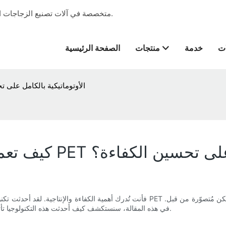
شركة Vfine Machine متخصصة في آلات تصنيع الزجاجات التي تقدم خدمة المشروع الجاهز منذ عام 2001.
ات
خدمة
منتجات
الصفحة الرئيسية
كيف تعمل تكنولوجيا آلة تصنيع زجاجات PET الأوتوماتيكي
أوتوماتيكية بالكامل على تحسين الكفاءة؟
في هذه المقالة، سنستكشف كيف أحدثت هذه التكنولوجيا تأثيرًا كبيرًا، وكيف ساعدت الشركات على زيادة إنتاجها مع خفض التكاليف.