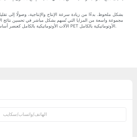
مجموعة واسعة من المزايا التي تُسهم بشكل مباشر في تحسين نتائج الأعم
الآلات الأوتوماتيكية بالكامل كعنصر أساسي في عمليات إنتاج الزجاجات الحديثة. ومع استمرار تطور الصناعة، ستُعزز التطورات التكنولوجية المستمرة بلا شك كفاءة وفعالية آلات تصنيع زجاجات PET الأوتوماتيكية بالكامل.
الهاتف/واتساب/سكايب