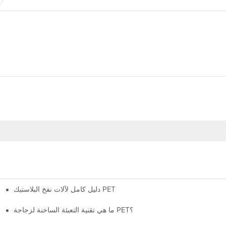
دليل كامل لآلات نفخ البلاستيك PET
ما الفر
ما هي تقنية التعبئة الساخنة لزجاجة PET؟