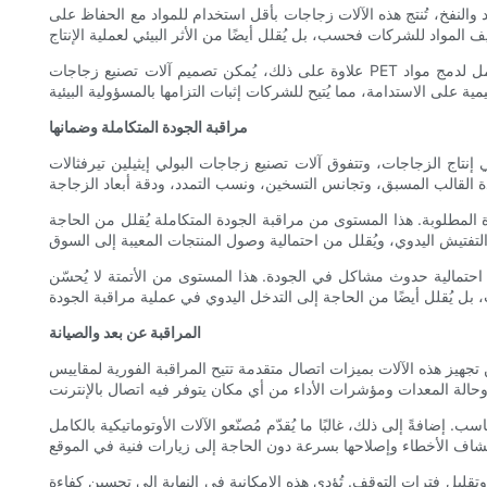
 والنفخ، تُنتج هذه الآلات زجاجات بأقل استخدام للمواد مع الحفاظ على
علاوة على ذلك، يُمكن تصميم آلات تصنيع زجاجات PET الأوتوماتيكية بالكامل لدمج مواد PET المُعاد تدويرها في عملية الإنتاج، مما يُعزز الاستدامة ويُقلل الطلب على مواد خام جديدة. تتماشى هذه الإمكانية مع التركيز
مراقبة الجودة المتكاملة وضمانها
ع زجاجات البولي إيثيلين تيرفثالات (PET) الأوتوماتيكية بالكامل في هذا المجال بفضل دمجها تقنيات متطورة لمراقبة الجودة وضمانها. هذه الآلات
ة المطلوبة. هذا المستوى من مراقبة الجودة المتكاملة يُقلل من الحاجة
 احتمالية حدوث مشاكل في الجودة. هذا المستوى من الأتمتة لا يُحسّن
المراقبة عن بعد والصيانة
كن تجهيز هذه الآلات بميزات اتصال متقدمة تتيح المراقبة الفورية لمقاييس
 إضافةً إلى ذلك، غالبًا ما يُقدّم مُصنّعو الآلات الأوتوماتيكية بالكامل
وتقليل فترات التوقف. تُؤدي هذه الإمكانية في النهاية إلى تحسين كفاءة