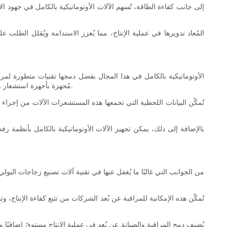
إلى جانب كفاءة الطاقة، تُسهم الآلات الأوتوماتيكية بالكامل في جهود ا
مُجهزة بأجهزة استشعار وأنظمة تفتيش متعددة تُراقب جوانب مُختلفة من عملية الإنتاج، بما في ذلك جودة القالب المسبق، وتجانس التسخين، ونسب التمدد، ودقة أبعاد الزجاجة.
تُمكّن البيانات اللحظية التي تجمعها هذه المستشعرات الآلات من إجراء 
بالإضافة إلى ذلك، يمكن تجهيز الآلات الأوتوماتيكية بالكامل بأنظمة 
من الجوانب التي غالبًا ما يُغفل عنها في تقنية آلات تصنيع زجاجات البولي
تُمكّن هذه الإمكانية للمراقبة عن بُعد الشركات من تتبع كفاءة الإنتاج، وت
يُضيف دمج المراقبة والصيانة عن بُعد في عملية الإنتاج مستوىً إضافيًا 