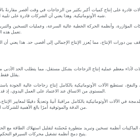
شبه الأوتوماتيكية. وهذا يعني أن الشركات قادرة على تلبية الطلبات بسرعة أكبر، مما يؤدي إلى تحسين رضا العملاء وزيادة المبيعات.
تعمل هذه التقنيات معًا لضمان إنتاج الزجاجات بسرعة وكفاءة دون المساس بالجودة.
وقف بين دورات الإنتاج، مما يُعزز الإنتاج الإجمالي إلى أقصى حد. هذا يعني أن
يقلل فقط من تكاليف العمالة للشركات، بل يقلل أيضًا من احتمالية الخطأ البشري.
والنفخ، تستطيع الآلات الأوتوماتيكية بالكامل إنتاج زجاجات عالية الجودة 
المستوى من الاتساق عند الاعتماد على العمل اليدوي، إذ قد يؤدي الخطأ البشري إلى تباين في سمك الزجاجة ووزنها وجودتها العامة.
جة في الآلات الأوتوماتيكية بالكامل مراقبةً آنيةً وتعديلًا دقيقًا لمعايير الإ
من الدقة والموثوقية أمرًا بالغ الأهمية للشركات التي تسعى إلى الحفاظ على جودة منتجات عالية مع تقليل تكاليف الإنتاج.
يتيح دمج أنظمة تشغيل محركات السيرفو التحكم الدقيق في استهلاك الطاقة، مما يضمن تشغيل الماكينات بأقصى كفاءة.