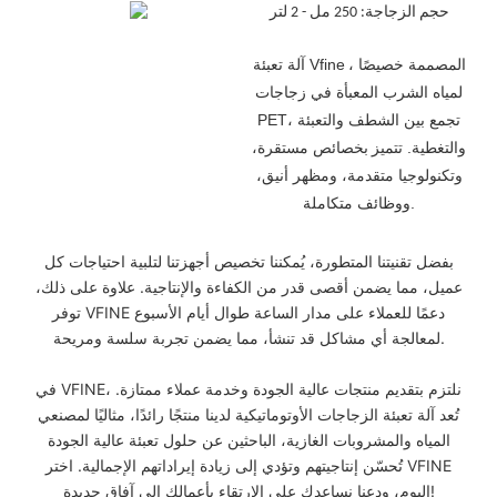
حجم الزجاجة: 250 مل - 2 لتر
، المصممة خصيصًا
آلة تعبئة Vfine
لمياه الشرب المعبأة في زجاجات
PET، تجمع بين الشطف والتعبئة
والتغطية. تتميز
بخصائص مستقرة،
وتكنولوجيا متقدمة، ومظهر أنيق،
ووظائف متكاملة.
بفضل تقنيتنا المتطورة، يُمكننا تخصيص أجهزتنا لتلبية احتياجات كل
عميل، مما يضمن أقصى قدر من الكفاءة والإنتاجية. علاوة على ذلك،
توفر VFINE دعمًا للعملاء على مدار الساعة طوال أيام الأسبوع
لمعالجة أي مشاكل قد تنشأ، مما يضمن تجربة سلسة ومريحة.
في VFINE، نلتزم بتقديم منتجات عالية الجودة وخدمة عملاء ممتازة.
تُعد آلة تعبئة الزجاجات الأوتوماتيكية لدينا منتجًا رائدًا، مثاليًا لمصنعي
المياه والمشروبات الغازية، الباحثين عن حلول تعبئة عالية الجودة
تُحسّن إنتاجيتهم وتؤدي إلى زيادة إيراداتهم الإجمالية. اختر VFINE
اليوم، ودعنا نساعدك على الارتقاء بأعمالك إلى آفاق جديدة!