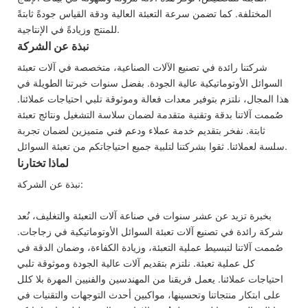
المختلفة. كما تضمن سرعة التعبئة العالية ودقة القياس جودةً ثابتةً
للمنتج وزيادةً في الإنتاجية.
نبذة عن الشركة
شركتنا رائدة في تصنيع الآلات الصناعية، متخصصة في آلات تعبئة
السوائل الأوتوماتيكية عالية الجودة. بفضل سنوات خبرتنا الطويلة في
هذا المجال، نلتزم بتوفير معدات فعالة وموثوقة تلبي احتياجات عملائنا.
صُممت آلاتنا بدقة وتقنية متقدمة لضمان سلاسة التشغيل ونتائج تعبئة
ثابتة. نفخر بتقديم خدمة عملاء ودعم فني متميزين لضمان تجربة
سلسة لعملائنا. ثقوا بشركتنا لتلبية جميع احتياجاتكم من تعبئة السوائل.
لماذا تختارنا
نبذة عن الشركة:
بخبرة تزيد عن عشر سنوات في صناعة آلات التعبئة والتغليف، نُعد
شركة رائدة في تصنيع آلات تعبئة السوائل الأوتوماتيكية في زجاجات.
صُممت آلاتنا لتبسيط عملية التعبئة، وزيادة الكفاءة، وضمان الدقة في
كل عملية تعبئة. نلتزم بتقديم آلات عالية الجودة وموثوقة تلبي
احتياجات عملائنا. يعمل فريقنا من المهندسين والفنيين المهرة بلا كلل
على ابتكار منتجاتنا وتحسينها، مواكبين أحدث التوجهات والتقنيات في