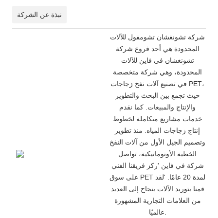
نبذة عن الشركة
شركة تشونغشان تشومفول للآلات
المحدودة هي أحد فروع شركة
تشونغشان في فاين للآلات
المحدودة، وهي شركة متخصصة
في تصنيع آلات نفخ زجاجات PET،
حيث تجمع بين البحث والتطوير
والإنتاج والمبيعات. كما نقدم
خدمات مشاريع متكاملة لخطوط
إنتاج زجاجات المياه. منذ تطوير
وتصميم الجيل الأول من آلات النفخ
الخطية الأوتوماتيكية، تواصل
شركة في فاين
'
ركز فريقنا الفني
على سوق PET لمدة 20 عامًا.
'
لقد
قمنا بتوريد الآلات بنجاح إلى العديد
من العلامات التجارية المشهورة
عالميًا.