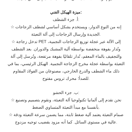
ميزة الهيكل الفني:
أ. جزء الشطف:
إنه من النوع الدوار، ويستخدم بشكل أساسي لشطف الزجاجات
☆
الجديدة وإرسال الزجاجات إلى آلة التعبئة.
تدخل زجاجة PET إلى الآلة عبر عجلة توزيع الزجاجات النجمية،
☆
وتُدار بفوهة منخفضة بواسطة آلية المشبك والدوران. بعد الشطف
والتجفيف بالماء المعقم، تُدار تلقائيًا بفوهة مرتفعة، وتُرسل إلى آلة
التعبئة بواسطة عجلة مخرج الزجاجة النجمية. الهيكل الرئيسي، بما في
ذلك ماء الشطف والدرع الخارجي، مصنوعان من الفولاذ المقاوم
للصدأ؛ محرك تروس مفتوح.
ب. جزء الحشو:
نحن نقدم إلى ألمانيا تكنولوجيا آلة التعبئة، ونقوم بتصميم وتصنيع
☆
بأنفسنا مع مبدأ التعبئة المتساوي الضغط.
صمام التعبئة يعتمد آلية ضغط ثابتة، مما يضمن سرعة التعبئة ودقة
☆
عالية في مستوى السائل. كما أنه مزود بقضيب توجيه مزدوج.