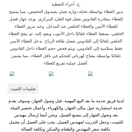
ج. أجزاء التغطية:
يدور الغطاء بواسطة عجلة دوارة تعمل بصندوق التخفيض، مما يسمح
للغطاء بمغادرة القادوس بفعل قوة الطرد المركزي. يوجد جهاز فصل
للغطاء الأيمن والغطاء الخلفي عند المدخل، وعند مرور الغطاء
الخلفي، يسقط الغطاء تلقائيًا داخل الأنبوب ويعود إليه، ثم ينفخ الغطاء
الخلفي تلقائيًا إلى القادوس بفضل طاقة الرياح. يدخل الغطاء الأيمن
فقط بسلاسة إلى القادوس، ويتم فحص حجم الغطاء داخل القادوس
تلقائيًا بواسطة مفتاح كهربائي للتحكم في ناقل الغطاء، مما يضمن
أفضل عملية تفريغ للغطاء.
تعليمات التثبيت
لدينا فريق خدمة ما بعد البيع المهنية، قبل وصول الجهاز، وسوف نقدم
خدمة استشارية حول مكان الجهاز، والكهرباء، وأعمال تحضير المياه.
بعد وصول الجهاز إلى مصنع العميل، ونحن أيضا إرسال مهندس
للتثبيت، وجعل التدريب لمهندس العميل، يجب على العميل أن يتحمل
تكلفة سفر المهندس والطعام والسكن وتكلفة العمالة.