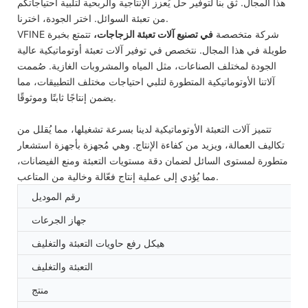
هذا المجال. ثق بنا لتوفير حل يُعزز الإنتاجية والربحية لتلبية احتياجاتكم
من تعبئة السوائل. اختر الجودة، اخترنا.
VFINE شركة متخصصة
في تصنيع آلات تعبئة الزجاجات،
تتمتع بخبرة
طويلة في هذا المجال. نتخصص في توفير آلات تعبئة أوتوماتيكية عالية
الجودة لمختلف الصناعات، مثل المياه والمشروبات الغازية. صُممت
آلاتنا الأوتوماتيكية المتطورة لتلبي احتياجات مختلف التطبيقات، مما
يضمن إنتاجًا ثابتًا وموثوقًا.
تتميز آلات التعبئة الأوتوماتيكية لدينا بسرعة تشغيلها، مما يُقلل من
تكاليف العمالة، ويزيد من كفاءة الإنتاج. وهي مُجهزة بأجهزة استشعار
متطورة لمستوى السائل لضمان دقة مستويات التعبئة ومنع الفيضانات،
مما يُؤدي إلى عملية إنتاج فعّالة وخالية من المتاعب.
رقم الموديل
جهاز الجرعات
هيكل رفع حاويات التعبئة والتغليف
التعبئة والتغليف
منتج