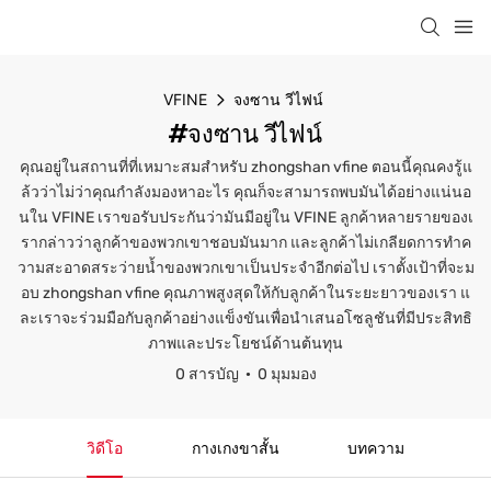
VFINE
จงซาน วีไฟน์
#จงซาน วีไฟน์
คุณอยู่ในสถานที่ที่เหมาะสมสำหรับ zhongshan vfine ตอนนี้คุณคงรู้แ
ล้วว่าไม่ว่าคุณกำลังมองหาอะไร คุณก็จะสามารถพบมันได้อย่างแน่นอ
นใน VFINE เราขอรับประกันว่ามันมีอยู่ใน VFINE ลูกค้าหลายรายของเ
รากล่าวว่าลูกค้าของพวกเขาชอบมันมาก และลูกค้าไม่เกลียดการทำค
วามสะอาดสระว่ายน้ำของพวกเขาเป็นประจำอีกต่อไป เราตั้งเป้าที่จะม
อบ zhongshan vfine คุณภาพสูงสุดให้กับลูกค้าในระยะยาวของเรา แ
ละเราจะร่วมมือกับลูกค้าอย่างแข็งขันเพื่อนำเสนอโซลูชันที่มีประสิทธิ
ภาพและประโยชน์ด้านต้นทุน
0 สารบัญ
0 มุมมอง
วิดีโอ
กางเกงขาสั้น
บทความ