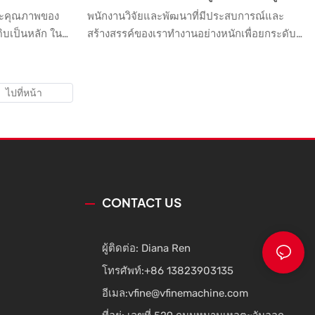
อัตโนมัติเต็ม
เครื่องจักร เครื่องจักร Mac
ละคุณภาพของ
พนักงานวิจัยและพัฒนาที่มีประสบการณ์และ
ุดิบเป็นหลัก ใน
สร้างสรรค์ของเราทำงานอย่างหนักเพื่อยกระดับ
าสติกนั้น
และพัฒนาเทคโนโลยีอย่างต่อเนื่อง ด้วยการใช้
อบองค์ประกอบ
เทคโนโลยีที่พัฒนาขึ้น ทำให้ประสิทธิภาพและ
มาย ดังนั้นจึง
คุณภาพของเครื่องขึ้นรูปขวดพรีฟอร์มยืดเป่า
ั้งแต่ต้นทาง
พลาสติก PET แบบ 10 ช่อง ได้รับการรับรอง
อบแล้วว่ามี
อย่างดีเยี่ยม ด้วยการวิจัยเพิ่มเติมเกี่ยวกับ
ๆ
ผลิตภัณฑ์ ขอบเขตการใช้งานจึงค่อยๆ ขยาย
กว้างขึ้น ปัจจุบัน เครื่องขึ้นรูปนี้ได้รับการยอมรับ
อย่างกว้างขวางในสาขาเครื่องเป่าขึ้นรูป
CONTACT US
ผู้ติดต่อ: Diana Ren
โทรศัพท์:
+86 13823903135
อีเมล:
vfine@vfinemachine.com