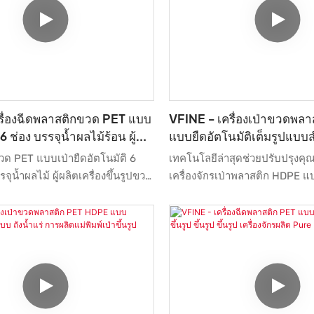
รื่องฉีดพลาสติกขวด PET แบบ
VFINE - เครื่องเป่าขวดพล
 6 ช่อง บรรจุน้ำผลไม้ร้อน ผู้
แบบยืดอัตโนมัติเต็มรูปแบบ
้นรูป
ผลิตขวดพลาสติก PET
ปขวด PET แบบเป่ายืดอัตโนมัติ 6
เทคโนโลยีล่าสุดช่วยปรับปรุงคุ
ุน้ำผลไม้ ผู้ผลิตเครื่องขึ้นรูปขวด
เครื่องจักรเป่าพลาสติก HDPE แบ
มื่อเปรียบเทียบกับผลิตภัณฑ์
รูปแบบสำหรับขวด PET เครื่องเ
นในท้องตลาด เครื่องนี้มีข้อได้
แบบยืด ผู้ผลิตเครื่องจักรเป่าน้
ที่ไม่มีใครเทียบได้ในแง่ของ
เครื่องจักร เครื่องขึ้นรูป ดังนั้นผล
คุณภาพ รูปลักษณ์ ฯลฯ และมีชื่อ
นำไปใช้ในแอพพลิเคชั่นที่หลากหล
ลาด
เป่าขวดพลาสติก