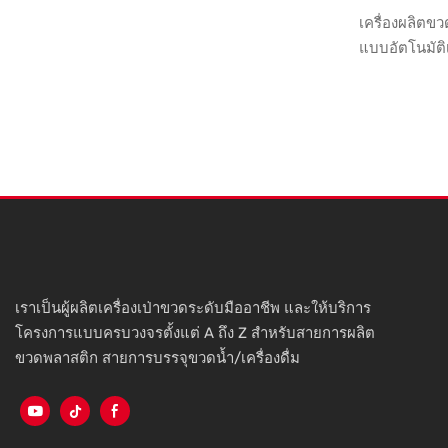
เครื่องเป่าขึ
เครื่องผลิตขว
การผลิตด้วยเ
แบบอัตโนมัติเ
รูปพลาสติก เค
ในจีน ปริมาณ
ต่างๆ เปิดตล
ทางนิเวศวิทยาเ
สามารถรักษา
แข็งแกร่งได้
ยังมีนวัตกรรม
เทคโนโลยีถูก
ความต้องการข
เราเป็นผู้ผลิตเครื่องเป่าขวดระดับมืออาชีพ และให้บริการ
โครงการแบบครบวงจรตั้งแต่ A ถึง Z สำหรับสายการผลิต
ขวดพลาสติก สายการบรรจุขวดน้ำ/เครื่องดื่ม