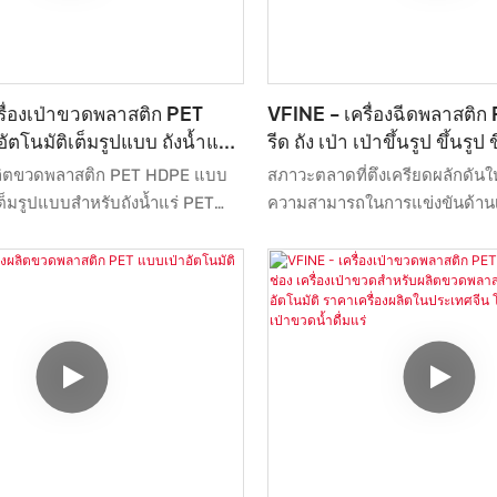
รื่องเป่าขวดพลาสติก PET
VFINE - เครื่องฉีดพลาสติก
โนมัติเต็มรูปแบบ ถังน้ำแร่
รีด ถัง เป่า เป่าขึ้นรูป ขึ้นรูป 
มพ์เป่าขึ้นรูป Maki
เครื่องจักรผลิต Pure Mine
ผลิตขวดพลาสติก PET HDPE แบบ
สภาวะตลาดที่ตึงเครียดผลักดันใ
เต็มรูปแบบสำหรับถังน้ำแร่ PET
ความสามารถในการแข่งขันด้าน
ิตแม่พิมพ์สำหรับขาย ราคาเครื่อง
ได้ทำการทดสอบหลายครั้งเพื่อ
ประกอบด้วยนวัตกรรมที่ล้ำสมัย
ที่ช่วยให้กระบวนการผลิตประหยั
กนี้ วิศวกรมืออาชีพและมี
ปัจจุบัน ผลิตภัณฑ์นี้เหมาะอย่างย
งเรายังสามารถสร้างโซลูชันที่
งานกับเครื่องเป่าขวดพลาสติก
อช่วยออกแบบได้อีกด้วย