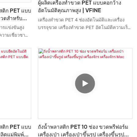
ผู้ผลิตเครื่องทำขวด PET แบบคอกว้าง
อัตโนมัติคุณภาพสูง | VFINE
าสติก PET แบบ
าขวดสำหรับ
เครื่องทำขวด PET 4 ช่องอัตโนมัติและเครื่อง
ตโนมัติ ราคา
บรรจุขวด เครื่องทำขวด PET อัตโนมัติความเร็ว
ารแข่งขันสูง
งงานขายดี
สูงควบคุมด้วยเซอร์โว ใช้ได้กับขวด PET ทุก
ความเชี่ยวชาญ
ชนิดที่มีคอขวดตั้งแต่ 50 มม. ถึง 110 มม. และ
ภัณฑ์ ได้รับการ
ความจุขวดตั้งแต่ 100 มล. ถึง 3.5 ลิตร เครื่องมี
รถนำไปใช้งานใน
ความทนทาน เสียงรบกวนต่ำ และค่าบำรุงรักษา
าสติกได้ และมี
ต่ำ ใช้งานได้ยาวนาน ผลิตขวดคุณภาพสูง ขึ้นรูป
สวยงาม ผิวขวดสวยงาม แสงสว่างสูง ควบคุมด้วย
เซอร์โวเต็มรูปแบบสำหรับการขึ้นรูป ถ่ายโอน
และยืด คุณภาพการผลิตขวดสูง คอขวดใหญ่:
50-110 มม. ใช้ได้กับขวดที่มีตำแหน่งคอขวด
ใช้ได้กับขวด PET CAN อัตโนมัติเต็มรูปแบบ
าสติก PET แบบ
ถังน้ำพลาสติก PET 10 ช่อง ขวดพรีฟอร์ม
ลิตแม่พิมพ์
เครื่องเป่า เครื่องเป่าขึ้นรูป เครื่องขึ้นรูป