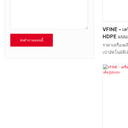
VFINE - เค
HDPE แบบอัต
ส่งคำถามตอนนี้
การผลิตแม่พิ
ราคาเครื่อง
เป่าอัตโนมัติ
ราคาเครื่องผล
ผลิตแม่พิมพ์
มากมาย นอกจา
ประสบการณ์ขอ
กำหนดเองเพื่