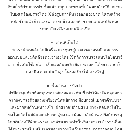
ด้วยน้ำที่ผ่านการฆ่าเชื้อแล้ว หมุนปากขวดขึ้นโดยอัตโนมัติ และส่ง
ไปยังเครื่องบรรจุโดยใช้ล้อรูปดาวที่ทางออกของขวด โครงสร้าง
หลักพร้อมน้ำล้างและฝาครอบด้านนอกทำจากสแตนเลสทั้งหมด
ระบบขับเคลื่อนแบบเฟืองเปิด
ข. ส่วนที่เป็นไส้:
☆
เรานำเทคโนโลยีเครื่องบรรจุมาสู่ประเทศเยอรมนี และการ
ออกแบบและผลิตด้วยตัวเราเองโดยใช้หลักการบรรจุแบบไอโซบาร์
☆
วาล์วเติมใช้กลไกวาล์วแรงดันคงที่ เติมของเหลวได้อย่างรวดเร็ว
และมีความแม่นยำสูง โครงสร้างใช้แกนนำคู่
c. ชิ้นส่วนการปิดฝา:
ฝาปิดหมุนด้วยล้อหมุนของกล่องลดแรงดัน ซึ่งทำให้ฝาปิดหลุดออก
จากถังบรรจุด้วยแรงเหวี่ยงหนีศูนย์กลาง มีอุปกรณ์แยกฝาด้านขวา
และฝากลับด้านที่ทางเข้า เมื่อฝากลับด้านผ่าน ฝาจะหล่นลงไปใน
ท่อโดยอัตโนมัติและกลับเข้าสู่ท่อ และพัดฝากลับด้านไปยังถังบรรจุ
โดยอัตโนมัติด้วยแรงลม ฝาด้านขวาเท่านั้นที่สามารถเข้ารางเลื่อน
ได้อย่างราบรื่น ปริมาตรของฝาภายในถังบรรจุจะถูกตรวจสอบโดย