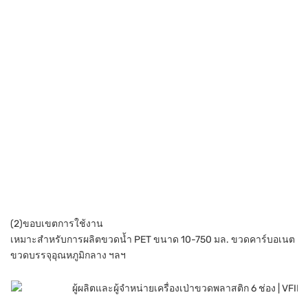
(2)ขอบเขตการใช้งาน
เหมาะสำหรับการผลิตขวดน้ำ PET ขนาด 10-750 มล. ขวดคาร์บอเนต
ขวดบรรจุอุณหภูมิกลาง ฯลฯ