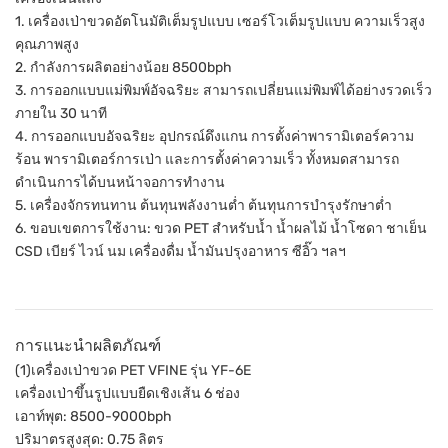
1. เครื่องเป่าขวดอัตโนมัติเต็มรูปแบบ เซอร์โวเต็มรูปแบบ ความเร็วสูง
คุณภาพสูง
2. กำลังการผลิตอย่างน้อย 8500bph
3. การออกแบบแม่พิมพ์อัจฉริยะ สามารถเปลี่ยนแม่พิมพ์ได้อย่างรวดเร็ว
ภายใน 30 นาที
4. การออกแบบอัจฉริยะ อุปกรณ์ดึงแกน การตั้งค่าพารามิเตอร์ความ
ร้อน พารามิเตอร์การเป่า และการตั้งค่าความเร็ว ทั้งหมดสามารถ
ดำเนินการได้บนหน้าจอการทำงาน
5. เครื่องจักรทนทาน ต้นทุนพลังงานต่ำ ต้นทุนการบำรุงรักษาต่ำ
6. ขอบเขตการใช้งาน: ขวด PET สำหรับน้ำ น้ำผลไม้ น้ำโซดา ชาเย็น
CSD เบียร์ ไวน์ นม เครื่องดื่ม น้ำมันปรุงอาหาร ซีอิ๊ว ฯลฯ
การแนะนำผลิตภัณฑ์
(1)เครื่องเป่าขวด PET VFINE รุ่น YF-6E
เครื่องเป่าขึ้นรูปแบบยืดเชิงเส้น 6 ช่อง
เอาท์พุต: 8500-9000bph
ปริมาตรสูงสุด: 0.75 ลิตร