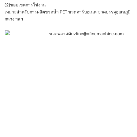
(2)ขอบเขตการใช้งาน
เหมาะสำหรับการผลิตขวดน้ำ PET ขวดคาร์บอเนต ขวดบรรจุอุณหภูมิ
กลาง ฯลฯ