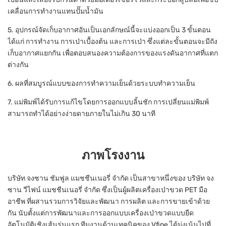
เคลื่อนการทำงานแทนปั๊มน้ำมัน
5. อุปกรณ์จัดเก็บอากาศอันเป็นเอกลักษณ์นี้จะแบ่งออกเป็น 3 ขั้นตอน
ได้แก่ การทำงาน การเป่าเบื้องต้น และการเป่า ซึ่งแต่ละขั้นตอนจะมีถัง
เก็บอากาศแยกกัน เพื่อตอบสนองความต้องการของแรงดันอากาศที่แตก
ต่างกัน
6. ผลที่สมบูรณ์แบบของการทำความเย็นด้วยระบบทำความเย็น
7. แม่พิมพ์ได้รับการแก้ไขโดยการออกแบบลิ้นชัก การเปลี่ยนแม่พิมพ์
สามารถทำได้อย่างง่ายดายภายในไม่เกิน 30 นาที
ภาพโรงงาน
บริษัท จงซาน ชัมฟูล แมชชีนเนอรี่ จำกัด เป็นสาขาหนึ่งของ บริษัท จง
ซาน วีไฟน์ แมชชีนเนอรี่ จำกัด ซึ่งเป็นผู้ผลิตเครื่องเป่าขวด PET มือ
อาชีพ ที่ผสานรวมการวิจัยและพัฒนา การผลิต และการขายเข้าด้วย
กัน นับตั้งแต่การพัฒนาและการออกแบบเครื่องเป่าขวดแบบยืด
อัตโนมัติเชิงเส้นรุ่นแรก ทีมงานด้านเทคนิคของ Vfine ได้มุ่งเน้นไปที่