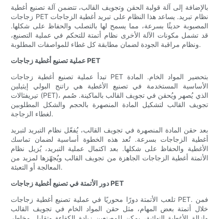
بالإضافة إلى آلة قولبة الحقن وتجويف القالب، تتضمن آلة تصنيع أغطية
زجاجات PET نظام تبريد. يساعد هذا النظام على تبريد أغطية الزجاجات
المصبوبة حديثًا بسرعة، مما يسمح لها بالتصلب والحفاظ على شكلها.
قد تشمل مكونات الآلة الأخرى نظام أتمتة للتحكم في عملية التصنيع،
ونظام مراقبة الجودة لضمان مطابقة كل غطاء للمواصفات المطلوبة.
عملية تصنيع أغطية زجاجات PET
تبدأ عملية تصنيع أغطية زجاجات PET بتحضير المواد الخام. المادة
الأساسية المستخدمة في تصنيع الأغطية هي راتنج البولي إيثيلين
تيريفثالات (PET)، الذي يُصهر ويُحقن في تجويف القالب بالماكينة. صُمم
تجويف القالب لتشكيل المادة المنصهرة بالحجم والشكل المطلوبين
لغطاء الزجاجة.
بعد حقن المادة المنصهرة في تجويف القالب، يُفعّل نظام التبريد لتبريد
أغطية الزجاجات بسرعة. تُعد هذه الخطوة أساسية لضمان تماسك
الأغطية والحفاظ على شكلها. بعد اكتمال عملية التبريد، يُزيل نظام
الأتمتة أغطية الزجاجات الجاهزة من تجويف القالب ويُجهّزها لمزيد من
المعالجة أو التعبئة.
دور الأتمتة في تصنيع أغطية زجاجات PET
تلعب الأتمتة دورًا محوريًا في عملية تصنيع أغطية زجاجات PET. فمن
خلال أتمتة بعض المهام، مثل حقن المواد الخام في تجويف القالب
وإزالة الأغطية النهائية، يمكن للمصنعين زيادة الكفاءة وتقليل مخاطر