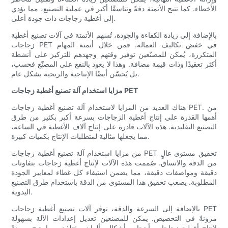
الأخطاء. كما تتيح الأتمتة دقةً وتناسقًا أكبر في عملية التصنيع، مما يؤدي
إلى أغطية زجاجات ذات جودة أعلى.
بالإضافة إلى زيادة الكفاءة والجودة، تُسهم الأتمتة في آلات تصنيع أغطية
زجاجات PET في خفض تكاليف العمالة. فمن خلال أتمتة المهام
المتكررة، يُمكن للمصنّعين توفير وقتهم وجهدهم للتركيز على أنشطة
أكثر تعقيدًا وذات قيمة مضافة. وهذا لا يعود بالنفع على المصنّع فحسب،
بل يُحسّن أيضًا الإنتاجية والربحية بشكل عام.
مزايا استخدام آلة تصنيع أغطية زجاجات PET
هناك العديد من المزايا لاستخدام آلة تصنيع أغطية زجاجات PET. من
أهمها القدرة على إنتاج أغطية الزجاجات بسرعة أكبر بكثير من طرق
التصنيع التقليدية. هذه الآلات قادرة على إنتاج آلاف الأغطية في الساعة،
مما يجعلها مثالية لمتطلبات الإنتاج بكميات كبيرة.
من مزايا استخدام آلة تصنيع أغطية زجاجات PET تحقيق مستوى عالٍ
من الدقة والاتساق. صُممت هذه الآلات لإنتاج أغطية زجاجات بتفاوتات
دقيقة ومواصفات دقيقة، مما يضمن استيفاء كل غطاء لمعايير الجودة
المطلوبة. يصعب تحقيق هذا المستوى من الدقة باستخدام طرق التصنيع
اليدوية.
بالإضافة إلى السرعة والدقة، توفر آلات تصنيع أغطية زجاجات PET
مرونةً في التخصيص. يمكن للمصنعين تعديل إعدادات الآلة بسهولة
لإنتاج أغطية زجاجات بأحجام وأشكال وألوان مختلفة، مما يتيح مرونةً