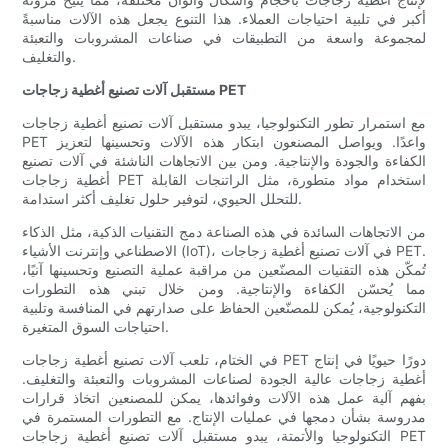
أكبر في تلبية احتياجات العملاء. هذا التنوع يجعل هذه الآلات مناسبةً
لمجموعة واسعة من التطبيقات في صناعات المشروبات والتعبئة
والتغليف.
مستقبل آلات تصنيع أغطية زجاجات PET
مع استمرار تطور التكنولوجيا، يبدو مستقبل آلات تصنيع أغطية زجاجات
PET واعدًا. ويواصل المصنعون ابتكار هذه الآلات وتحسينها لتعزيز
الكفاءة والجودة والإنتاجية. ومن بين الاتجاهات الناشئة في آلات تصنيع
أغطية زجاجات PET استخدام مواد متطورة، مثل الراتنجات القابلة
للتحلل الحيوي، لتوفير حلول تغليف أكثر استدامة.
من الاتجاهات السائدة في هذه الصناعة دمج التقنيات الذكية، مثل الذكاء
الاصطناعي وإنترنت الأشياء (IoT)، في آلات تصنيع أغطية زجاجات PET.
تُمكّن هذه التقنيات المصنّعين من مراقبة عملية التصنيع وتحسينها آنيًا،
مما يُحسّن الكفاءة والإنتاجية. ومن خلال تبني هذه التطورات
التكنولوجية، يُمكن للمصنّعين الحفاظ على صدارتهم في المنافسة وتلبية
احتياجات السوق المتغيرة.
في الختام، تلعب آلات تصنيع أغطية زجاجات PET دورًا حيويًا في إنتاج
أغطية زجاجات عالية الجودة لصناعات المشروبات والتعبئة والتغليف.
بفهم آلية عمل هذه الآلات وفوائدها، يمكن للمصنعين اتخاذ قرارات
مدروسة بشأن دمجها في عمليات الإنتاج. مع التطورات المستمرة في
التكنولوجيا والأتمتة، يبدو مستقبل آلات تصنيع أغطية زجاجات PET