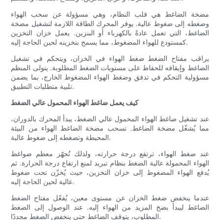
مضخة الضاغط هي قلب النظام، وهي مسؤولة عن سحب الهواء
وضغطه إلى ضغوط عالية. يوفر المحرك الطاقة اللازمة لتشغيل مضخة
الضاغط، التي تعمل عادةً بالكهرباء أو البنزين. يعمل خزان التخزين
كمستودع للهواء المضغوط، مما يسمح بتخزينه لحين الحاجة إليه.
يراقب مفتاح الضغط ضغط الهواء في الخزان، ويتحكم في تشغيل
الضاغط وإيقافه للحفاظ على مستويات الضغط المطلوبة. يتولى المنظم
مسؤولية التحكم في تدفق وضغط الهواء المضغوط الخارج، بما يضمن
تلبية متطلبات التطبيق.
كيف يعمل ضاغط الهواء المحمول عالي الضغط
عند تشغيل ضاغط الهواء المحمول عالي الضغط، يبدأ المحرك بالدوران،
مما يُشغّل مضخة الضاغط. تسحب مضخة الضاغط الهواء من البيئة
المحيطة وتضغطه إلى ضغوط عالية.
عند ضغط الهواء، ترتفع درجة حرارته، ولذلك تُجهّز معظم ضواغط
الهواء المحمولة عالية الضغط بنظام تبريد لمنع ارتفاع درجة الحرارة. ثم
يُدفع الهواء المضغوط إلى خزان التخزين، حيث يُخزّن تحت ضغوط
عالية لحين الحاجة إليه.
عندما ينخفض ​​ضغط الخزان عن مستوى معين، يُفعّل مفتاح الضغط
الضاغط ليبدأ بضخ المزيد من الهواء إليه. عند الوصول إلى الضغط
المطلوب، يتوقف الضاغط حتى ينخفض ​​الضغط مجددًا.