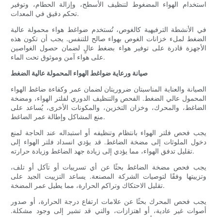
استخدام الهواء المضغوط لتنظيف الأسطح، وإزالة الحطام، وتوفير
تحكم دقيق في المعدات.
في الأنشطة الترفيهية كالغوص، تُستخدم ضواغط هواء محمولة عالية
الضغط لملء خزانات الغوص بهواء صالح للتنفس. يجب أن تكون هذه
الأجهزة قادرة على توفير هواء بضغط عالٍ لضمان حصول الغواصين
على هواء آمن وموثوق تحت الماء.
صيانة ورعاية ضواغط الهواء المحمولة عالية الضغط
الصيانة والعناية المناسبتان ضروريتان لضمان عمر وكفاءة ضاغط الهواء
المحمول عالي الضغط. الفحص والتنظيف الدوري لفلتر الهواء، ومضخة
الضاغط، والمحرك، وخزان التخزين، والمكونات الأخرى، يُساعد على
منع المشاكل وإطالة عمر الضاغط.
يجب فحص فلتر الهواء بانتظام وتنظيفه أو استبداله عند الحاجة لمنع
دخول الملوثات إلى مضخة الضاغط. قد يؤدي انسداد فلتر الهواء إلى
تقليل تدفق الهواء، مما يؤدي إلى زيادة جهد الضاغط وزيادة حرارته.
يجب فحص مضخة الضاغط بحثًا عن أي تسريبات أو تآكل أو تلف،
وتزييتها وفقًا لتوصيات الشركة المصنعة. يساعد التزييت الجيد على
تقليل الاحتكاك وتراكم الحرارة، مما يطيل عمر المضخة.
يجب فحص المحرك بحثًا عن علامات ارتفاع درجة الحرارة، أو صدور
أصوات غير عادية، أو اهتزازات، والتي قد تشير إلى وجود مشكلة.