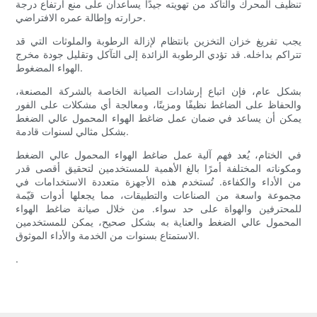
تنظيف المحرك والتأكد من تهويته جيدًا يساعدان على منع ارتفاع درجة
حرارته وإطالة عمره الافتراضي.
يجب تفريغ خزان التخزين بانتظام لإزالة الرطوبة والملوثات التي قد
تتراكم بداخله. قد تؤدي الرطوبة الزائدة إلى التآكل وتقليل جودة مخرج
الهواء المضغوط.
بشكل عام، فإن اتباع إرشادات الصيانة الخاصة بالشركة المصنعة،
والحفاظ على الضاغط نظيفًا ومزيتًا، ومعالجة أي مشكلات على الفور
يمكن أن يساعد في ضمان عمل ضاغط الهواء المحمول عالي الضغط
بشكل مثالي لسنوات قادمة.
في الختام، يُعد فهم آلية عمل ضاغط الهواء المحمول عالي الضغط
ومكوناته المختلفة أمرًا بالغ الأهمية للمستخدمين لتحقيق أقصى قدر
من الأداء والكفاءة. تُستخدم هذه الأجهزة متعددة الاستخدامات في
مجموعة واسعة من الصناعات والتطبيقات، مما يجعلها أدوات قيّمة
للمحترفين والهواة على حد سواء. من خلال صيانة ضاغط الهواء
المحمول عالي الضغط والعناية به بشكل صحيح، يمكن للمستخدمين
الاستمتاع بسنوات من الخدمة والأداء الموثوق.
.