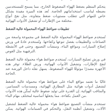
يتحكم المنظم بضغط الهواء المضغوط الخارج، مما يسمح للمستخدمين
بضبطه ليناسب استخداماتهم الخاصة. تُعد هذه الميزة مفيدة بشكل
خاص للمهام التي تتطلب مستويات ضغط متفاوتة، مثل نفخ أنواع
مختلفة من الإطارات أو تشغيل الأدوات الهوائية.
تطبيقات ضواغط الهواء المحمولة عالية الضغط
تُستخدم ضواغط الهواء المحمولة عالية الضغط في مجموعة واسعة من
الصناعات والتطبيقات بفضل تنوعها وكفاءتها. وتُستخدم عادةً في ورش
إصلاح السيارات، ومواقع البناء، ومنشآت التصنيع، وحتى في الأنشطة
الترفيهية مثل الغوص.
في ورش تصليح السيارات، تُستخدم ضواغط هواء محمولة عالية الضغط
لنفخ الإطارات، وتشغيل الأدوات الهوائية، ورش الطلاء. توفر هذه
الأجهزة مصدرًا موثوقًا للهواء المضغوط، يسهل نقله داخل الورشة عند
الحاجة.
غالبًا ما تعتمد مواقع البناء على ضواغط هواء محمولة عالية الضغط
لتشغيل أدوات هوائية مثل المطارق الهوائية، ومسدسات المسامير،
والمثاقب الهوائية. إن القدرة على توليد ضغوط عالية تُمكّن هذه الأدوات
من العمل بكفاءة، مما يجعلها أساسية لمختلف مهام البناء.
تستخدم منشآت التصنيع ضواغط هواء محمولة عالية الضغط لتشغيل
الآلات، وتشغيل أنظمة النقل، والتحكم في الصمامات الهوائية. يمكن