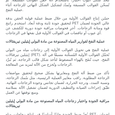
تُسخّن القوالب المسبقة وتُمدّد لتشكيل الشكل النهائي للزجاجة أثناء
عملية النفخ.
حسّن إنتاج القوالب الأولية من خلال ضبط عملية قولبة الحقن بدقة
لتحقيق جودة ثابتة ودقة أبعاد. استخدم راتنج PET عالي الجودة لضمان
قوة ومتانة الزجاجات. أجرِ فحوصات مراقبة جودة دورية للكشف عن
أي عيوب أو تناقضات في القوالب الأولية قبل نفخها في الزجاجات.
عملية النفخ لقوارير المياه المصنوعة من مادة البولي إيثيلين تيريفثالات
عملية النفخ هي تحويل القوالب الأولية إلى زجاجات مياه من البولي
إيثيلين تيرفثالات (PET). تُحمَّل القوالب الأولية المُسخَّنة مسبقًا في آلة
النفخ، حيث تُنفَخ بالهواء المضغوط لتأخذ شكل قالب الزجاجة. ثم تُبرَّد
الزجاجات وتُخرَج من الآلة لمزيد من المعالجة.
تأكد من ضبط آلة النفخ ومعايرتها بشكل صحيح لتحقيق مواصفات
الزجاجة المطلوبة. راقب معايير العملية الرئيسية، مثل سُمك الزجاجة،
ونسبة التمدد، ودرجة الحرارة، لضمان تجانس وجودة الزجاجات النهائية.
طبّق إجراءات الصيانة والتنظيف الدورية لضمان تشغيل الآلة بسلاسة
ومنع توقفها عن العمل.
مراقبة الجودة واختبار زجاجات المياه المصنوعة من مادة البولي إيثيلين
تيريفثالات
يُعدّ ضبط الجودة جانبًا أساسيًا في إنتاج زجاجات مياه PET، لضمان