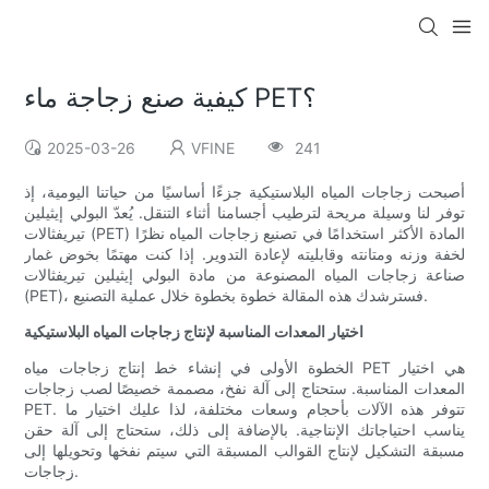
كيفية صنع زجاجة ماء PET؟
2025-03-26
VFINE
241
أصبحت زجاجات المياه البلاستيكية جزءًا أساسيًا من حياتنا اليومية، إذ
توفر لنا وسيلة مريحة لترطيب أجسامنا أثناء التنقل. يُعدّ البولي إيثيلين
تيريفثالات (PET) المادة الأكثر استخدامًا في تصنيع زجاجات المياه نظرًا
لخفة وزنه ومتانته وقابليته لإعادة التدوير. إذا كنت مهتمًا بخوض غمار
صناعة زجاجات المياه المصنوعة من مادة البولي إيثيلين تيريفثالات
(PET)، فسترشدك هذه المقالة خطوة بخطوة خلال عملية التصنيع.
اختيار المعدات المناسبة لإنتاج زجاجات المياه البلاستيكية
الخطوة الأولى في إنشاء خط إنتاج زجاجات مياه PET هي اختيار
المعدات المناسبة. ستحتاج إلى آلة نفخ، مصممة خصيصًا لصب زجاجات
PET. تتوفر هذه الآلات بأحجام وسعات مختلفة، لذا عليك اختيار ما
يناسب احتياجاتك الإنتاجية. بالإضافة إلى ذلك، ستحتاج إلى آلة حقن
مسبقة التشكيل لإنتاج القوالب المسبقة التي سيتم نفخها وتحويلها إلى
زجاجات.