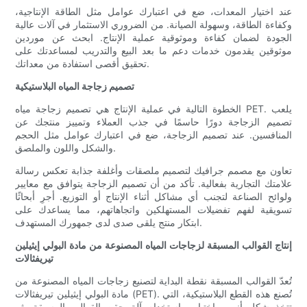
عند اختيار المعدات، ضع في اعتبارك عوامل مثل الطاقة الإنتاجية،
وكفاءة الطاقة، وسهولة الصيانة. من الضروري الاستثمار في آلات عالية
الجودة لضمان كفاءة وموثوقية عملية الإنتاج. ابحث عن موردين
موثوقين يقدمون خدمات دعم ما بعد البيع والتدريب لمساعدتك على
تحقيق أقصى استفادة من معداتك.
تصميم زجاجة المياه البلاستيكية
الخطوة التالية في عملية الإنتاج هي تصميم زجاجة مياه PET. يلعب
تصميم الزجاجة دورًا حاسمًا في جذب العملاء وتمييز منتجك عن
المنافسين. عند تصميم الزجاجة، ضع في اعتبارك عوامل مثل الحجم
والشكل واللون والملصق.
تعاون مع مصمم جرافيك لتصميم ملصقات وأغلفة جذابة تعكس رسالة
علامتك التجارية بفعالية. تأكد من أن تصميم الزجاجة يتوافق مع معايير
ولوائح الصناعة لتجنب أي مشاكل أثناء الإنتاج أو التوزيع. أجرِ أبحاثًا
تسويقية لفهم تفضيلات المستهلكين واتجاهاتهم، مما يساعدك على
ابتكار منتج يلقى صدى لدى جمهورك المستهدف.
إنتاج القوالب المسبقة لزجاجات المياه المصنوعة من مادة البولي إيثيلين
تيريفثالات
تُعدّ القوالب المسبقة نقطة البداية لتصنيع زجاجات المياه المصنوعة من
مادة البولي إيثيلين تيريفثالات (PET). تُصنع هذه القطع البلاستيكية، التي
تتخذ شكل أنبوب اختبار، باستخدام آلة حقن القوالب المسبقة. ثم