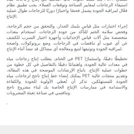
استيفاء الزجاجات لمعايير الصناعة وتوقعات العملاء. يجب تطبيق نظام
فعّال لمراقبة الجودة يشمل فحصًا واختبارًا دوريًا للزجاجات طوال عملية
الإنتاج.
إجراء اختبارات مثل قياس سُمك الجدار، والتحقق من حجم الزجاجة،
وفحص سلامة الختم للتأكد من جودة الزجاجات. استخدام معدات
متخصصة مثل آلات قياس الإحداثيات وأجهزة اختبار التسرب للكشف
عن أي عيوب أو تناقضات في الزجاجات. وضع بروتوكولات واضحة
لمراقبة الجودة وتوثيقها لتتبع ومعالجة أي مشاكل قد تنشأ أثناء الإنتاج.
في الختام، يتطلب إنتاج زجاجات مياه PET تخطيطًا دقيقًا، واستثمارًا
في معدات عالية الجودة، واهتمامًا دقيقًا بالتفاصيل في كل خطوة من
خطوات عملية الإنتاج. باتباع الإرشادات الموضحة في هذه المقالة،
يمكنك إنشاء خط إنتاج ناجح لزجاجات مياه PET وتقديم منتجات عالية
الجودة للمستهلكين. تذكر أن تُعطي الأولوية للجودة والكفاءة
والاستدامة في ممارسات الإنتاج الخاصة بك لبناء مشروع ناجح
وتنافسي في صناعة تعبئة المشروبات.
.