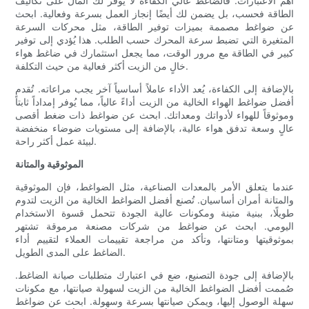
أهم الاعتبارات. فالضاغط عالي الكفاءة لا يوفر لك المال على تكاليف
الطاقة فحسب، بل يضمن لك أيضًا إنجاز العمل بسرعة وفعالية. ابحث
عن ضواغط مصممة بميزات توفير الطاقة، مثل محركات السرعة
المتغيرة التي تضبط سرعة المحرك حسب الطلب. هذا يُؤدي إلى توفير
كبير في الطاقة مع مرور الوقت، مما يجعل استثمارك في ضاغط هواء
خالٍ من الزيت أكثر فعالية من حيث التكلفة.
بالإضافة إلى الكفاءة، يُعد الأداء عاملاً أساسياً آخر يجب مراعاته. تُقدم
أفضل ضواغط الهواء الخالية من الزيت أداءً عالياً، مما يُوفر إمداداً ثابتاً
وموثوقاً للهواء لأدواتك ومعداتك. ابحث عن ضواغط ذات ضغط أقصى
عالٍ وسعة تدفق هواء عالية، بالإضافة إلى مستويات ضوضاء منخفضة
لبيئة عمل أكثر راحة.
الموثوقية والمتانة
عندما يتعلق الأمر بالمعدات الصناعية، مثل الضواغط، فإن الموثوقية
والمتانة أمران أساسيان. تُصنع أفضل الضواغط الخالية من الزيت لتدوم
طويلًا، ببنية متينة ومكونات عالية الجودة تتحمل قسوة الاستخدام
اليومي. ابحث عن ضواغط من شركات مصنعة مرموقة تشتهر
بموثوقيتها ومتانتها، وتأكد من مراجعة تقييمات العملاء لتقييم أداء
الضاغط على المدى الطويل.
بالإضافة إلى جودة التصنيع، ضع في اعتبارك متطلبات صيانة الضاغط.
صُممت أفضل الضواغط الخالية من الزيت لسهولة صيانتها، مع مكونات
سهلة الوصول إليها، ويمكن صيانتها بسرعة وسهولة. ابحث عن ضواغط