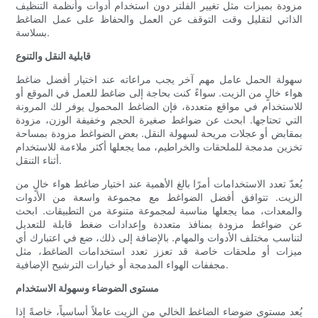
مزودة بميزات مثل تغيير الفلتر دون استخدام أدوات وأنظمة التنظيف
الذاتي لتقليل وقت التوقف عن العمل والحفاظ على عمل الضاغط
بسلاسة.
قابلية النقل والتنوع
سهولة الحمل عامل مهم آخر يجب مراعاته عند اختيار أفضل ضاغط
هواء خالٍ من الزيت. سواءً كنت بحاجة إلى ضاغط للعمل في الموقع أو
للاستخدام في مواقع متعددة، فإن الضاغط المحمول يوفر لك المرونة
التي تحتاجها. ابحث عن ضواغط صغيرة الحجم وخفيفة الوزن، مزودة
بمقابض أو عجلات مريحة لسهولة النقل. بعض الضواغط مزودة بمساحة
تخزين مدمجة للملحقات والخراطيم، مما يجعلها أكثر ملاءمة للاستخدام
أثناء التنقل.
يُعدّ تعدد الاستخدامات أمرًا بالغ الأهمية عند اختيار ضاغط هواء خالٍ من
الزيت. تتوافق أفضل الضواغط مع مجموعة واسعة من الأدوات
والمعدات، مما يجعلها مناسبة لمجموعة متنوعة من التطبيقات. ابحث
عن ضواغط مزودة بمنافذ متعددة وإعدادات ضغط قابلة للتعديل
لتناسب مختلف الأدوات والمهام. بالإضافة إلى ذلك، ضع في اعتبارك أي
ميزات أو ملحقات خاصة قد تعزز تعدد استخدامات الضاغط، مثل
مجففات الهواء المدمجة أو خيارات الترشيح الإضافية.
مستوى الضوضاء وسهولة الاستخدام
يُعد مستوى ضوضاء الضاغط الخالي من الزيت عاملاً أساسياً، خاصةً إذا