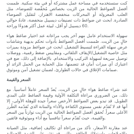
كنت ستستخدمه في مساحة عمل مشتركة أو في بيئة سكنية. صُممت
أفضل الضواغط الخالية من الزيت بخصائص مُخفِّضة للضوضاء، مثل
العلب المعزولة أو المحركات منخفضة الاهتزاز، لتقليل الضوضاء
الصادرة. ابحث عن ضواغط ذات تصنيفات ديسيبل منخفضة، عادةً حوالي
60 ديسيبل أو أقل، لبيئة عمل أكثر هدوءًا وراحة.
سهولة الاستخدام عامل مهم آخر يجب مراعاته عند اختيار ضاغط هواء
خالٍ من الزيت. صُممت أفضل الضواغط بأدوات تحكم بديهية وشاشات
عرض سهلة القراءة لتبسيط التشغيل. ابحث عن ضواغط مزودة بميزات
مثل خاصية التشغيل/الإيقاف التلقائي، ومقاييس ضغط رقمية، ووصلات
توصيل سريعة لسهولة التركيب والاستخدام. بالإضافة إلى ذلك، ضع في
اعتبارك أي ميزات أمان قد تتضمنها، مثل الحماية من الحمل الزائد أو
صمامات الإغلاق في حالات الطوارئ، لضمان تشغيل آمن وموثوق.
السعر والقيمة
عند شراء ضاغط هواء خالٍ من الزيت، يُعدّ السعر عاملاً أساسياً. مع
ذلك، من الضروري مراعاة التكلفة الأولية وقيمة الضاغط على المدى
الطويل. قد تبدو بعض الضواغط الأرخص سعراً جيدة للوهلة الأولى، إلا
أنها قد لا تُقدّم نفس مستوى الكفاءة والأداء والمتانة الذي تُقدّمه الطُرز
الأعلى سعراً. تُحقق أفضل الضواغط الخالية من الزيت توازناً بين السعر
والقيمة، حيث تُقدّم سعراً تنافسياً مع أداء وموثوقية فائقين.
عند مقارنة الأسعار، تأكد من مراعاة أي تكاليف إضافية، مثل الصيانة
والإصلاحات واستهلاك الطاقة، والتي قد تؤثر على القيمة الإجمالية