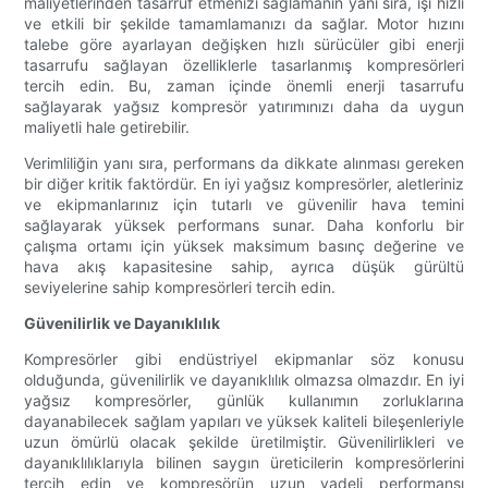
maliyetlerinden tasarruf etmenizi sağlamanın yanı sıra, işi hızlı
ve etkili bir şekilde tamamlamanızı da sağlar. Motor hızını
talebe göre ayarlayan değişken hızlı sürücüler gibi enerji
tasarrufu sağlayan özelliklerle tasarlanmış kompresörleri
tercih edin. Bu, zaman içinde önemli enerji tasarrufu
sağlayarak yağsız kompresör yatırımınızı daha da uygun
maliyetli hale getirebilir.
Verimliliğin yanı sıra, performans da dikkate alınması gereken
bir diğer kritik faktördür. En iyi yağsız kompresörler, aletleriniz
ve ekipmanlarınız için tutarlı ve güvenilir hava temini
sağlayarak yüksek performans sunar. Daha konforlu bir
çalışma ortamı için yüksek maksimum basınç değerine ve
hava akış kapasitesine sahip, ayrıca düşük gürültü
seviyelerine sahip kompresörleri tercih edin.
Güvenilirlik ve Dayanıklılık
Kompresörler gibi endüstriyel ekipmanlar söz konusu
olduğunda, güvenilirlik ve dayanıklılık olmazsa olmazdır. En iyi
yağsız kompresörler, günlük kullanımın zorluklarına
dayanabilecek sağlam yapıları ve yüksek kaliteli bileşenleriyle
uzun ömürlü olacak şekilde üretilmiştir. Güvenilirlikleri ve
dayanıklılıklarıyla bilinen saygın üreticilerin kompresörlerini
tercih edin ve kompresörün uzun vadeli performansı