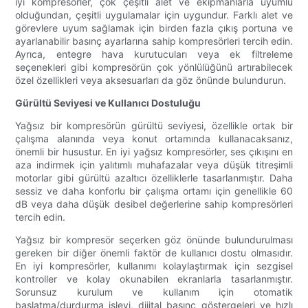
iyi kompresörler, çok çeşitli alet ve ekipmanlarla uyumlu
olduğundan, çeşitli uygulamalar için uygundur. Farklı alet ve
görevlere uyum sağlamak için birden fazla çıkış portuna ve
ayarlanabilir basınç ayarlarına sahip kompresörleri tercih edin.
Ayrıca, entegre hava kurutucuları veya ek filtreleme
seçenekleri gibi kompresörün çok yönlülüğünü artırabilecek
özel özellikleri veya aksesuarları da göz önünde bulundurun.
Gürültü Seviyesi ve Kullanıcı Dostuluğu
Yağsız bir kompresörün gürültü seviyesi, özellikle ortak bir
çalışma alanında veya konut ortamında kullanacaksanız,
önemli bir husustur. En iyi yağsız kompresörler, ses çıkışını en
aza indirmek için yalıtımlı muhafazalar veya düşük titreşimli
motorlar gibi gürültü azaltıcı özelliklerle tasarlanmıştır. Daha
sessiz ve daha konforlu bir çalışma ortamı için genellikle 60
dB veya daha düşük desibel değerlerine sahip kompresörleri
tercih edin.
Yağsız bir kompresör seçerken göz önünde bulundurulması
gereken bir diğer önemli faktör de kullanıcı dostu olmasıdır.
En iyi kompresörler, kullanımı kolaylaştırmak için sezgisel
kontroller ve kolay okunabilen ekranlarla tasarlanmıştır.
Sorunsuz kurulum ve kullanım için otomatik
başlatma/durdurma işlevi, dijital basınç göstergeleri ve hızlı