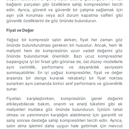
bağlantı parçaları gibi özelliklere sahip kompresörleri tercih
edin. Ayrıca, güvenli ve güvenilir bir çalışma sağlamak için
aşırı yük koruması veya acil durum kapatma valfleri gibi
güvenlik özelliklerini de göz önünde bulundurun.
Fiyat ve Değer
Yağsız bir kompresör satın alırken, fiyat her zaman göz
önünde bulundurulması gereken bir husustur. Ancak, hem ilk
maliyeti hem de kompresörün uzun vadeli değerini göz
önünde bulundurmak önemlidir. Bazı ucuz kompresörler
başlangıçta iyi bir fırsat gibi görünse de, üst düzey modellerle
aynı verimlilik, performans ve dayanıklılık seviyesini
sunmayabilirler. En iyi yağsız kompresörler, fiyat ve değer
arasında bir denge kurarak rekabetçi bir fiyat noktası
sunarken aynı zamanda birinci sınıf performans ve güvenilirlik
sunar.
Fiyatları karşılaştırırken, kompresörün genel değerini
etkileyebilecek bakım, onarım ve enerji tüketimi gibi ek
maliyetleri mutlaka göz önünde bulundurun. İçinizin rahat
olması ve yatırımınızın karşılığını alabilmeniz için garantili ve
satış sonrası desteğe sahip kompresörleri tercih edin. Ayrıca,
satın alma işlemini daha uygun hale getirmek için mevcut