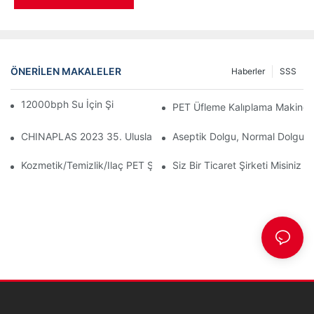
ÖNERILEN MAKALELER
Haberler
SSS
12000bph Su İçin Şişe Dolum Komple Hattı
PET Üfleme Kalıplama Makinele
CHINAPLAS 2023 35. Uluslararası Plastik Ve Kauçuk Endüstrileri
Aseptik Dolgu, Normal Dolgu, I
Kozmetik/temizlik/ilaç PET Şişe Üretim Geliştirme
Siz Bir Ticaret Şirketi Misiniz Y