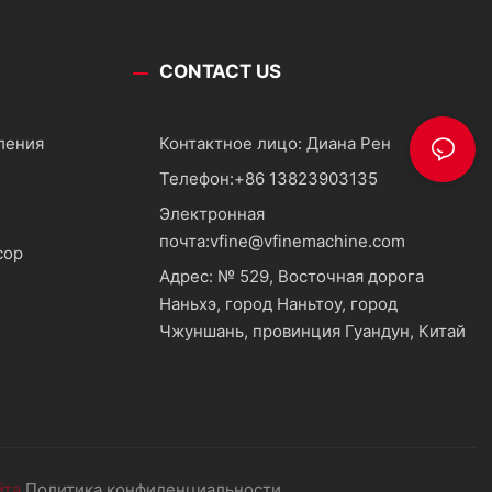
CONTACT US
ления
Контактное лицо: Диана Рен
Телефон:
+86 13823903135
Электронная
почта:
vfine@vfinemachine.com
сор
Адрес: № 529, Восточная дорога
Наньхэ, город Наньтоу, город
Чжуншань, провинция Гуандун, Китай
йта
Политика конфиденциальности