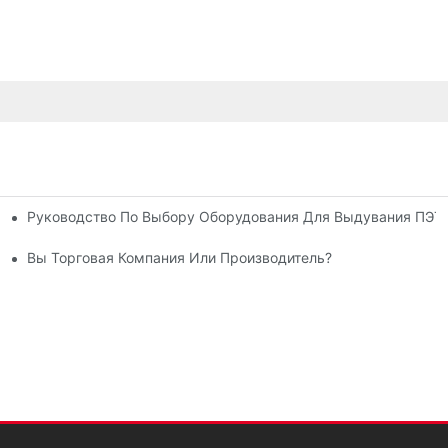
Руководство По Выбору Оборудования Для Выдувания ПЭТ
: Бутылочное, Пакетированное Или Пакетированное?
аши Машины?
Вы Торговая Компания Или Производитель?