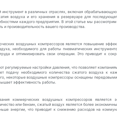
нструмент в различных отраслях, включая обрабатывающую 
тия воздуха и его хранения в резервуаре для последующег
ребностями каждого предприятия. В этой статье мы рассмотр
ть и производительность вашего производства.
ческих воздушных компрессоров является повышение эффект
здуха, необходимого для работы пневматических инструмент
труда и оптимизировать свои операции. Это приводит к сок
 регулируемые настройки давления, что позволяет компаниям 
ует подачу необходимого количества сжатого воздуха к ка
ого, некоторые воздушные компрессоры оснащены передовыми
овышает эффективность работы.
ания коммерческих воздушных компрессоров является э
ичество или бензин, сжатый воздух является более экономичн
ньше энергии, что приводит к снижению расходов на коммун