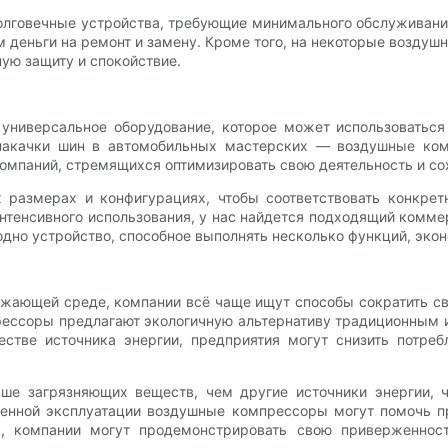
олговечные устройства, требующие минимального обслуживани
м деньги на ремонт и замену. Кроме того, на некоторые возду
ую защиту и спокойствие.
ниверсальное оборудование, которое может использоваться 
 накачки шин в автомобильных мастерских — воздушные ком
омпаний, стремящихся оптимизировать свою деятельность и со
размерах и конфигурациях, чтобы соответствовать конкрет
нтенсивного использования, у нас найдется подходящий комм
дно устройство, способное выполнять несколько функций, экон
ужающей среде, компании всё чаще ищут способы сократить с
ссоры предлагают экологичную альтернативу традиционным ис
естве источника энергии, предприятия могут снизить потреб
ше загрязняющих веществ, чем другие источники энергии, ч
енной эксплуатации воздушные компрессоры могут помочь пр
, компании могут продемонстрировать свою приверженно