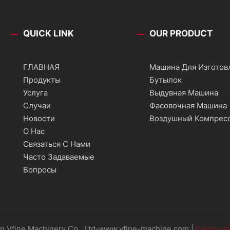
QUICK LINK
OUR PRODUCT
ГЛАВНАЯ
Машина Для Изготов
Продукты
Бутылок
Услуга
Выдувная Машина
Случаи
Фасовочная Машина
Новости
Воздушный Компрес
О Нас
Связаться С Нами
Часто Задаваемые
Вопросы
 Vfine Machinery Co., Ltd-www.vfine-machine.com |
Карта са