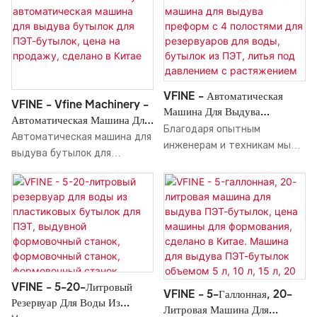
высококачественное
Области применения машины
Верхней Части Бутылки
оборудование для
достаточно широки, чтобы
производства ПЭТ-бутылок
охватить все области
для минеральной воды,
применения выдувных
включая выдувное
машин.
формование и формовку,
VFINE - Автоматическая
производительностью 9000
VFINE - Vfine Machinery -
Машина Для Выдува
бут/ч, полностью
Автоматическая Машина Для
Преформ С 4 Полостями Для
Благодаря опытным
автоматизированное. VFINE
Выдува Бутылок Для ПЭТ-
Автоматическая машина для
Резервуаров Для Воды,
инженерам и техникам мы
всегда помогала
Бутылок, Цена На Продажу,
выдува бутылок для
Бутылок Из ПЭТ, Литья Под
обладаем мощным
покупателям найти
Сделано В Китае
емкостей для воды для
Давлением С Растяжением И
потенциалом для
продавцов, которые
животных Vfine Machinery,
Выдувом, Цена На Пластик.
оптимизации и
предлагали им цены,
цена на которую указана
модернизации технологий.
соответствующие их
при продаже. Сделано в
Благодаря универсальным
бюджету. Мы предлагаем
Китае. Это продукт
функциям, машина Stretch,
простые и эффективные
объединения усилий и
разработанная на основе 4-
способы получить лучший
мудрости всех опытных
гнездного автоматического
продукт, который им нужен.
сотрудников. Машина для
VFINE - 5-20-Литровый
выдувного оборудования для
VFINE - 5-Галлонная, 20-
выдува производится с
Резервуар Для Воды Из
производства преформ для
Литровая Машина Для
гарантией качества и