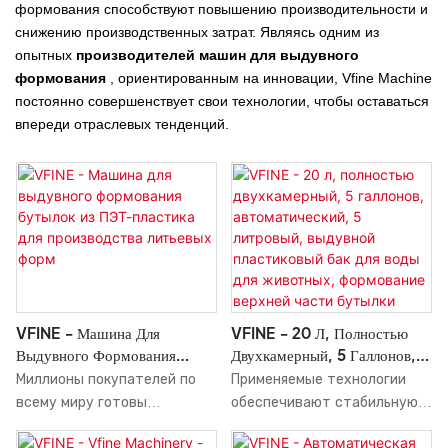
формования способствуют повышению производительности и
снижению производственных затрат. Являясь одним из
опытных
производителей машин для выдувного
формования
, ориентированным на инновации, Vfine Machine
постоянно совершенствует свои технологии, чтобы оставаться
впереди отраслевых тенденций.
VFINE - Машина Для
VFINE - 20 Л, Полностью
Выдувного Формования
Двухкамерный, 5 Галлонов,
Бутылок Из ПЭТ-Пластика
Автоматический, 5
Миллионы покупателей по
Применяемые технологии
Для Производства Литьевых
Литровый, Выдувной
всему миру готовы
обеспечивают стабильную
Форм
Пластиковый Бак Для Воды
приобрести
цену и производительность.
Для Животных, Формование