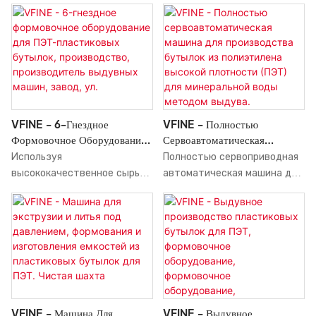
формовочных машин для
автоматической, полностью
Машин С Вытяжкой И
Плотности (ПЭТ)
горячего розлива сока с 6
автоматической ПЭТ-
Выдувом.
гнездами и выдувом ПЭТ-
пластиковой бутылки HDPE
бутылок. По сравнению с
для формования с выдувом и
аналогичными продуктами
растяжкой, изготовления
на рынке, эта машина
машины для выдува воды,
обладает
заводских производителей,
непревзойденными
ценовых машин, машин для
VFINE - 6-Гнездное
VFINE - Полностью
выдающимися
формования. Таким образом,
Формовочное Оборудование
Сервоавтоматическая
преимуществами с точки
продукт уже используется в
Для ПЭТ-Пластиковых
Машина Для Производства
Используя
Полностью сервоприводная
зрения производительности,
самых разных приложениях,
Бутылок, Производство,
Бутылок Из Полиэтилена
высококачественное сырье,
автоматическая машина для
качества, внешнего вида и т.
таких как машина для
Производитель Выдувных
Высокой Плотности (ПЭТ)
передовые технологии и
выдувного формования
д. и пользуется хорошей
выдувного формования.
Машин, Завод, Ул.
Для Минеральной Воды
современное оборудование,
емкостей для минеральной
репутацией на рынке.
Методом Выдува.
мы гарантируем
воды из полиэтилена
безупречное качество
высокой плотности (ПЭВП)
нашей продукции: литье под
для производства
давлением 6-гнездных
формовочных систем. Цена
пластиковых ПЭТ-бутылок,
на продажу. Цена на
производство выдувных
формовочные системы
VFINE - Машина Для
VFINE - Выдувное