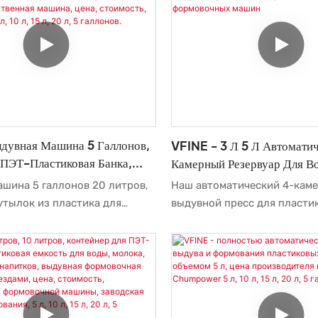
технологии. Цена на машин
полиэтилена высокой плот
объемом 3,5 галлона/литров
изготовитель. После много
испытаний VFINE продемон
наилучшие результаты в об
для выдува бутылок.
дувная Машина 5 Галлонов,
VFINE - 3 Л 5 Л Автомати
 ПЭТ-Пластиковая Банка,
Камерный Резервуар Для В
онтейнер, Выдувное
Пластика Для ПЭТ, Выдувна
шина 5 галлонов 20 литров,
Наш автоматический 4-кам
, Формование,
Формование, Изготовление
утылок из пластика для
выдувной пресс для пласти
яйственная Машина, Цена,
Формовочных Машин
ивотных, контейнер для
бутылок для воды (ПЭТ) объ
Прозрачный, 5 Л, 10 Л, 15 Л,
формования, изготовление
производительность 4500 б
лонов.
х машин для сельского
идеальный результат сочет
ена. Top Transparent Clear
превосходной производите
тенциальный спрос рынка, а
используемых материалов. 
ествляет идеальный контроль
этому выдувной пресс обла