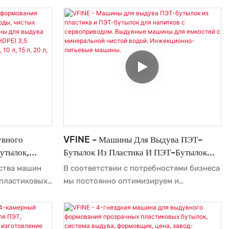
сочетая в себе высококачественное
ерывный
сырье и превосходную и стабильную
ктивное
работу. Таким образом, мы гарантируем,
 пластиковых
что этот продукт обладает множеством
 воды из ПЭТ
преимуществ. Более того, его уникальный
и привлекательный внешний вид
выделяет его среди других подобных
продуктов.
увного
VFINE - Машины Для Выдува ПЭТ-
утылок,
Бутылок Из Пластика И ПЭТ-Бутылок
инеральных
Для Напитков С Сервоприводом.
ства машин
В соответствии с потребностями бизнеса
я Выдува
Выдувные Машины Для Емкостей С
 пластиковых
мы постоянно оптимизируем и
ности (HDPE)
Минеральной Чистой Водой.
 ПЭТ-
модернизируем наши технологии, в том
дитель, 5 Л,
Инжекционно-Литьевые Машины.
ных выдувных
числе… Эти технологии способствуют
в.
 современные
повышению эффективности нашего