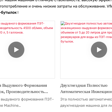
гопотребление и очень низкие затраты на обслуживание. Vf
-бутылок
!
 Выдувного Формования
Двухгнездная Полностью
к, Производительность
Автоматическая Инжекцио
н, Объем 5 Л, 10 Л, 15 Л,
Формовочная Машина Объе
 выдувного формования ПЭТ-
Эта полностью автоматичес
лонов.
20 Литров Для Производст
ne Machine
двухгнездная машина для л
Резервуаров Для Воды Из 
ельностью 4500 бутылок в
давлением и выдувания бут