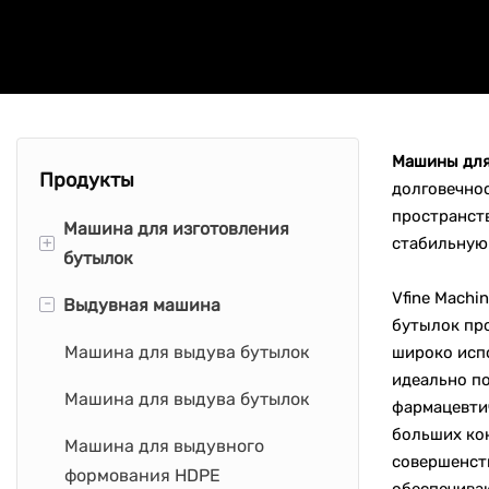
Машины для
Продукты
долговечно
пространст
Машина для изготовления
+
стабильную
бутылок
Vfine Machi
-
Выдувная машина
Машина для производства
бутылок пр
ПЭТ-бутылок
Машина для выдува бутылок
широко исп
идеально по
Машина для производства
Машина для выдува бутылок
фармацевтич
бутылок для воды
больших ко
Машина для выдувного
Машина для производства
совершенст
формования HDPE
бутылок из HDPE
обеспечиваю