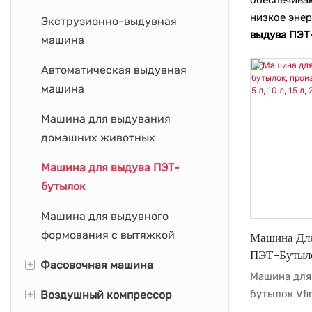
низкое энер
Экструзионно-выдувная
Машина для производства
выдува ПЭТ
машина
пластиковых бутылок
Автоматическая выдувная
машина
Машина для выдувания
домашних животных
Машина для выдува ПЭТ-
бутылок
Машина для выдувного
формования с вытяжкой
Машина Для
ПЭТ-Бутыло
+
Фасовочная машина
4500 Об/ми
Машина для
20 Л, 5 Гал
+
бутылок Vfi
Воздушный компрессор
Машина для розлива в
производит