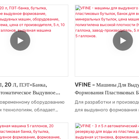
Пластиковых Бутылок.
ивно производит пластиковые
объединяет в единый непр
мом 5 л, 10 л, 15 л, 20 л и 5
процесс, обеспечивая эффе
одноэтапное производство
бутылок и резервуаров для
объемом от 5 до 20 литров.
Л, 20 Л, ПЭТ-Банка,
VFINE - Машины Для Выд
втоматическое Выдувное
Формования Пластиковых Б
, Изготовление Выдувных
Банок Для Воды, Чистых М
современному оборудованию
Для разработки и производ
рудование, Выдувная
Бутылок, Цена Машины Дл
 технологиям, обладает
для выдувного формования
на От Производителя, 5 Л,
Полиэтилена Высокой Плот
ой производительностью.
бутылок, банок для воды из
 20 Л, 5 Галлонов, Выдувная
3,5 Галлона, Завод-Произво
ериал способствует
бутылок, чистых минераль
10 Л, 15 Л, 20 Л, 5 Галлоно
 качеству этого продукта.
машин используются самые