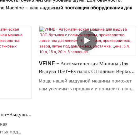
ine Machine — ваш надежный
поставщик оборудования для
VFINE - Автоматическая Машина Для
Выдува ПЭТ-Бутылок С Полным Верхом,
Производство, Литье Под Давлением, 5
Мощь нашей выдувной машины поможет
Л, 6 Гнезд, Производитель, Завод, Литье
нам увеличить продажи и повысить нашу
Под Давлением, Растяжка, Цена, 5 Л, 10
популярность на рынке. Мы разработали
Л, 15 Л, 20 Л, 5 Галлонов.
автоматическую машину для выдува ПЭТ-
бутылок с полным верхним
нно-Выдувная
расположением и полным выдувом,
мом От 5 До
кая
производитель 5 литров, 6 гнезд, литье
ва
итья под
под давлением, растягивание, цена,
ПЭТ-
ылок