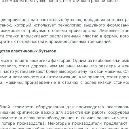
 и поможем вам лучше понять, на что можно рассчитывать.
для производства пластиковых бутылок, каждое из которых р
анок, который использует технологию выдувного формовани
исимости от требуемого объёма производства. Литьевые ста
ти станки впрыскивают расплавленный пластик в форму, кото
нкретных потребностей и производственных требований.
дства пластиковых бутылок
может влиять несколько факторов. Одним из наиболее значим
правило, стоят дороже, чем машины меньшего размера и мен
ды часто устанавливают более высокую цену на свои машины. С
ями и возможностями автоматизации, как правило, стоят дор
а: машины, произведенные в странах с более низкой стоимо
бщей стоимости оборудования для производства пластиков
живание критически важно для эффективной работы оборудова
симости от сложности оборудования и наличия запасных часте
потере производства. Некоторые производители предлагают 
ому при покупке оборудования важно узнать о таких вариантах