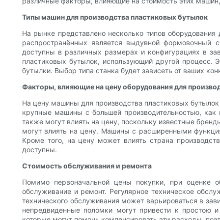
различные факторы, влияющие на стоимость этих машин,
Типы машин для производства пластиковых бутылок
На рынке представлено несколько типов оборудования 
распространённых является выдувной формовочный ст
доступны в различных размерах и конфигурациях в зав
пластиковых бутылок, использующий другой процесс. Э
бутылки. Выбор типа станка будет зависеть от ваших ко
Факторы, влияющие на цену оборудования для произво
На цену машины для производства пластиковых бутылок 
крупные машины с большей производительностью, как 
также могут влиять на цену, поскольку известные брен
могут влиять на цену. Машины с расширенными функци
Кроме того, на цену может влиять страна производств
доступны.
Стоимость обслуживания и ремонта
Помимо первоначальной цены покупки, при оценке о
обслуживание и ремонт. Регулярное техническое обслу
технического обслуживания может варьироваться в зави
непредвиденные поломки могут привести к простою и 
которые могут помочь компенсировать эти расходы, поэт