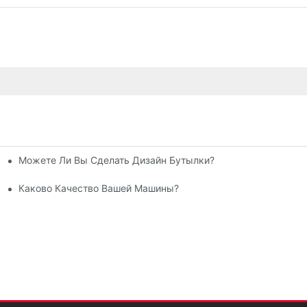
Можете Ли Вы Сделать Дизайн Бутылки?
ок
ашины Для Выдувания ПЭТ-Бутылок
Каково Качество Вашей Машины?