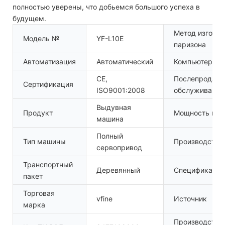
полностью уверены, что добьемся большого успеха в
будущем.
Метод изготов
Модель №
YF-L10E
паризона
Автоматизация
Автоматический
Компьютеризи
CE,
Послепродаж
Сертификация
ISO9001:2008
обслуживание
Выдувная
Продукт
Мощность ма
машина
Полный
Тип машины
Производство
сервопривод
Транспортный
Деревянный
Спецификация
пакет
Торговая
vfine
Источник
марка
Производстве