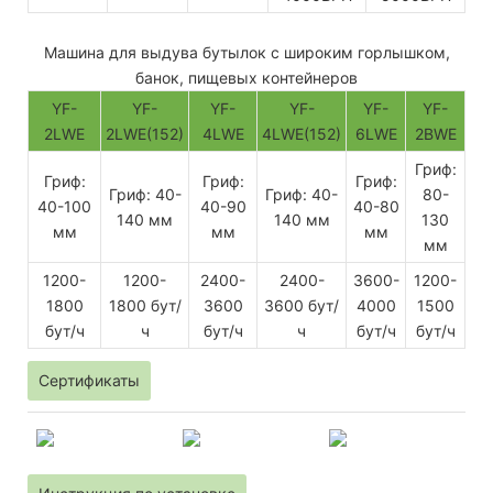
Машина для выдува бутылок с широким горлышком,
банок, пищевых контейнеров
YF-
YF-
YF-
YF-
YF-
YF-
2LWE
2LWE(152)
4LWE
4LWE(152)
6LWE
2BWE
Гриф:
Гриф:
Гриф:
Гриф:
Гриф: 40-
Гриф: 40-
80-
40-100
40-90
40-80
140 мм
140 мм
130
мм
мм
мм
мм
1200-
1200-
2400-
2400-
3600-
1200-
1800
1800 бут/
3600
3600 бут/
4000
1500
бут/ч
ч
бут/ч
ч
бут/ч
бут/ч
Сертификаты