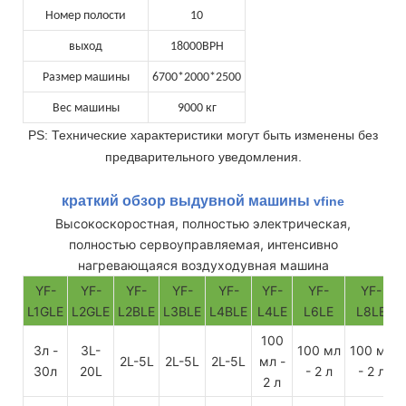
Номер полости
10
выход
18000BPH
Размер машины
6700*2000*2500
Вес машины
9000 кг
PS: Технические характеристики могут быть изменены без
предварительного уведомления.
краткий обзор выдувной машины
vfine
Высокоскоростная, полностью электрическая,
полностью сервоуправляемая, интенсивно
нагревающаяся воздуходувная машина
YF-
YF-
YF-
YF-
YF-
YF-
YF-
YF-
L1GLE
L2GLE
L2BLE
L3BLE
L4BLE
L4LE
L6LE
L8LE
100
3л -
3L-
100 мл
100 мл
2L-5L
2L-5L
2L-5L
мл -
30л
20L
- 2 л
- 2 л
2 л