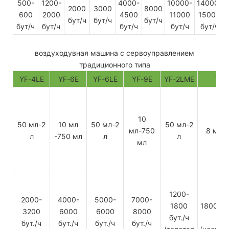
500-
1200-
4000-
10000-
14000-
2000
3000
8000
600
2000
4500
11000
15000
бут/ч
бут/ч
бут/ч
бут/ч
бут/ч
бут/ч
бут/ч
бут/ч
воздуходувная машина с сервоуправлением
традиционного типа
YF-4LE
YF-6E
YF-6LE
YF-9E
YF-2LME
YF-
10
50 мл-2
10 мл
50 мл-2
50 мл-2
мл-750
8 мл-
л
-750 мл
л
л
мл
1200-
2000-
4000-
5000-
7000-
1800
1800-27
3200
6000
6000
8000
бут./ч
бут./ч
бут./ч
бут./ч
бут./ч