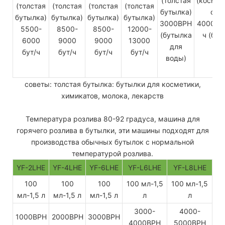
(толстая
(космет
(толстая
(толстая
(толстая
(толстая
бутылка)
фла
бутылка)
бутылка)
бутылка)
бутылка)
3000BPH
4000-45
5500-
8500-
8500-
12000-
(бутылка
ч (бут
6000
9000
9000
13000
для
вод
бут/ч
бут/ч
бут/ч
бут/ч
воды)
советы: толстая бутылка: бутылки для косметики,
химикатов, молока, лекарств
Температура розлива 80-92 градуса, машина для
горячего розлива в бутылки, эти машины подходят для
производства обычных бутылок с нормальной
температурой розлива.
YF-2LHE
YF-4LHE
YF-6LHE
YF-L6LHE
YF-L8LHE
100
100
100
100 мл-1,5
100 мл-1,5
мл-1,5 л
мл-1,5 л
мл-1,5 л
л
л
3000-
4000-
1000BPH
2000BPH
3000BPH
4000BPH
5000BPH