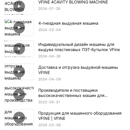
VFINE 4CAVITY BLOWING MACHINE
2024
07
29
4-гнездная выдувная машина
2024
03
04
Индивидуальный дизайн машины для
выдува пластиковых ПЭТ-бутылок VFine
2024
04
26
Доставка и отгрузка выдувной машины
VFINE
2024
04
09
Производители и поставщики
высококачественных машин для
производства бутылок для воды —
2023
05
31
фабрика vfine
Продукция для машинного оборудования
VFINE | VFINE
2024
03
06