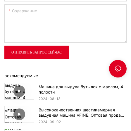
Содержание
ОТПРАВИТЬ ЗАПРОС СЕЙЧАС
рекомендуемые
Машина для выдува бутылок с маслом, 4
полости
2024
08
13
Высококачественная шестикамерная
выдувная машина VFINE. Оптовая продажа
- Zhongshan Vfine Machinery Co., Ltd.
2024
09
02