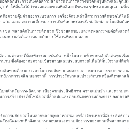
ดีหลักประการหนึ่งคือความสามารถในการสร้างขวดที่มีรูปทรงและคุณสมบัติท
ง ทำให้มั่นใจได้ว่าขวดแต่ละขวดที่ผลิตจะมีขนาด รูปทรง และคุณภาพที่เ
ดคือความคุ้มค่าของกระบวนการ เครื่องจักรเหล่านี้สามารถผลิตขวดได้ในอ
สม่ำเสมอและลดความเสี่ยงของการเกิดข้อบกพร่องหรือข้อผิดพลาดในผลิตภัณฑ์
ีไซเคิล เช่น พลาสติกในการผลิตขวด ซึ่งช่วยลดขยะและลดผลกระทบต่อสิ่งแวดล
วามอเนกประสงค์และเหมาะกับการใช้งานที่หลากหลาย
ีความท้าทายที่ต้องพิจารณาเช่นกัน หนึ่งในความท้าทายหลักคือต้นทุนเริ่มต
น ซึ่งต้องอาศัยความเชี่ยวชาญและประสบการณ์เพื่อให้มั่นใจว่าแม่พิม
บการผลิตขวดคือระยะเวลาในการผลิตขวดแต่ละขวด กระบวนการระบายความ
ทธิภาพการผลิต นอกจากนี้ การบำรุงรักษาและบำรุงรักษาเครื่องฉีดพลาสติ
กยอดนิยมสำหรับการผลิตขวด เนื่องจากประสิทธิภาพ ความแม่นยำ และความหล
ผลิตในการสร้างสรรค์ดีไซน์ขวดที่ล้ำสมัยและตอบสนองความต้องการของตลาดที
่าสำหรับการผลิตขวดในหลากหลายอุตสาหกรรม เครื่องจักรเหล่านี้มีประสิทธิภา
เครื่องฉีดพลาสติกจึงสามารถตอบสนองความต้องการของตลาดที่หลากหลายแล