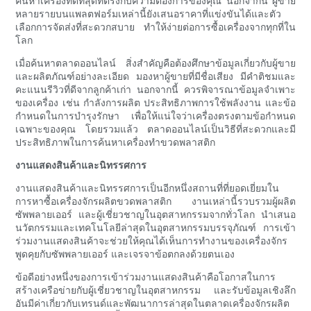
ค้นหาเครื่องที่ดีที่สุดที่ตรงกับความต้องการของคุณ นอกจากนี้ ผู้ขาย
หลายรายบนแพลตฟอร์มเหล่านี้ยังเสนอราคาที่แข่งขันได้และตัว
เลือกการจัดส่งที่สะดวกสบาย ทำให้ง่ายต่อการซื้อเครื่องจากทุกที่ใน
โลก
เมื่อค้นหาตลาดออนไลน์ สิ่งสำคัญคือต้องศึกษาข้อมูลเกี่ยวกับผู้ขาย
และผลิตภัณฑ์อย่างละเอียด มองหาผู้ขายที่มีชื่อเสียง มีคำติชมและ
คะแนนรีวิวที่ดีจากลูกค้าเก่า นอกจากนี้ ควรพิจารณาข้อมูลจำเพาะ
ของเครื่อง เช่น กำลังการผลิต ประสิทธิภาพการใช้พลังงาน และข้อ
กำหนดในการบำรุงรักษา เพื่อให้แน่ใจว่าเครื่องตรงตามข้อกำหนด
เฉพาะของคุณ โดยรวมแล้ว ตลาดออนไลน์เป็นวิธีที่สะดวกและมี
ประสิทธิภาพในการค้นหาเครื่องทำขวดพลาสติก
งานแสดงสินค้าและนิทรรศการ
งานแสดงสินค้าและนิทรรศการเป็นอีกหนึ่งสถานที่ที่ยอดเยี่ยมใน
การหาซื้อเครื่องจักรผลิตขวดพลาสติก งานเหล่านี้รวบรวมผู้ผลิต
ซัพพลายเออร์ และผู้เชี่ยวชาญในอุตสาหกรรมจากทั่วโลก นำเสนอ
นวัตกรรมและเทคโนโลยีล่าสุดในอุตสาหกรรมบรรจุภัณฑ์ การเข้า
ร่วมงานแสดงสินค้าจะช่วยให้คุณได้เห็นการทำงานของเครื่องจักร
พูดคุยกับซัพพลายเออร์ และเจรจาข้อตกลงด้วยตนเอง
ข้อดีอย่างหนึ่งของการเข้าร่วมงานแสดงสินค้าคือโอกาสในการ
สร้างเครือข่ายกับผู้เชี่ยวชาญในอุตสาหกรรม และรับข้อมูลเชิงลึก
อันมีค่าเกี่ยวกับเทรนด์และพัฒนาการล่าสุดในตลาดเครื่องจักรผลิต