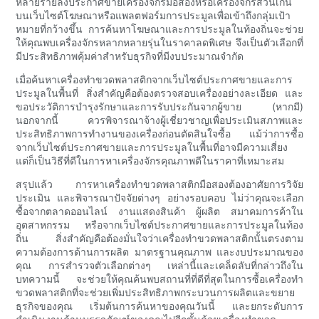
หลายรายลงประกาศขายเครื่องจักรมือสองหรือเครื่องจักรส่วนเกิน
บนเว็บไซต์โฆษณาหรือแพลตฟอร์มการประมูลเพื่อเข้าถึงกลุ่มเป้า
หมายที่กว้างขึ้น การค้นหาโฆษณาและการประมูลในท้องถิ่นจะช่วย
ให้คุณพบเครื่องจักรหลากหลายรุ่นในราคาลดพิเศษ จึงเป็นตัวเลือกที่
มีประสิทธิภาพคุ้มค่าสำหรับธุรกิจที่มีงบประมาณจำกัด
เมื่อค้นหาเครื่องทำขวดพลาสติกจากเว็บไซต์ประกาศขายและการ
ประมูลในพื้นที่ สิ่งสำคัญคือต้องตรวจสอบเครื่องอย่างละเอียด และ
ขอประวัติการบำรุงรักษาและการรับประกันจากผู้ขาย (หากมี)
นอกจากนี้ ควรพิจารณาจ้างผู้เชี่ยวชาญเพื่อประเมินสภาพและ
ประสิทธิภาพการทำงานของเครื่องก่อนตัดสินใจซื้อ แม้ว่าการซื้อ
จากเว็บไซต์ประกาศขายและการประมูลในพื้นที่อาจมีความเสี่ยง
แต่ก็เป็นวิธีที่ดีในการหาเครื่องจักรคุณภาพดีในราคาที่เหมาะสม
สรุปแล้ว การหาเครื่องทำขวดพลาสติกมือสองต้องอาศัยการวิจัย
ประเมิน และพิจารณาปัจจัยต่างๆ อย่างรอบคอบ ไม่ว่าคุณจะเลือก
ซื้อจากตลาดออนไลน์ งานแสดงสินค้า ผู้ผลิต สมาคมการค้าใน
อุตสาหกรรม หรือจากเว็บไซต์ประกาศขายและการประมูลในท้อง
ถิ่น สิ่งสำคัญคือต้องมั่นใจว่าเครื่องทำขวดพลาสติกนั้นตรงตาม
ความต้องการด้านการผลิต มาตรฐานคุณภาพ และงบประมาณของ
คุณ การสำรวจตัวเลือกต่างๆ เหล่านี้และเคล็ดลับที่กล่าวถึงใน
บทความนี้ จะช่วยให้คุณค้นพบสถานที่ที่ดีที่สุดในการซื้อเครื่องทำ
ขวดพลาสติกที่จะช่วยเพิ่มประสิทธิภาพกระบวนการผลิตและขยาย
ธุรกิจของคุณ เริ่มต้นการค้นหาของคุณวันนี้ และยกระดับการ