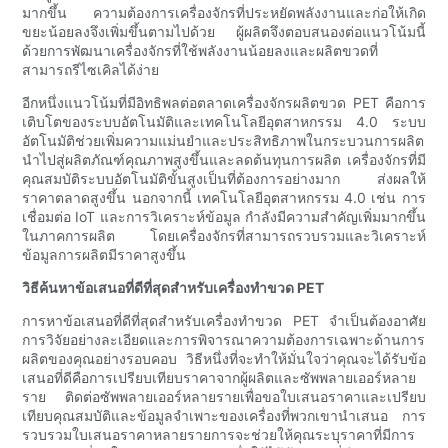
มากขึ้น ความต้องการเครื่องจักรที่ประหยัดพลังงานและก่อให้เกิด
ขยะน้อยลงจึงเพิ่มขึ้นตามไปด้วย ผู้ผลิตจึงตอบสนองต่อแนวโน้มนี้
ด้วยการพัฒนาเครื่องจักรที่ใช้พลังงานน้อยลงและผลิตขวดที่
สามารถรีไซเคิลได้ง่าย
อีกหนึ่งแนวโน้มที่มีอิทธิพลต่อตลาดเครื่องจักรผลิตขวด PET คือการ
เติบโตของระบบอัตโนมัติและเทคโนโลยีอุตสาหกรรม 4.0 ระบบ
อัตโนมัติช่วยเพิ่มความแม่นยำและประสิทธิภาพในกระบวนการผลิต
นำไปสู่ผลิตภัณฑ์คุณภาพสูงขึ้นและลดต้นทุนการผลิต เครื่องจักรที่มี
คุณสมบัติระบบอัตโนมัติขั้นสูงเป็นที่ต้องการอย่างมาก ส่งผลให้
ราคาตลาดสูงขึ้น นอกจากนี้ เทคโนโลยีอุตสาหกรรม 4.0 เช่น การ
เชื่อมต่อ IoT และการวิเคราะห์ข้อมูล กำลังมีความสำคัญเพิ่มมากขึ้น
ในภาคการผลิต โดยเครื่องจักรที่สามารถรวบรวมและวิเคราะห์
ข้อมูลการผลิตมีราคาสูงขึ้น
วิธีค้นหาข้อเสนอที่ดีที่สุดสำหรับเครื่องทำขวด PET
การหาข้อเสนอที่ดีที่สุดสำหรับเครื่องทำขวด PET จำเป็นต้องอาศัย
การวิจัยอย่างละเอียดและการพิจารณาความต้องการเฉพาะด้านการ
ผลิตของคุณอย่างรอบคอบ วิธีหนึ่งที่จะทำให้มั่นใจว่าคุณจะได้รับข้อ
เสนอที่ดีคือการเปรียบเทียบราคาจากผู้ผลิตและซัพพลายเออร์หลาย
ราย ติดต่อซัพพลายเออร์หลายรายเพื่อขอใบเสนอราคาและเปรียบ
เทียบคุณสมบัติและข้อมูลจำเพาะของเครื่องที่พวกเขานำเสนอ การ
รวบรวมใบเสนอราคาหลายรายการจะช่วยให้คุณระบุราคาที่มีการ