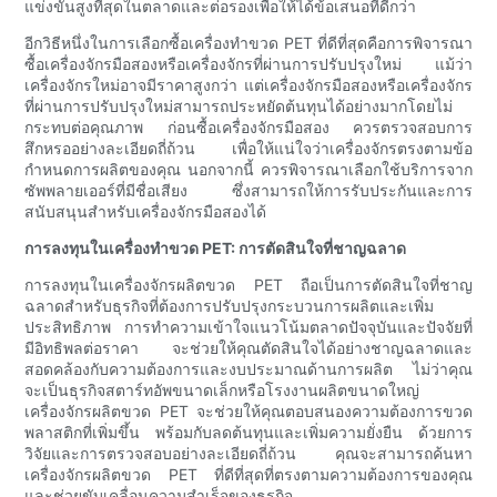
แข่งขันสูงที่สุดในตลาดและต่อรองเพื่อให้ได้ข้อเสนอที่ดีกว่า
อีกวิธีหนึ่งในการเลือกซื้อเครื่องทำขวด PET ที่ดีที่สุดคือการพิจารณา
ซื้อเครื่องจักรมือสองหรือเครื่องจักรที่ผ่านการปรับปรุงใหม่ แม้ว่า
เครื่องจักรใหม่อาจมีราคาสูงกว่า แต่เครื่องจักรมือสองหรือเครื่องจักร
ที่ผ่านการปรับปรุงใหม่สามารถประหยัดต้นทุนได้อย่างมากโดยไม่
กระทบต่อคุณภาพ ก่อนซื้อเครื่องจักรมือสอง ควรตรวจสอบการ
สึกหรออย่างละเอียดถี่ถ้วน เพื่อให้แน่ใจว่าเครื่องจักรตรงตามข้อ
กำหนดการผลิตของคุณ นอกจากนี้ ควรพิจารณาเลือกใช้บริการจาก
ซัพพลายเออร์ที่มีชื่อเสียง ซึ่งสามารถให้การรับประกันและการ
สนับสนุนสำหรับเครื่องจักรมือสองได้
การลงทุนในเครื่องทำขวด PET: การตัดสินใจที่ชาญฉลาด
การลงทุนในเครื่องจักรผลิตขวด PET ถือเป็นการตัดสินใจที่ชาญ
ฉลาดสำหรับธุรกิจที่ต้องการปรับปรุงกระบวนการผลิตและเพิ่ม
ประสิทธิภาพ การทำความเข้าใจแนวโน้มตลาดปัจจุบันและปัจจัยที่
มีอิทธิพลต่อราคา จะช่วยให้คุณตัดสินใจได้อย่างชาญฉลาดและ
สอดคล้องกับความต้องการและงบประมาณด้านการผลิต ไม่ว่าคุณ
จะเป็นธุรกิจสตาร์ทอัพขนาดเล็กหรือโรงงานผลิตขนาดใหญ่
เครื่องจักรผลิตขวด PET จะช่วยให้คุณตอบสนองความต้องการขวด
พลาสติกที่เพิ่มขึ้น พร้อมกับลดต้นทุนและเพิ่มความยั่งยืน ด้วยการ
วิจัยและการตรวจสอบอย่างละเอียดถี่ถ้วน คุณจะสามารถค้นหา
เครื่องจักรผลิตขวด PET ที่ดีที่สุดที่ตรงตามความต้องการของคุณ
และช่วยขับเคลื่อนความสำเร็จของธุรกิจ