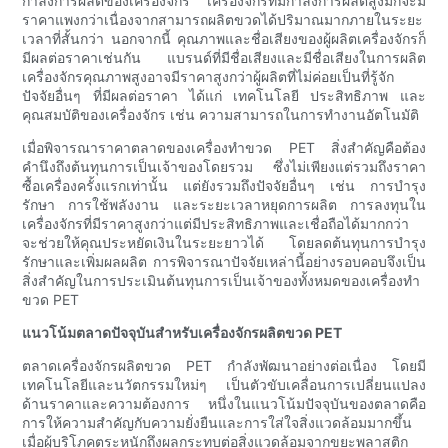
กำลังการผลิตของเครื่องจักร เครื่องจักรที่มีกำลังการผลิตสูงมักจะมี
ราคาแพงกว่าเนื่องจากสามารถผลิตขวดได้ปริมาณมากภายในระยะ
เวลาที่สั้นกว่า นอกจากนี้ คุณภาพและชื่อเสียงของผู้ผลิตเครื่องจักรก็
มีผลต่อราคาเช่นกัน แบรนด์ที่มีชื่อเสียงและมีชื่อเสียงในการผลิต
เครื่องจักรคุณภาพสูงอาจมีราคาสูงกว่าผู้ผลิตที่ไม่ค่อยเป็นที่รู้จัก
ปัจจัยอื่นๆ ที่มีผลต่อราคา ได้แก่ เทคโนโลยี ประสิทธิภาพ และ
คุณสมบัติของเครื่องจักร เช่น ความสามารถในการทำงานอัตโนมัติ
เมื่อพิจารณาราคาตลาดของเครื่องทำขวด PET สิ่งสำคัญคือต้อง
คำนึงถึงต้นทุนการเป็นเจ้าของโดยรวม ซึ่งไม่เพียงแต่รวมถึงราคา
ซื้อเครื่องครั้งแรกเท่านั้น แต่ยังรวมถึงปัจจัยอื่นๆ เช่น การบำรุง
รักษา การใช้พลังงาน และระยะเวลาหยุดการผลิต การลงทุนใน
เครื่องจักรที่มีราคาสูงกว่าแต่มีประสิทธิภาพและเชื่อถือได้มากกว่า
จะช่วยให้คุณประหยัดเงินในระยะยาวได้ โดยลดต้นทุนการบำรุง
รักษาและเพิ่มผลผลิต การพิจารณาปัจจัยเหล่านี้อย่างรอบคอบจึงเป็น
สิ่งสำคัญในการประเมินต้นทุนการเป็นเจ้าของทั้งหมดของเครื่องทำ
ขวด PET
แนวโน้มตลาดปัจจุบันสำหรับเครื่องจักรผลิตขวด PET
ตลาดเครื่องจักรผลิตขวด PET กำลังพัฒนาอย่างต่อเนื่อง โดยมี
เทคโนโลยีและนวัตกรรมใหม่ๆ เป็นตัวขับเคลื่อนการเปลี่ยนแปลง
ด้านราคาและความต้องการ หนึ่งในแนวโน้มปัจจุบันของตลาดคือ
การให้ความสำคัญกับความยั่งยืนและการใส่ใจสิ่งแวดล้อมมากขึ้น
เมื่อผู้บริโภคตระหนักถึงผลกระทบต่อสิ่งแวดล้อมจากขยะพลาสติก