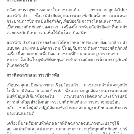
หลังจากบรรจุของเหลวลงในภาชนะแล้ว ภาชนะจะถูกส่งไปยัง
สถานีปิดฝา ซึ่งจะมีฝาปิดอยู่บนภาชนะเพื่อปิดผนึกอย่างแน่นหนา
กระบวนการปิดฝาเป็นสิ่งสำคัญเพื่อป้องกันการรั่วไหลและการปน
เปื้อนของผลิตภัณฑ์ของเหลว เครื่องนี้มาพร้อมกับหัวปิดฝาที่หมุนฝา
ด้วยแรงบิดที่เหมาะสมเพื่อให้มั่นใจว่าปิดสนิท
สถานีปิดฝาสามารถรองรับฝาได้หลากหลายประเภท ทั้งฝาเกลียว ฝา
แบบกด และฝาแบบติดกระดุม ขึ้นอยู่กับความต้องการของผลิตภัณฑ์
เครื่องนี้ออกแบบมาเพื่อปิดฝาภาชนะที่มีขนาดและรูปทรงหลาก
หลาย จึงเป็นโซลูชันที่ยืดหยุ่นสำหรับความต้องการด้านบรรจุภัณฑ์
ที่แตกต่างกัน
การติดฉลากและการเข้ารหัส
เมื่อบรรจุและปิดฝาภาชนะเรียบร้อยแล้ว ภาชนะเหล่านั้นจะถูกนำ
ไปที่สถานีติดฉลากและเข้ารหัส ซึ่งฉลากจะถูกติดลงบนภาชนะและ
พิมพ์ข้อมูลที่เกี่ยวข้องลงไป กระบวนการติดฉลากและเข้ารหัสมี
ความสำคัญอย่างยิ่งต่อการระบุผลิตภัณฑ์และการตรวจสอบย้อน
กลับ ช่วยให้ผู้ผลิตปฏิบัติตามข้อกำหนดด้านกฎระเบียบและเพิ่มการ
มองเห็นแบรนด์
เครื่องนี้มาพร้อมกับหัวติดฉลากที่ติดฉลากลงบนภาชนะบรรจุได้
อย่างแม่นยำและแน่นหนา ฉลากสามารถระบุข้อมูลผลิตภัณฑ์ บาร์