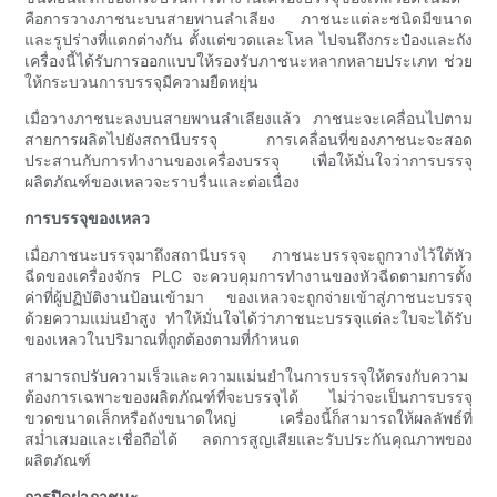
คือการวางภาชนะบนสายพานลำเลียง ภาชนะแต่ละชนิดมีขนาด
และรูปร่างที่แตกต่างกัน ตั้งแต่ขวดและโหล ไปจนถึงกระป๋องและถัง
เครื่องนี้ได้รับการออกแบบให้รองรับภาชนะหลากหลายประเภท ช่วย
ให้กระบวนการบรรจุมีความยืดหยุ่น
เมื่อวางภาชนะลงบนสายพานลำเลียงแล้ว ภาชนะจะเคลื่อนไปตาม
สายการผลิตไปยังสถานีบรรจุ การเคลื่อนที่ของภาชนะจะสอด
ประสานกับการทำงานของเครื่องบรรจุ เพื่อให้มั่นใจว่าการบรรจุ
ผลิตภัณฑ์ของเหลวจะราบรื่นและต่อเนื่อง
การบรรจุของเหลว
เมื่อภาชนะบรรจุมาถึงสถานีบรรจุ ภาชนะบรรจุจะถูกวางไว้ใต้หัว
ฉีดของเครื่องจักร PLC จะควบคุมการทำงานของหัวฉีดตามการตั้ง
ค่าที่ผู้ปฏิบัติงานป้อนเข้ามา ของเหลวจะถูกจ่ายเข้าสู่ภาชนะบรรจุ
ด้วยความแม่นยำสูง ทำให้มั่นใจได้ว่าภาชนะบรรจุแต่ละใบจะได้รับ
ของเหลวในปริมาณที่ถูกต้องตามที่กำหนด
สามารถปรับความเร็วและความแม่นยำในการบรรจุให้ตรงกับความ
ต้องการเฉพาะของผลิตภัณฑ์ที่จะบรรจุได้ ไม่ว่าจะเป็นการบรรจุ
ขวดขนาดเล็กหรือถังขนาดใหญ่ เครื่องนี้ก็สามารถให้ผลลัพธ์ที่
สม่ำเสมอและเชื่อถือได้ ลดการสูญเสียและรับประกันคุณภาพของ
ผลิตภัณฑ์
การปิดฝาภาชนะ