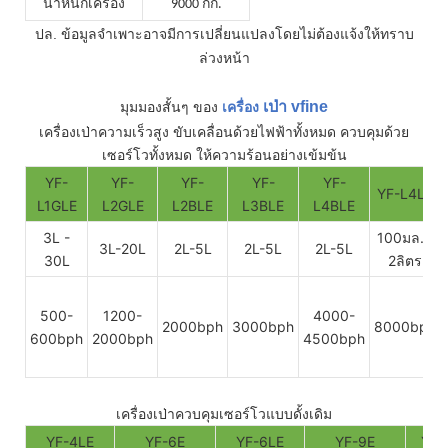
น้ำหนักเครื่อง
9000 กก.
ปล. ข้อมูลจำเพาะอาจมีการเปลี่ยนแปลงโดยไม่ต้องแจ้งให้ทราบ
ล่วงหน้า
มุมมองสั้นๆ ของ
เป่า vfine
เครื่อง
เครื่องเป่าความเร็วสูง ขับเคลื่อนด้วยไฟฟ้าทั้งหมด ควบคุมด้วย
เซอร์โวทั้งหมด ให้ความร้อนอย่างเข้มข้น
YF-
YF-
YF-
YF-
YF-
YF-L4LE
L1GLE
L2GLE
L2BLE
L3BLE
L4BLE
3L -
100มล. -
3L-20L
2L-5L
2L-5L
2L-5L
30L
2ลิตร
500-
1200-
4000-
2000bph
3000bph
8000bph
600bph
2000bph
4500bph
เครื่องเป่าควบคุมเซอร์โวแบบดั้งเดิม
YF-4LE
YF-6E
YF-6LE
YF-9E
YF-