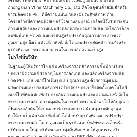
เครื่องจักรผลิตขวด PET แบบเซอร์โวเต็มรูปแบบจากบริษัท
Zhongshan Vfine Machinery Co., Ltd คือโซลูชันล้ำสมัยสำหรับ
การผลิตขวด PET ที่มีความแม่นยำและมีประสิทธิภาพ ด้วย
โครงสร้างที่ควบคุมด้วยเซอร์โวอย่างสมบูรณ์ เครื่องนี้จึงรับประกัน
ความเสถียรและความแม่นยำตลอดกระบวนการผลิต กลไกการล็อก
แม่พิมพ์แบบชดเชยลมแรงดันสูงรับประกันคุณภาพการเป่าขวด
คุณภาพสูง จึงเป็นตัวเลือกที่เชื่อถือได้และประหยัดพลังงานสำหรับ
ธุรกิจที่ต้องการความสามารถในการผลิตความเร็วสูง
โปรไฟล์บริษัท
ในฐานะผู้ให้บริการโซลูชันเครื่องจักรอุตสาหกรรมชั้นนำ บริษัท
ของเรามีความเชี่ยวชาญในการออกแบบและผลิตเครื่องจักรผลิต
ขวด PET แบบเซอร์โวเต็มรูปแบบคุณภาพสูง ด้วยการมุ่งเน้น
นวัตกรรมและประสิทธิภาพ เครื่องจักรของเราจึงติดตั้งเทคโนโลยี
เซอร์โวที่ทันสมัยเพื่อรับประกันความแม่นยำและความน่าเชื่อถือใน
กระบวนการผลิต ความมุ่งมั่นในการสร้างความพึงพอใจให้กับลูกค้า
เป็นแรงผลักดันให้เรามอบบริการและการสนับสนุนระดับสูงสุด
ทำให้เราเป็นพันธมิตรที่เชื่อถือได้สำหรับธุรกิจที่ต้องการปรับปรุง
กระบวนการผลิต ไม่ว่าคุณจะเป็นธุรกิจสตาร์ทอัพขนาดเล็กหรือ
บริษัทขนาดใหญ่ บริษัทของเรามุ่งมั่นที่จะช่วยให้คุณบรรลุเป้า
หมายการผลิตด้วยเครื่องจักรผลิตขวด PET ที่ทันสมัยของเรา