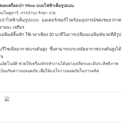
ีของเครื่องเป่า Vfine แบบไฟฟ้าเต็มรูปแบบ
บบโมดูลาร์, การบำรุง
รักษา
ง่าย
องเป่าไฟฟ้าเต็มรูปแบบ มอเตอร์เซอร์โวพร้อมอุปกรณ์ชดเชยอากาศ
ำงานจะ
เสถียร
แม่พิมพ์ลิ้นชัก
ใช้เวลาเพียง 30 นาทีในการเปลี่ยนแม่พิมพ์ขวดที่มีรูป
ระบบรีไซเคิลอากาศแรงดันสูง ซึ่งสามารถประหยัดอากาศแรงดันสูงได้
าน
นอัตโนมัติ ช่วยให้เครื่องจักรทำงานได้อย่างเสถียรและมีประสิทธิภาพ
ณ์ป้องกันความปลอดภัย เพื่อให้แน่ใจว่าปลอดภัยในการผลิต