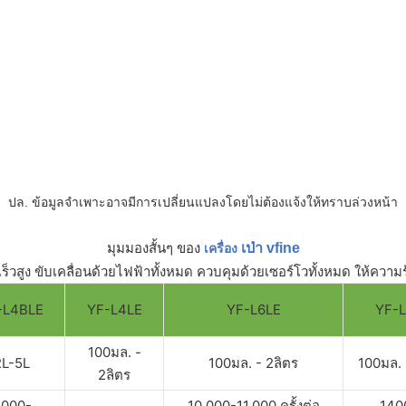
ปล. ข้อมูลจำเพาะอาจมีการเปลี่ยนแปลงโดยไม่ต้องแจ้งให้ทราบล่วงหน้า
มุมมองสั้นๆ ของ
เป่า vfine
เครื่อง
เร็วสูง ขับเคลื่อนด้วยไฟฟ้าทั้งหมด ควบคุมด้วยเซอร์โวทั้งหมด ให้ความ
-L4BLE
YF-L4LE
YF-L6LE
YF-
100มล. -
2L-5L
100มล. - 2ลิตร
100มล. 
2ลิตร
000-
10,000-11,000 ครั้งต่อ
140