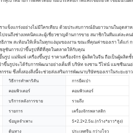
กิจบรรลุเป้าหมายการผลิตได้อย่างมีประสิทธิภาพและเชื่อถือได้ เชื่อมั่น
าแข็งแกร่งอย่างไม่มีใครเทียบ ด้วยประสบการณ์อันยาวนานในอุตสาหกรร
แบบ ไปจนถึงช่างเทคนิคและผู้เชี่ยวชาญด้านการขาย สมาชิกในทีมแต่ละค
ิทธิภาพ สะท้อนให้เห็นในทุกแง่มุมของงาน ขณะที่คุณค่าของเรา ได้แก่ 
ูชันการเป่าขึ้นรูปที่ดีที่สุดในตลาดให้กับคุณ
ึ้นรูป แม่พิมพ์ เครื่องขึ้นรูป ราคาเครื่องจักร ผู้ผลิตในจีน ถือเป็นผู้ผ
าขึ้นรูปจะได้รับการพัฒนาอย่างเต็มที่ บริษัท จงซาน วีไฟน์ แมชชีนเนอรี่
ม ซึ่งทั้งสองสิ่งนี้จะช่วยส่งเสริมการพัฒนาบริษัทของเราในระยะยาว
วิธีการทำพาริสัน
การยืดเป่า
คอมพิวเตอร์
คอมพิวเตอร์
บริการหลังการขาย
รวมถึง
รายการ
เครื่องจักรพลาสติก
ข้อมูลจำเพาะ
5*2.2*2.5ม.(กว้าง*ยาว*สูง)
ต้นทาง
ประเทศจีน กว่างโจว