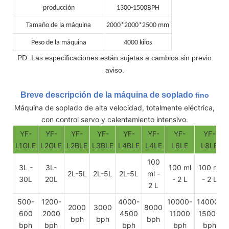
producción
1300-1500BPH
Tamaño de la máquina
2000*2000*2500 mm
Peso de la máquina
4000 kilos
PD: Las especificaciones están sujetas a cambios sin previo
aviso.
Breve descripción de la máquina de soplado
fino
Máquina de soplado de alta velocidad, totalmente eléctrica,
con control servo y calentamiento intensivo.
YF-
YF-
YF-
YF-
YF-
YF-
YF-
YF-
L1GLE
L2GLE
L2BLE
L3BLE
L4BLE
L4LE
L6LE
L8LE
100
3L -
3L-
100 ml
100 ml
2L-5L
2L-5L
2L-5L
ml -
30L
20L
- 2 L
- 2 L
2 L
500-
1200-
4000-
10000-
14000-
2000
3000
8000
600
2000
4500
11000
15000
bph
bph
bph
bph
bph
bph
bph
bph