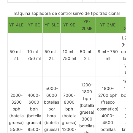
máquina sopladora de control servo de tipo tradicional
YF-
YF-
YF-4LE
YF-6E
YF-6LE
YF-9E
YF-3ME
2LME
2BL
1.25-
(botel
50 ml -
10 ml -
50 ml -
10 ml -
50 ml -
8 ml - 750
con a
2 L
750 ml
2 L
750 ml
2 L
ml
latera
y si
asa)
1000
1200-
5000-
1800-
120
1800
2000-
4000-
6000
7000-
2700 bph
botell
bph
3200
6000
botellas
8000
(frasco
por
(botella
bph
bph
por
bph
cosmético)
hora
gruesa)
(botella
(botella
hora
(botella
4000-
(con
3000
gruesa)
gruesa)
(botella
gruesa)
4500
asa
botellas
5500-
8500-
gruesa)
12000-
botellas
latera
de