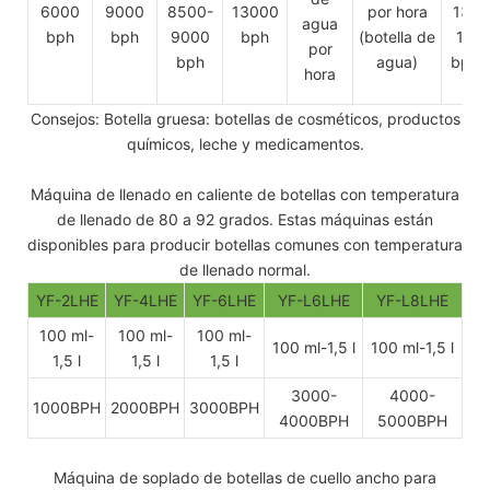
6000
9000
8500-
13000
por hora
1300
agua
bph
bph
9000
bph
(botella de
150
por
bph
agua)
bph 
hora
L)
Consejos: Botella gruesa: botellas de cosméticos, productos
químicos, leche y medicamentos.
Máquina de llenado en caliente de botellas con temperatura
de llenado de 80 a 92 grados. Estas máquinas están
disponibles para producir botellas comunes con temperatura
de llenado normal.
YF-2LHE
YF-4LHE
YF-6LHE
YF-L6LHE
YF-L8LHE
100 ml-
100 ml-
100 ml-
100 ml-1,5 l
100 ml-1,5 l
1,5 l
1,5 l
1,5 l
3000-
4000-
1000BPH
2000BPH
3000BPH
4000BPH
5000BPH
Máquina de soplado de botellas de cuello ancho para