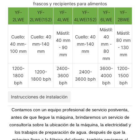
frascos y recipientes para alimentos
YF-
YF-
YF-
YF-
YF-
YF-
2LWE
2LWE(152)
4LWE
4LWE(152)
6LWE
2BWE
Mástil:
Mástil:
Mástil:
Cuello:
Cuello: 40
Cuello: 40
40
40 mm
80 mm
40 mm-
mm-140
mm-140
mm -
- 90
- 130
100 mm
mm
mm
80
mm
mm
mm
1200-
2400-
3600-
1200-
1200-
2400-
1800
3600
4000
1500
1800 bph
3600 bph
bph
bph
bph
bph
Instrucciones de instalación
Contamos con un equipo profesional de servicio postventa,
antes de que llegue la máquina, brindaremos un servicio de
consultoría sobre la ubicación de la máquina, la electricidad y
los trabajos de preparación de agua. después de que la
máquina llega a la fábrica del cliente, también enviamos al