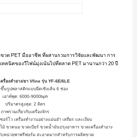
องเป่าขวด PET มืออาชีพ ที่ผสานรวมการวิจัยและพัฒนา การ
เทคนิคของวีไฟน์มุ่งเน้นไปที่ตลาด PET มานานกว่า 20 ปี
าเครื่องสำอาง/ยา Vfine รุ่น YF-6E/6LE
่าขึ้นรูปพลาสติกแบบยืดเชิงเส้น 6 ช่อง
เอาท์พุต: 6000-9000bph
ปริมาตรสูงสุด: 2 ลิตร
ภาพรวมเกี่ยวกับเครื่องจักร
ซอร์โว เครื่องทำงานอย่างแม่นยำ เสถียร และเงียบ
ไม้ ขวดนม ขวดเบียร์ ขวดน้ำมันปรุงอาหาร ขวดเครื่องสำอาง
รับหน่วยพาพรีฟอร์ม สะอาดมากสำหรับการผลิตขวด