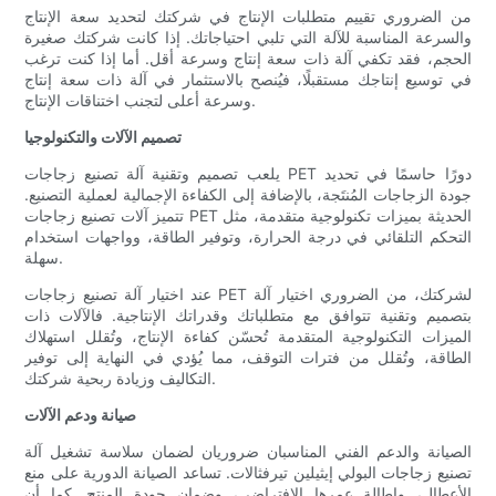
من الضروري تقييم متطلبات الإنتاج في شركتك لتحديد سعة الإنتاج
والسرعة المناسبة للآلة التي تلبي احتياجاتك. إذا كانت شركتك صغيرة
الحجم، فقد تكفي آلة ذات سعة إنتاج وسرعة أقل. أما إذا كنت ترغب
في توسيع إنتاجك مستقبلًا، فيُنصح بالاستثمار في آلة ذات سعة إنتاج
وسرعة أعلى لتجنب اختناقات الإنتاج.
تصميم الآلات والتكنولوجيا
يلعب تصميم وتقنية آلة تصنيع زجاجات PET دورًا حاسمًا في تحديد
جودة الزجاجات المُنتَجة، بالإضافة إلى الكفاءة الإجمالية لعملية التصنيع.
تتميز آلات تصنيع زجاجات PET الحديثة بميزات تكنولوجية متقدمة، مثل
التحكم التلقائي في درجة الحرارة، وتوفير الطاقة، وواجهات استخدام
سهلة.
عند اختيار آلة تصنيع زجاجات PET لشركتك، من الضروري اختيار آلة
بتصميم وتقنية تتوافق مع متطلباتك وقدراتك الإنتاجية. فالآلات ذات
الميزات التكنولوجية المتقدمة تُحسّن كفاءة الإنتاج، وتُقلل استهلاك
الطاقة، وتُقلل من فترات التوقف، مما يُؤدي في النهاية إلى توفير
التكاليف وزيادة ربحية شركتك.
صيانة ودعم الآلات
الصيانة والدعم الفني المناسبان ضروريان لضمان سلاسة تشغيل آلة
تصنيع زجاجات البولي إيثيلين تيرفثالات. تساعد الصيانة الدورية على منع
الأعطال، وإطالة عمرها الافتراضي، وضمان جودة المنتج. كما أن