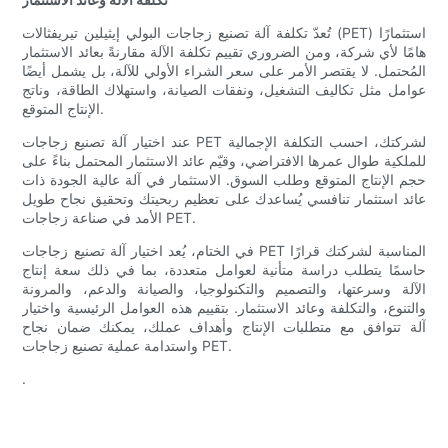
تُعدّ تكلفة آلة تصنيع زجاجات البولي إيثيلين تيريفثالات (PET) استثمارًا
هامًا لأي شركة، ومن الضروري تقييم تكلفة الآلة مقارنةً بعائد الاستثمار
المُحتمل. لا يقتصر الأمر على سعر الشراء الأولي للآلة، بل يشمل أيضًا
عوامل مثل تكاليف التشغيل، ونفقات الصيانة، واستهلاك الطاقة، وناتج
الإنتاج المتوقع.
عند اختيار آلة تصنيع زجاجات PET لشركتك، احسب التكلفة الإجمالية
للملكية طوال عمرها الافتراضي، وقيّم عائد الاستثمار المحتمل بناءً على
حجم الإنتاج المتوقع وطلب السوق. الاستثمار في آلة عالية الجودة ذات
عائد استثمار تنافسي يُساعدك على تعظيم ربحيتك وتحقيق نجاح طويل
الأمد في صناعة زجاجات PET.
في الختام، يُعد اختيار آلة تصنيع زجاجات PET المناسبة لشركتك قرارًا
حاسمًا يتطلب دراسة متأنية لعوامل متعددة، بما في ذلك سعة إنتاج
الآلة وسرعتها، والتصميم والتكنولوجيا، والصيانة والدعم، والمرونة
والتنوع، والتكلفة وعائد الاستثمار. بتقييم هذه العوامل الرئيسية واختيار
آلة تتوافق مع متطلبات الإنتاج وأهداف عملك، يمكنك ضمان نجاح
واستدامة عملية تصنيع زجاجات PET.
.