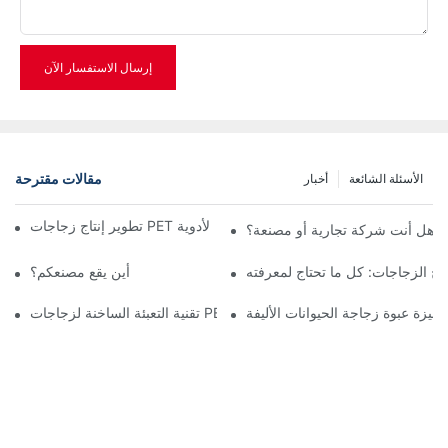
إرسال الاستفسار الآن
مقالات مقترحة
الأسئلة الشائعة
أخبار
تطوير إنتاج زجاجات PET لمستحضرات التجميل والتنظيف والأدوية
هل أنت شركة تجارية أو مصنعة؟
نفخ الزجاجات: كل ما تحتاج لمعرفته
أين يقع مصنعكم؟
تقنية التعبئة الساخنة لزجاجات PET (الجزء الأول)
ميزة عبوة زجاجة الحيوانات الأليفة