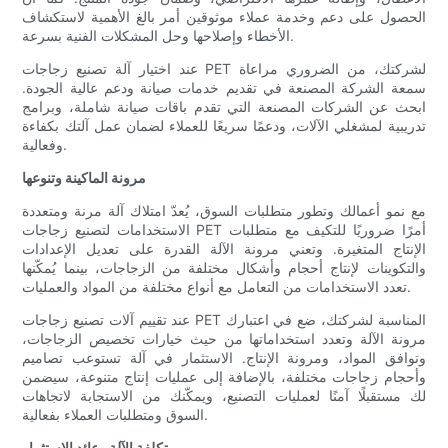
الحصول على دعم وخدمة عملاء موثوقين أمر بالغ الأهمية لاستكشاف
الأخطاء وإصلاحها وحل المشكلات الفنية بسرعة.
عند اختيار آلة تصنيع زجاجات PET لشركتك، من الضروري مراعاة
سمعة الشركة المصنعة في تقديم خدمات صيانة ودعم عالية الجودة.
ابحث عن الشركات المصنعة التي تقدم باقات صيانة شاملة، وبرامج
تدريبية لمشغلي الآلات، ودعمًا سريعًا للعملاء لضمان عمل آلتك بكفاءة
وفعالية.
مرونة الماكينة وتنوعها
مع نمو أعمالك وتطور متطلبات السوق، يُعدّ امتلاك آلة مرنة ومتعددة
الاستخدامات لتصنيع زجاجات PET أمرًا ضروريًا للتكيف مع متطلبات
الإنتاج المتغيرة. وتعني مرونة الآلة القدرة على تعديل الإعدادات
والتكوينات لإنتاج أحجام وأشكال مختلفة من الزجاجات، بينما يُمكّنها
تعدد الاستخدامات من التعامل مع أنواع مختلفة من المواد والعمليات.
عند تقييم آلات تصنيع زجاجات PET المناسبة لشركتك، ضع في اعتبارك
مرونة الآلة وتعدد استخداماتها من حيث خيارات تخصيص الزجاجات،
وتوافق المواد، ومرونة الإنتاج. الاستثمار في آلة تستوعب تصاميم
وأحجام زجاجات مختلفة، بالإضافة إلى عمليات إنتاج متنوعة، سيضمن
لك مستقبلًا آمنًا لعمليات التصنيع، ويمكّنك من الاستجابة لاتجاهات
السوق ومتطلبات العملاء بفعالية.
تكلفة الآلة وعائد الاستثمار