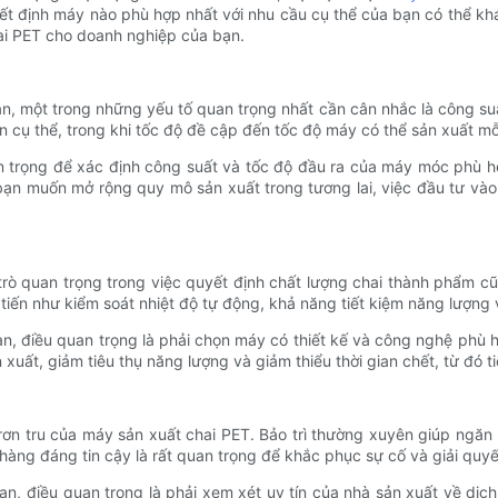
uyết định máy nào phù hợp nhất với nhu cầu cụ thể của bạn có thể k
ai PET cho doanh nghiệp của bạn.
n, một trong những yếu tố quan trọng nhất cần cân nhắc là công su
 cụ thể, trong khi tốc độ đề cập đến tốc độ máy có thể sản xuất mỗi
uan trọng để xác định công suất và tốc độ đầu ra của máy móc phù
u bạn muốn mở rộng quy mô sản xuất trong tương lai, việc đầu tư và
rò quan trọng trong việc quyết định chất lượng chai thành phẩm c
 tiến như kiểm soát nhiệt độ tự động, khả năng tiết kiệm năng lượng
n, điều quan trọng là phải chọn máy có thiết kế và công nghệ phù
n xuất, giảm tiêu thụ năng lượng và giảm thiểu thời gian chết, từ đó t
 trơn tru của máy sản xuất chai PET. Bảo trì thường xuyên giúp ngă
 hàng đáng tin cậy là rất quan trọng để khắc phục sự cố và giải quy
, điều quan trọng là phải xem xét uy tín của nhà sản xuất về dịch