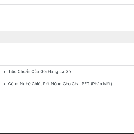
Tiêu Chuẩn Của Gói Hàng Là Gì?
M, SBM Hoặc EBM Cho Sản Phẩm Của Bạn.
Công Nghệ Chiết Rót Nóng Cho Chai PET (phần Một)