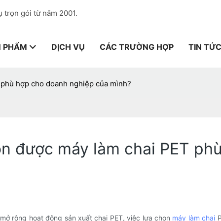
 trọn gói từ năm 2001.
N PHẨM
DỊCH VỤ
CÁC TRƯỜNG HỢP
TIN TỨ
T phù hợp cho doanh nghiệp của mình?
họn được máy làm chai PET ph
 mở rộng hoạt động sản xuất chai PET, việc lựa chọn
máy làm chai
P