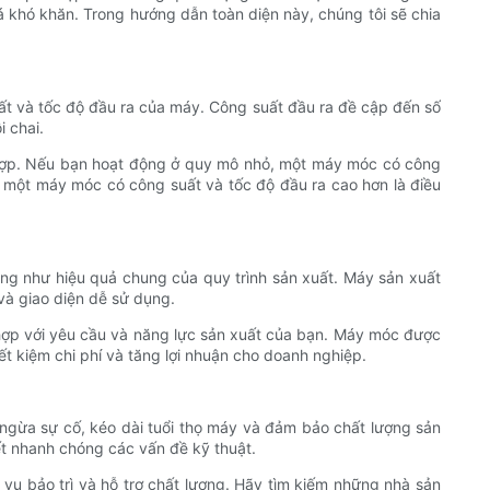
há khó khăn. Trong hướng dẫn toàn diện này, chúng tôi sẽ chia
ất và tốc độ đầu ra của máy. Công suất đầu ra đề cập đến số
 chai.
 hợp. Nếu bạn hoạt động ở quy mô nhỏ, một máy móc có công
o một máy móc có công suất và tốc độ đầu ra cao hơn là điều
ũng như hiệu quả chung của quy trình sản xuất. Máy sản xuất
 và giao diện dễ sử dụng.
 hợp với yêu cầu và năng lực sản xuất của bạn. Máy móc được
iết kiệm chi phí và tăng lợi nhuận cho doanh nghiệp.
n ngừa sự cố, kéo dài tuổi thọ máy và đảm bảo chất lượng sản
ết nhanh chóng các vấn đề kỹ thuật.
 vụ bảo trì và hỗ trợ chất lượng. Hãy tìm kiếm những nhà sản