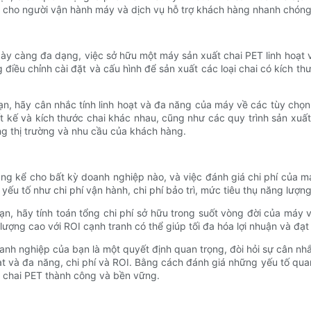
tạo cho người vận hành máy và dịch vụ hỗ trợ khách hàng nhanh ch
gày càng đa dạng, việc sở hữu một máy sản xuất chai PET linh hoạt 
 điều chỉnh cài đặt và cấu hình để sản xuất các loại chai có kích t
 hãy cân nhắc tính linh hoạt và đa năng của máy về các tùy chọn tù
t kế và kích thước chai khác nhau, cũng như các quy trình sản xuấ
g thị trường và nhu cầu của khách hàng.
g kể cho bất kỳ doanh nghiệp nào, và việc đánh giá chi phí của máy
u tố như chi phí vận hành, chi phí bảo trì, mức tiêu thụ năng lượng
, hãy tính toán tổng chi phí sở hữu trong suốt vòng đời của máy v
 lượng cao với ROI cạnh tranh có thể giúp tối đa hóa lợi nhuận và đạ
anh nghiệp của bạn là một quyết định quan trọng, đòi hỏi sự cân nh
 hoạt và đa năng, chi phí và ROI. Bằng cách đánh giá những yếu tố q
t chai PET thành công và bền vững.