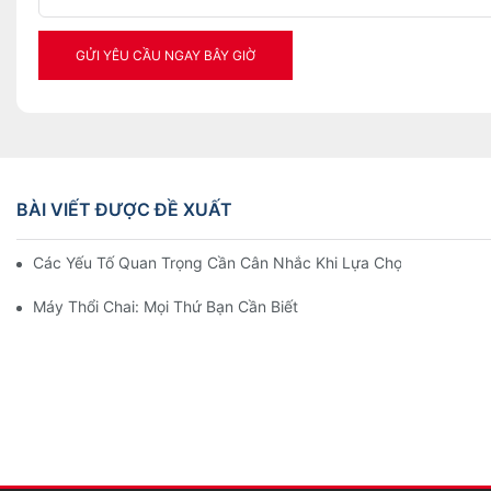
GỬI YÊU CẦU NGAY BÂY GIỜ
BÀI VIẾT ĐƯỢC ĐỀ XUẤT
Các Yếu Tố Quan Trọng Cần Cân Nhắc Khi Lựa Chọn Máy ISB
Máy Thổi Chai: Mọi Thứ Bạn Cần Biết