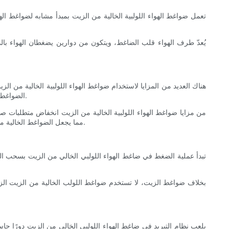
تعمل ضواغط الهواء اللولبية الخالية من الزيت بمبدأ مشابه لضواغط اله
يُعدّ طرف الهواء قلب الضاغط، ويتكون من دوارين يضغطان الهواء بالدو
هناك العديد من المزايا لاستخدام ضواغط الهواء اللولبية الخالية من الزيت
الضواغط الخالية من الزيت هواءً خاليًا من جزيئات الزيت، مما يجعلها مناسبة للتطبيقات التي يُشكل فيها التلوث الزيتي مصدر قلق، مثل صناعات الأغذية والأدوية.
من مزايا ضواغط الهواء اللولبية الخالية من الزيت انخفاض متطلبات صيا
مما يجعل الضواغط الخالية من الزيت حلاً اقتصاديًا على المدى الطويل. إضافةً إلى ذلك، تُعدّ الضواغط الخالية من الزيت أكثر صداقةً للبيئة، إذ لا تُنتج رذاذًا زيتيًا أو انبعاثات تُضرّ بالبيئة.
تبدأ عملية الضغط في ضاغط الهواء اللولبي الخالي من الزيت بسحب ال
بخلاف ضواغط الزيت، لا تستخدم ضواغط اللولب الخالية من الزيت الزيت
يلعب نظام التبريد في ضاغط الهواء اللولبي الخالي من الزيت دورًا حاس