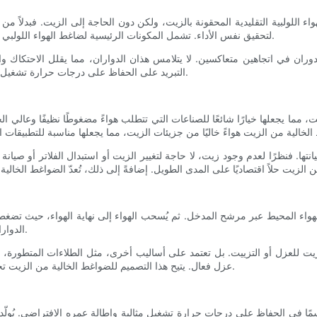
واء اللولبية التقليدية المحقونة بالزيت، ولكن دون الحاجة إلى الزيت. فبدلا
لتحقيق نفس الأداء. تشمل المكونات الرئيسية لضاغط الهواء اللولبي الخالي من الزيت طرف الهواء، والمحرك، ونظام التبريد، ولوحة التحكم.
ران في اتجاهين متعاكسين. لا يتلامس هذان الدواران، مما يقلل الاحتكاك والت
التبريد على الحفاظ على درجات حرارة تشغيل مثالية. تُنظّم لوحة التحكم تشغيل الضاغط، مما يضمن أداءً سلسًا وفعالًا.
، مما يجعلها خيارًا شائعًا للصناعات التي تتطلب هواءً مضغوطًا نظيفًا وعالي ال
نتها. فنظرًا لعدم وجود زيت، لا حاجة لتغيير الزيت أو استبدال الفلاتر أو صيا
هواء المحيط عبر مرشح المدخل. ثم يُسحب الهواء إلى نهاية الهواء، حيث تضغط
الدوارات، يُضغط الهواء ويُفرّغ عبر صمام المخرج كهواء مضغوط عالي الضغط.
 للعزل أو التزييت. بل تعتمد على أساليب أخرى، مثل الطلاءات المتطورة، وال
عزل فعال. يتيح هذا التصميم للضواغط الخالية من الزيت تحقيق نفس مستوى أداء ضواغط الزيت المحقونة دون الحاجة إلى الزيت.
مًا في الحفاظ على درجات حرارة تشغيل مثالية وإطالة عمره الافتراضي. يُولّد 