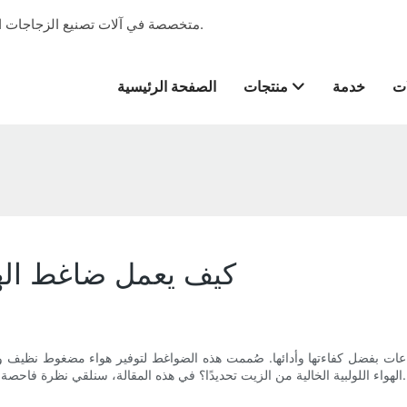
شركة Vfine Machine متخصصة في آلات تصنيع الزجاجات التي تقدم خدمة المشروع الجاهز منذ عام 2001.
ات
خدمة
منتجات
الصفحة الرئيسية
كيف يعمل ضاغط الهو
ناعات بفضل كفاءتها وأدائها. صُممت هذه الضواغط لتوفير هواء مضغوط نظيف
الهواء اللولبية الخالية من الزيت تحديدًا؟ في هذه المقالة، سنلقي نظرة فاحصة على الأجزاء الداخلية لهذه الآلات المبتكرة لفهم آلية عملها بشكل أفضل.