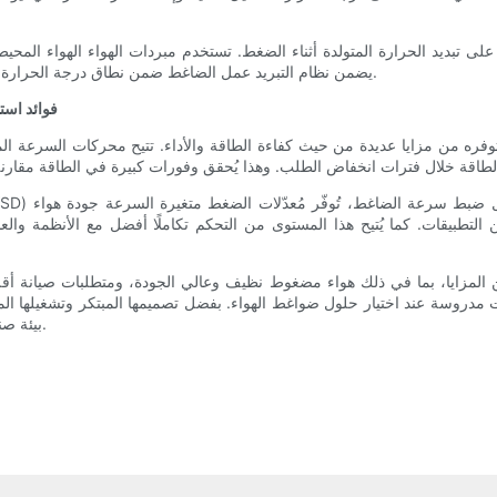
لى تبديد الحرارة المتولدة أثناء الضغط. تستخدم مبردات الهواء الهواء المحيط
يضمن نظام التبريد عمل الضاغط ضمن نطاق درجة الحرارة الموصى به، مما يمنع ارتفاع درجة حرارته ويضمن موثوقية طويلة الأمد.
فوائد است
لتطبيقات. كما يُتيح هذا المستوى من التحكم تكاملًا أفضل مع الأنظمة والعمل
من المزايا، بما في ذلك هواء مضغوط نظيف وعالي الجودة، ومتطلبات صيانة أ
 مدروسة عند اختيار حلول ضواغط الهواء. بفضل تصميمها المبتكر وتشغيلها الموثو
بيئة صناعية، حيث تُوفر الهواء المضغوط اللازم لمجموعة واسعة من التطبيقات.