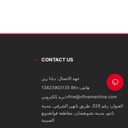
CONTACT US
جهة الاتصال: ديانا رين
هاتف:
+86 13823903135
vfine@vfinemachine.com
بريد إلكتروني:
العنوان: رقم 529، طريق نانهي الشرقي، مدينة
نانتو، مدينة تشونغشان، مقاطعة قوانغدونغ
الصينية