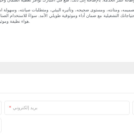
ميمه، ومتانته، ومستوى ضجيجه، وتأثيره البيئي، ومتطلبات صيانته، وسهولة استخ
حتياجاتك التشغيلية مع ضمان أداء وموثوقية طويلي الأمد. سواءً للاستخدام الص
هواء نظيفة وموثوقة لمجموعة واسعة من التطبيقات، مما يجعله استثمارًا قيّمًا لأي عملية.
بريد إلكتروني