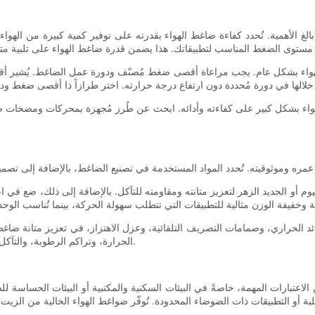
 بالغ الأهمية. تُحدد كفاءة ضاغط الهواء بقدرته على توفير كمية كبيرة من الهوا
ضاغط الهواء بشكل عام. يجب مراعاة أقصى ضغط مُصنّف ودورة عمل الضاغط. يُشي
ء بشكل كبير على كفاءته وأدائه. ابحث عن طُرز مُجهزة بمحركات ومضخات صناعي
منيوم أو الحديد الزهر لتعزيز متانته ومقاومته للتآكل. بالإضافة إلى ذلك، ضع 
ئد الحراري، وصمامات التصريف التلقائية، وعزل الاهتزاز، في تعزيز متانة ضاغط
الحرارة، وتراكم الرطوبة، والتآكل الميكانيكي، مما يُطيل عمر الضاغط ويُقلل من خطر الأعطال التشغيلية.
 الاعتبارات المهمة، خاصةً في البيئات السكنية والمكتبية أو البيئات الحساسة ل