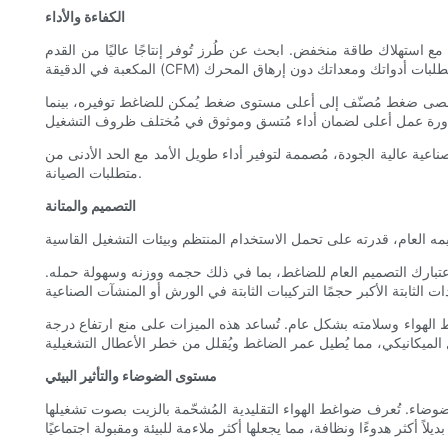
الكفاءة والأداء
ء مع استهلاك طاقة منخفض. ابحث عن طُرز تُوفر إنتاجًا عاليًا من القدم
ر أقصى ضغط مُصنّف إلى أعلى مستوى ضغط يُمكن للضاغط توفيره، بينما
ة عالية الجودة، مُصممة لتوفير أداء طويل الأمد مع الحد الأدنى من
متطلبات الصيانة.
التصميم والمتانة
في اعتبارك التصميم العام للضاغط، بما في ذلك حجمه ووزنه وسهولة حمله.
 الهواء وسلامته بشكل عام. تُساعد هذه الميزات على منع ارتفاع درجة
مستوى الضوضاء والتأثير البيئي
لضوضاء. تُعرف ضواغط الهواء التقليدية المُشحّمة بالزيت بصوت تشغيلها