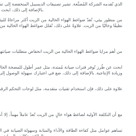
بالإضافة إلى ذلك، ابحث عن الطُرز المُزوَّدة بميزات مُخفِّضة للضوضاء، مثل الخزائن العازلة، والأقدام المطاطية، ومكونات مُنخفضة الاهتزاز، وذلك لتخفيف الضوضاء بشكلٍ أكبر.
من منظور بيئي، تُعدّ ضواغط الهواء الخالية من الزيت أكثر مراعاةً لل
نظيفًا وخاليًا من الزيت. علاوةً على ذلك، تُقلل ضواغط الهواء الخالية 
من أهم مزايا ضواغط الهواء الخالية من الزيت انخفاض متطلبات صيانتها
ابحث عن طُرز تُوفر فترات صيانة مُمتدة، مثل عمر أطول للمضخة الخال
وزيادة الإنتاجية. بالإضافة إلى ذلك، ضع في اعتبارك سهولة الوصول إلى
علاوة على ذلك، فإن استخدام تقنيات متقدمة، مثل لوحات التحكم الرقمية
مع أن التكلفة الأولية لضاغط هواء خالٍ من الزيت تُعدّ عاملاً مهماً، إل
تساهم عوامل مثل كفاءة الطاقة والأداء والمتانة وسهولة الصيانة في ا
الطاقة وتكاليف الصيانة وإطالة عمر الخدمة. بالإضافة إلى ذلك، ضع في اعتبارك توافر تغطية الضمان وخيارات التمويل وخدمات ما بعد البيع لتعزيز قيمة ضاغط الهواء بشكل أكبر.