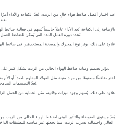
عند اختيار أفضل ضاغط هواء خالٍ من الزيت، تُعدّ الكفاءة والأداء أمرًا
المكعبة في الدقيقة (CFM) عند مستوى الضغط المناسب لتطبيقاتك. هذا يضمن قدرة ضاغط الهواء على تلبية متطلبات أدواتك ومعداتك دون إرهاق المحرك.
بالإضافة إلى الكفاءة، يُعد الأداء عاملاً حاسماً يُسهم في فعالية 
تُحدد دورة العمل المدة التي يُمكن للضاغط العمل خلالها في دورة مُحددة دون ارتفاع درجة حرارته. اختر طرازاً ذا أقصى ضغط ودورة عمل أعلى لضمان أداء مُتسق وموثوق في مُختلف ظروف التشغيل.
علاوة على ذلك، يؤثر نوع المحرك والمضخة المستخدمَين في ضاغط الهوا
يؤثر تصميم ومتانة ضاغط الهواء الخالي من الزيت بشكل كبير على عمره وموثوقيته. تُحدد المواد المستخدمة في تصنيع الضاغط، بالإضافة إلى تصميمه العام، قدرته على تحمل الاستخدام المنتظم وبيئات التشغيل القاسية.
اختر ضاغطًا مصنوعًا من مواد متينة مثل الفولاذ المقاوم للصدأ أو الألو
تُعدّ التصميمات المدمجة وخفيفة الوزن مثالية للتطبيقات التي تتطلب سهولة الحركة، بينما تُناسب الوحدات الثابتة الأكبر حجمًا التركيبات الثابتة في الورش أو المنشآت الصناعية.
علاوة على ذلك، يُسهم وجود ميزات وقائية، مثل الحماية من الحمل الزا
يُعدّ مستوى الضوضاء والتأثير البيئي لضاغط الهواء الخالي من الزيت من
العالي واحتمالية تسرب الزيت، مما يجعلها غير مناسبة للتطبيقات الداخلية أو التطبيقات ذات الضوضاء المحدودة. تُوفّر ضواغط الهواء الخالية من الزيت بديلاً أكثر هدوءًا ونظافة، مما يجعلها أكثر ملاءمة للبيئة ومقبولة اجتماعيًا.