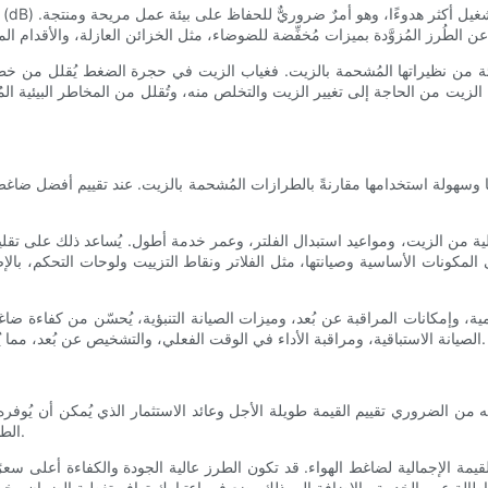
بيئة من نظيراتها المُشحمة بالزيت. فغياب الزيت في حجرة الضغط يُقلل من خطر 
من الزيت من الحاجة إلى تغيير الزيت والتخلص منه، وتُقلل من المخاطر البيئية ال
 وسهولة استخدامها مقارنةً بالطرازات المُشحمة بالزيت. عند تقييم أفضل ضاغ
ية من الزيت، ومواعيد استبدال الفلتر، وعمر خدمة أطول. يُساعد ذلك على تق
 المكونات الأساسية وصيانتها، مثل الفلاتر ونقاط التزييت ولوحات التحكم، بال
، وإمكانات المراقبة عن بُعد، وميزات الصيانة التنبؤية، يُحسّن من كفاءة ضاغ
الصيانة الاستباقية، ومراقبة الأداء في الوقت الفعلي، والتشخيص عن بُعد، مما يُقلل في النهاية من خطر الأعطال غير المتوقعة، ويُحسّن كفاءة الضاغط.
ا أنه من الضروري تقييم القيمة طويلة الأجل وعائد الاستثمار الذي يُمكن أن يُوفر
الطاقة والصيانة ووقت التوقف المُحتمل، بالإضافة إلى سعر الشراء المُقدّم.
لقيمة الإجمالية لضاغط الهواء. قد تكون الطرز عالية الجودة والكفاءة أعلى سع