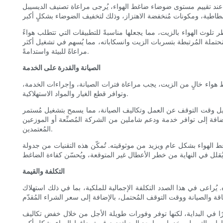
عند تقييم مستوى ضوضاء ضاغط الهواء، يُرجى مراعاة تصنيف الديسيبل (dB) الذي تُقدمه الشركة المُصنِّعة. تشير تصنيفات الديسيبل المنخفضة إلى تشغيل أكثر هدوءًا، وهو أمرٌ ضروريٌّ للحفاظ على بيئة عمل مريحة ومنتجة.
تلوث الهواء بالزيت، مما يجعلها مناسبةً للتطبيقات التي تتطلب هواءً
مُحتملة المُرتبطة بتسربات الزيت وانسكاباته، مما يُسهم في تشغيل أكثر
مراعاةً للبيئة واستدامةً.
الصيانة والقدرة على الخدمة
ط هواء خالٍ من الزيت، يجب مراعاة فترات الصيانة، وإجراءات الخدمة،
وتوافر قطع الغيار والمواد الاستهلاكية.
ليل وقت التوقف عن العمل وتكاليف الصيانة، مما يسمح بتشغيل مُستمر
إضافة إلى توافر خدمة ودعم شاملين من الشركة المُصنِّعة أو الموزعين
المُعتمدين.
ط الهواء بشكل عام ويزيد من موثوقيته. تُمكّن هذه التقنيات من جدولة
التكلفة والقيمة
ه. يُراعى في هذا الصدد التكلفة الإجمالية للملكية، بما في ذلك استهلاك
رًا في البداية، لكنها توفر وفورات طويلة الأجل من خلال خفض تكاليف