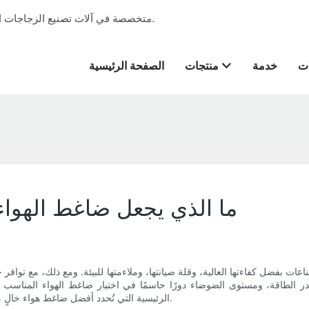
شركة Vfine Machine متخصصة في آلات تصنيع الزجاجات التي تقدم خدمة المشروع الجاهز منذ عام 2001.
ات
خدمة
منتجات
الصفحة الرئيسية
ما الذي يجعل ضاغط الهواء
عات بفضل كفاءتها العالية، وقلة صيانتها، وملاءمتها للبيئة. ومع ذلك، مع تو
لطاقة، ومستوى الضوضاء دورًا حاسمًا في اختيار ضاغط الهواء المناسب لا
الرئيسية التي تُحدد أفضل ضاغط هواء خالٍ من الزيت، مما يساعدك على اتخاذ قرارٍ واعٍ سواءً كان تجاريًا أو شخصيًا.