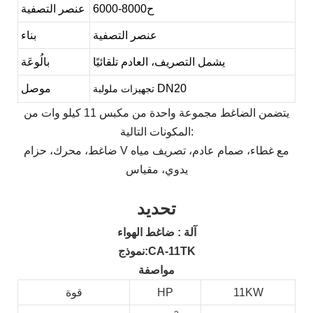
ح
8000
6000-
عنصر التصفية
عنصر التصفية
بناء
يشمل التصريف، العادم تلقائيًا
بالُوعَة
DN20
موصل
تجهيزات ملولبة
يتضمن الضاغط مجموعة واحدة من مكبس 11 كيلو وات من
المكونات التالية:
ضاغط، محرك، حزام V مع غطاء، صمام عادم، تصريف مياه
يدوي، مقياس
تحديد
آلة
: ضاغط الهواء
:CA-11TK
نموذج
مواصفة
11KW
HP
قوة