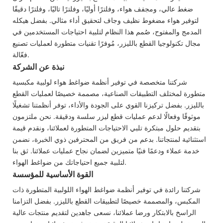
ضغط عالي، ومجفف هواء، وفلترًا أوليًا، وفلترًا تاليًا، وفلترًا دقيقًا
لتوفير هواء مضغوط نظيف وجاف لتحقيق أداء مثالي. بفضل هيكله
المدمج والمفتوح، صُمم هذا النظام لتلبية احتياجات المستخدمين في
مجال تكنولوجيا القطع بالليزر، مُوفرًا تقنيات متطورة لعمليات تصنيع
فعّالة.
نبذة عن الشركة
شركتنا متخصصة في توفير أنظمة ضواغط هواء لولبية مكبسية
متطورة لمختلف التطبيقات الصناعية، مصممة خصيصًا لعمليات القطع
بالليزر. بفضل تركيزنا القوي على الجودة والأداء، توفر أنظمتنا تشغيلًا
موثوقًا وفعالًا لدعم عمليات قطع ليزر سلسة ودقيقة. نحن ملتزمون
بتقديم حلول مبتكرة تلبي الاحتياجات المتطورة لعملائنا، ونقدم قيمة
استثنائية لمنتجاتنا. بدعم من فريق من المحترفين ذوي الخبرة، نضمن
خدمة عملاء ودعمًا فنيًا متميزين لضمان نجاح عمليات عملائنا. ثق بنا
لتلبية جميع احتياجاتك من ضواغط الهواء.
القوة الأساسية للمؤسسة
شركتنا رائدة في توفير أنظمة ضواغط الهواء اللولبية المتطورة ذات
المكبس، والمصممة خصيصًا لتطبيقات القطع بالليزر. بفضل التزامنا
الراسخ بالابتكار ورضا عملائنا، نسعى جاهدين لتقديم منتجات عالية