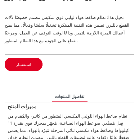
تخيل هذا: نظام ضاغط هواء لولبي قوي بمكبس مصمم خصيصًا لآلات
القطع بالليزر. تضمن هذه التقنية المبتكرة تشغيلًا سلسًا وفعالًا، مما يمنح
أعمالك الميزة اللازمة للتميز. وداعًا لوقت التوقف عن العمل، ومرحبًا
بقطع عالي الجودة مع هذا النظام المتطور.
استفسار
تفاصيل المنتجات
مميزات المنتج
نظام ضاغط الهواء اللولبي المكبسي المتطور من كاتير، والمُقدم من
قِبل مُصنّعي ضواغط الهواء الصناعية، مُجهّز بمحرك قوي بقدرة 11
كيلوواط وضاغط هواء مكبسي ثنائي المرحلة مُبرّد بالهواء، مما يضمن
ضغطًا عاليًا وكفاءة عالية لتطبيقات القطع بالليزر. يتضمن النظام خزان