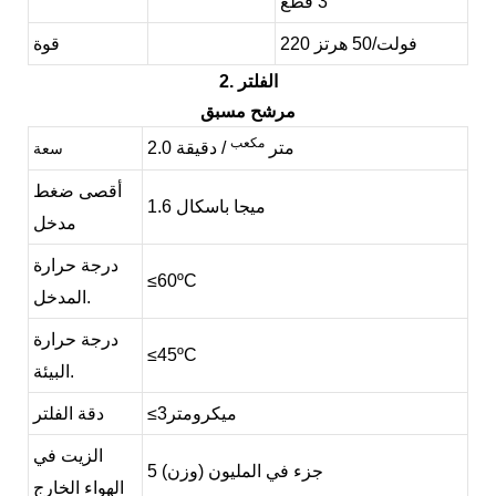
3 قطع
0 فولت/50 هرتز
22
قوة
2. الفلتر
مرشح مسبق
مكعب
2.0 متر
/ دقيقة
سعة
أقصى ضغط
1.6 ميجا باسكال
مدخل
درجة حرارة
≤60ºC
المدخل.
درجة حرارة
≤45ºC
البيئة.
ميكرومتر
≤3
دقة الفلتر
الزيت في
5 جزء في المليون (وزن)
الهواء الخارج