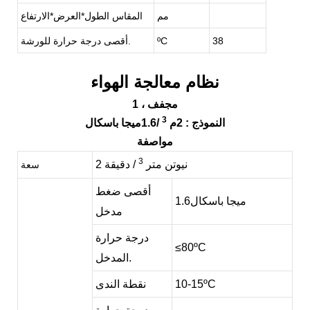
مم
المقاس الطول*العرض*الارتفاع
38
ºC
أقصى درجة حرارة للورشة.
نظام معالجة الهواء
، مجفف
1
3
النموذج
: 2م
/1.6ميجا باسكال
مواصفة
3
2 نيوتن متر
/ دقيقة
سعة
أقصى ضغط
ميجا باسكال
1.6
مدخل
درجة حرارة
≤
80
ºC
المدخل.
ºC
0-15
1
نقطة الندى