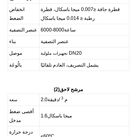
قطرة جافة
≤0.007 ميجا باسكال،
قطرة
انخفاض
رطبة
≤ 0.014 ميجا باسكال
الضغط
ساعة
8000
6000-
عنصر التصفية
عنصر التصفية
بناء
DN20
موصل
تجهيزات ملولبة
يشمل التصريف، العادم تلقائيًا
بالُوعَة
(2)مرشح لاحق
3
م
/دقيقة
2.0
سعة
أقصى ضغط
ميجا باسكال
1.6
مدخل
درجة حرارة
≤60ºC