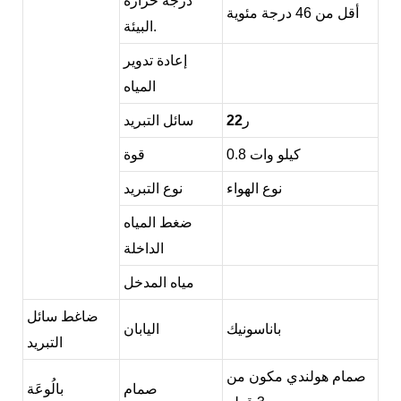
درجة حرارة
أقل من 46 درجة مئوية
البيئة.
إعادة تدوير
المياه
ر
22
سائل التبريد
0.8 كيلو وات
قوة
نوع الهواء
نوع التبريد
ضغط المياه
الداخلة
مياه المدخل
ضاغط سائل
باناسونيك
اليابان
التبريد
صمام هولندي مكون من
صمام
بالُوعَة