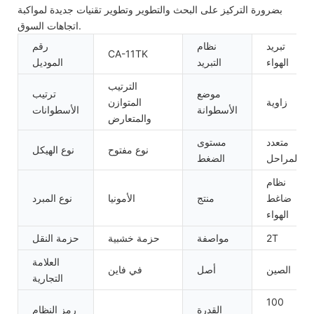
بضرورة التركيز على البحث والتطوير وتطوير تقنيات جديدة لمواكبة
اتجاهات السوق.
تبريد
نظام
رقم
CA-11TK
الهواء
التبريد
الموديل
الترتيب
موضع
ترتيب
زاوية
المتوازن
الأسطوانة
الأسطوانات
والمتعارض
متعدد
مستوى
نوع مفتوح
نوع الهيكل
المراحل
الضغط
نظام
ضاغط
منتج
الأمونيا
نوع المبرد
الهواء
2T
مواصفة
حزمة خشبية
حزمة النقل
العلامة
الصين
أصل
في فاين
التجارية
100
القدرة
رمز النظام