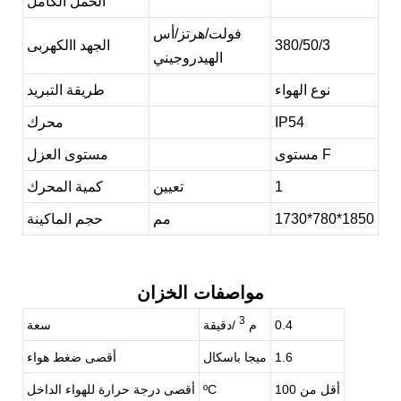
الحمل الكامل
فولت/هرتز/أس
380/50/3
الجهد االكهربى
الهيدروجيني
نوع الهواء
طريقة التبريد
IP54
محرك
مستوى F
مستوى العزل
1
تعيين
كمية المحرك
1730*780*1850
مم
حجم الماكينة
مواصفات الخزان
3
0.4
م
/دقيقة
سعة
1.6
ميجا باسكال
أقصى ضغط هواء
أقل من 100
ºC
أقصى درجة حرارة للهواء الداخل