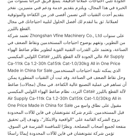
الجودة تلبي احتياجات عملائنا الدقيقة. يتمتع فريق خبرائنا بسنوات من
الخبرة في هذا المجال، ويلتزم بتقديم خدمة ودعم فني متميزين. نفخر
بتقديم أحدث التقنيات التي تضمن أقصى قدر من الكفاءة والموثوقية
لعملائنا. ثق بنا لنقدم لك أفضل الحلول لتلبية احتياجاتك في مجال
القطع بالليزر.
تعتمد شركة Zhongshan Vfine Machinery Co., Ltd على سنوات
من التطوير، وتفهم بوضوح احتياجات المستخدمين ونقاط الضعف في
الصناعة، وتعتمد على القدرات التقنية القوية لتطوير نظام ضاغط الهواء
اللولبي المكبسي Catair عالي الجودة لآلة القطع بالليزر Air Supply
Ca-11tk Ca 1.2-30h Ca15tk Cat-1.0/30kg All in One Price
Made in China for Sale الذي يمكنه تلبية احتياجات المستخدمين
وحل نقاط الضعف في الصناعة. وقد ثبت أن التقنيات المتطورة يمكن
أن تساهم في عملية التصنيع عالية الكفاءة. في مجال (مجالات) ضاغط
التردد، نظام ضاغط الهواء اللولبي المكبسي Catair لآلة القطع بالليزر
Air Supply Ca-11tk Ca 1.2-30h Ca15tk Cat-1.0/30kg All in
One Price Made in China for Sale مقبول على نطاق واسع من
قبل المستخدمين. تلتزم شركة تشونغشان في فاين للآلات المحدودة
بروح الشركة القائمة على "الواقعية والابتكار"، وتهدف إلى تحقيق
منفعة لجميع أصحاب المصلحة. ونظرًا للمنافسة الشرسة في السوق،
تؤمن شركة تشونغشان في فاين للآلات المحدودة إيمانًا راسخًا