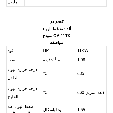
المليون
تحديد
آلة
: ضاغط الهواء
:CA-11TK
نموذج
مواصفة
11KW
HP
قوة
3
1.08
م
/دقيقة
سعة
درجة حرارة الهواء
ºC
≤
35
الداخل.
درجة حرارة الهواء
≤60 (بعد التبريد)
ºC
الخارج.
ضغط الهواء عند
1.55
ميجا باسكال