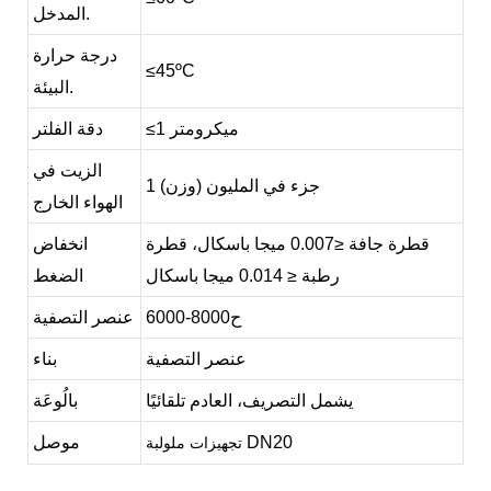
المدخل.
درجة حرارة
≤45ºC
البيئة.
≤1 ميكرومتر
دقة الفلتر
الزيت في
1 جزء في المليون (وزن)
الهواء الخارج
قطرة جافة
≤0.007 ميجا باسكال،
قطرة
انخفاض
رطبة
≤ 0.014 ميجا باسكال
الضغط
ح
8000
6000-
عنصر التصفية
عنصر التصفية
بناء
يشمل التصريف، العادم تلقائيًا
بالُوعَة
DN20
موصل
تجهيزات ملولبة