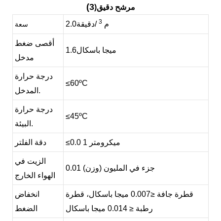
(3
)مرشح دقيق
3
م
/دقيقة
2.0
سعة
أقصى ضغط
ميجا باسكال
1.6
مدخل
درجة حرارة
≤60ºC
المدخل.
درجة حرارة
≤45ºC
البيئة.
1 ميكرومتر
0.0
≤
دقة الفلتر
الزيت في
1 جزء في المليون (وزن)
0.0
الهواء الخارج
قطرة جافة
≤0.007 ميجا باسكال،
قطرة
انخفاض
رطبة
≤ 0.014 ميجا باسكال
الضغط