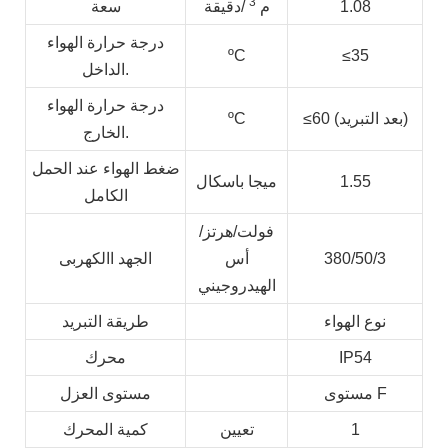
3
1.08
م
/دقيقة
سعة
درجة حرارة الهواء
ºC
≤
35
الداخل.
درجة حرارة الهواء
≤60 (بعد التبريد)
ºC
الخارج.
ضغط الهواء عند الحمل
1.55
ميجا باسكال
الكامل
فولت/هرتز/
380/50/3
أس
الجهد االكهربى
الهيدروجيني
نوع الهواء
طريقة التبريد
IP54
محرك
مستوى F
مستوى العزل
1
تعيين
كمية المحرك