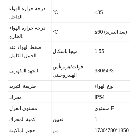
درجة حرارة الهواء
ºC
≤
35
الداخل.
درجة حرارة الهواء
≤60 (بعد التبريد)
ºC
الخارج.
ضغط الهواء عند
1.55
ميجا باسكال
الحمل الكامل
فولت/هرتز/أس
380/50/3
الجهد االكهربى
الهيدروجيني
نوع الهواء
طريقة التبريد
IP54
محرك
مستوى F
مستوى العزل
1
تعيين
كمية المحرك
1730*780*1850
مم
حجم الماكينة