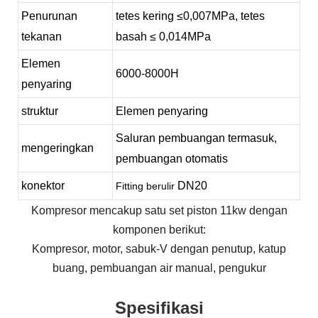
Penurunan
tetes kering
≤0,007MPa,
tetes
tekanan
basah
≤ 0,014MPa
Elemen
6000-
8000
H
penyaring
struktur
Elemen penyaring
Saluran pembuangan termasuk,
mengeringkan
pembuangan otomatis
konektor
DN20
Fitting berulir
Kompresor mencakup satu set piston 11kw dengan
komponen berikut:
Kompresor, motor, sabuk-V dengan penutup, katup
buang, pembuangan air manual, pengukur
Spesifikasi