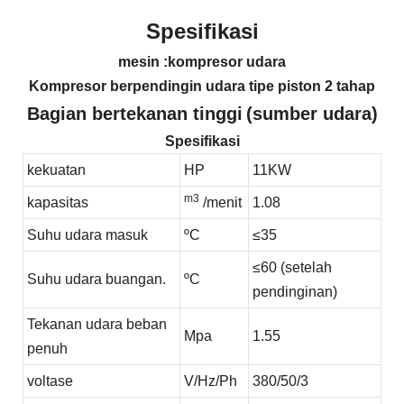
Spesifikasi
mesin
:kompresor udara
Kompresor berpendingin udara tipe piston 2 tahap
Bagian bertekanan tinggi
(sumber udara)
Spesifikasi
kekuatan
HP
11KW
m3
kapasitas
/menit
1.08
Suhu udara masuk
ºC
≤
35
≤60 (setelah
Suhu udara buangan.
ºC
pendinginan)
Tekanan udara beban
Mpa
1.55
penuh
voltase
V/Hz/Ph
380/50/3