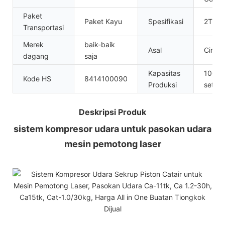
Paket
Paket Kayu
Spesifikasi
2T
Transportasi
Merek
baik-baik
Asal
Cina
dagang
saja
Kapasitas
100
Kode HS
8414100090
Produksi
set/T
Deskripsi Produk
sistem kompresor udara untuk pasokan udara
mesin pemotong laser