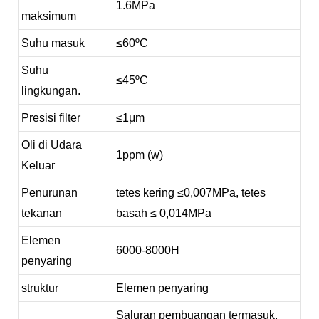
1.6
MPa
maksimum
Suhu masuk
≤60ºC
Suhu
≤45ºC
lingkungan.
Presisi filter
≤1μm
Oli di Udara
1ppm (w)
Keluar
Penurunan
tetes kering
≤0,007MPa,
tetes
tekanan
basah
≤ 0,014MPa
Elemen
6000-
8000
H
penyaring
struktur
Elemen penyaring
Saluran pembuangan termasuk,