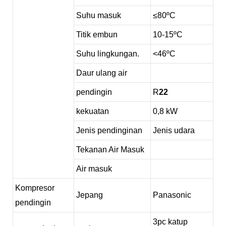
Suhu masuk
≤
80
ºC
Titik embun
1
0-15
ºC
Suhu lingkungan.
<46ºC
Daur ulang air
pendingin
R
22
kekuatan
0,8 kW
Jenis pendinginan
Jenis udara
Tekanan Air Masuk
Air masuk
Kompresor
Jepang
Panasonic
pendingin
3pc katup