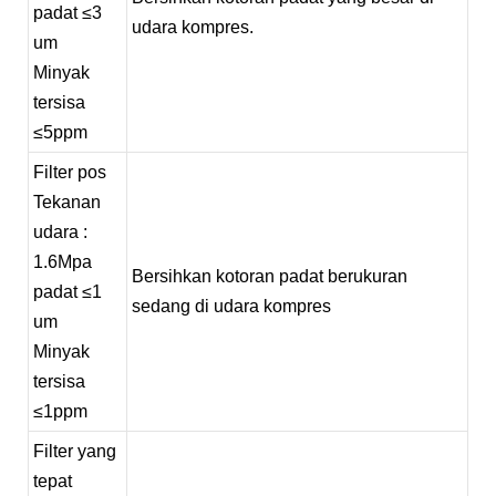
padat
≤3
udara kompres.
um
Minyak
tersisa
≤5ppm
Filter pos
Tekanan
udara
:
1.6Mpa
Bersihkan kotoran padat berukuran
padat
≤1
sedang di udara kompres
um
Minyak
tersisa
≤1ppm
Filter yang
tepat