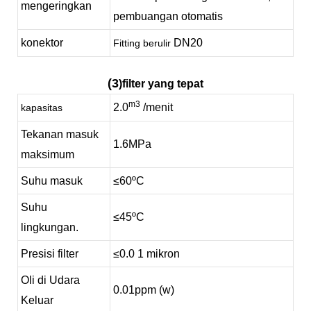
mengeringkan
pembuangan otomatis
konektor
DN20
Fitting berulir
(3
)filter yang tepat
m3
2.0
/menit
kapasitas
Tekanan masuk
1.6
MPa
maksimum
Suhu masuk
≤60ºC
Suhu
≤45ºC
lingkungan.
Presisi filter
≤
0.0
1 mikron
Oli di Udara
0.0
1ppm (w)
Keluar