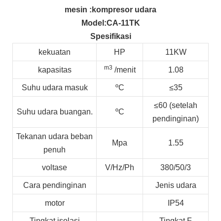
mesin
:kompresor udara
Model
:CA-11TK
Spesifikasi
kekuatan
HP
11KW
m3
kapasitas
/menit
1.08
Suhu udara masuk
ºC
≤
35
≤60 (setelah
Suhu udara buangan.
ºC
pendinginan)
Tekanan udara beban
Mpa
1.55
penuh
voltase
V/Hz/Ph
380/50/3
Cara pendinginan
Jenis udara
motor
IP54
Tingkat isolasi
Tingkat F