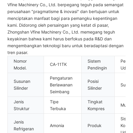
Vfine Machinery Co., Ltd. berpegang teguh pada semangat
perusahaan "pragmatisme & inovasi" dan bertujuan untuk
menciptakan manfaat bagi para pemangku kepentingan
kami. Didorong oleh persaingan yang ketat di pasar,
Zhongshan Vfine Machinery Co., Ltd. memegang teguh
keyakinan bahwa kami harus berfokus pada R&D dan
mengembangkan teknologi baru untuk beradaptasi dengan
tren pasar.
Nomor
Sistem
Pendi
CA-11TK
Model.
Pendingin
Udara
Pengaturan
Susunan
Posisi
Berlawanan
Sudut
Silinder
Silinder
Seimbang
Jenis
Tipe
Tingkat
Multit
Struktur
Terbuka
Kompres
Siste
Jenis
Amonia
Produk
Kompr
Refrigeran
Udara