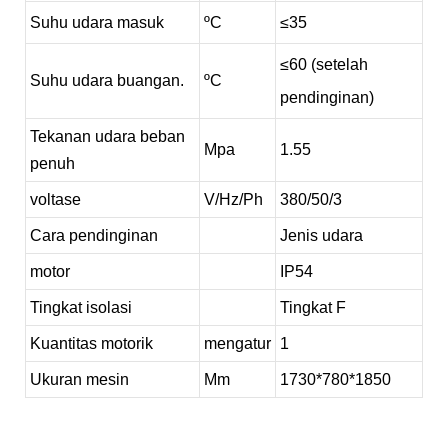
Suhu udara masuk
ºC
≤
35
≤60 (setelah
Suhu udara buangan.
ºC
pendinginan)
Tekanan udara beban
Mpa
1.55
penuh
voltase
V/Hz/Ph
380/50/3
Cara pendinginan
Jenis udara
motor
IP54
Tingkat isolasi
Tingkat F
Kuantitas motorik
mengatur
1
Ukuran mesin
Mm
1730*780*1850