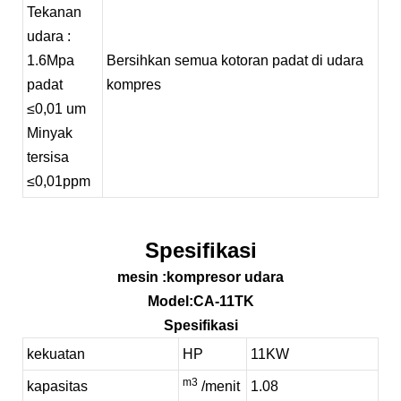
Tekanan
udara
:
1.6Mpa
Bersihkan semua kotoran padat di udara
padat
kompres
≤0,01 um
Minyak
tersisa
≤0,01ppm
Spesifikasi
mesin
:kompresor udara
Model
:CA-11TK
Spesifikasi
kekuatan
HP
11KW
m3
kapasitas
/menit
1.08