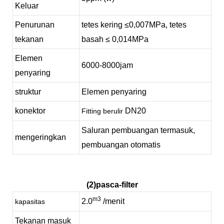
Keluar
Penurunan
tetes kering
≤0,007MPa,
tetes
tekanan
basah
≤ 0,014MPa
Elemen
6000-
8000
jam
penyaring
struktur
Elemen penyaring
konektor
DN20
Fitting berulir
Saluran pembuangan termasuk,
mengeringkan
pembuangan otomatis
(2)pasca-filter
m3
2.0
/menit
kapasitas
Tekanan masuk