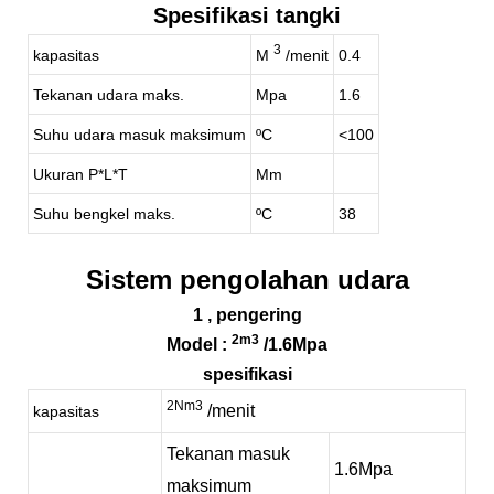
Spesifikasi tangki
3
kapasitas
M
/menit
0.4
Tekanan udara maks.
Mpa
1.6
Suhu udara masuk maksimum
ºC
<100
Ukuran P*L*T
Mm
Suhu bengkel maks.
ºC
38
Sistem pengolahan udara
1
, pengering
2m3
Model
:
/1.6Mpa
spesifikasi
2Nm3
/menit
kapasitas
Tekanan masuk
1.6
Mpa
maksimum