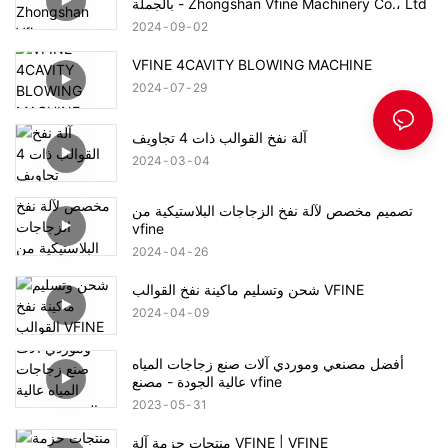
بالجملة - Zhongshan Vfine Machinery Co.، Ltd
2024
09
02
VFINE 4CAVITY BLOWING MACHINE
2024
07
29
آلة نفخ القوالب ذات 4 تجاويف
2024
03
04
تصميم مخصص لآلة نفخ الزجاجات البلاستيكية من
vfine
2024
04
26
شحن وتسليم ماكينة نفخ القوالب VFINE
2024
04
09
أفضل مصنعي وموردي آلات صنع زجاجات المياه
عالية الجودة - مصنع vfine
2023
05
31
منتجات حزمة آلة VFINE | VFINE