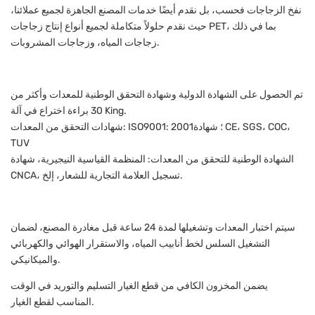
نفخ الزجاجات فحسب، بل نقدم أيضًا خدمات المصنع الجاهزة لجميع عملائنا،
حيث نقدم حلولاً متكاملة لجميع أنواع إنتاج زجاجات PET، بما في ذلك
زجاجات المياه، وزجاجات المشروبات.
تم الحصول على الشهادة الدولية وشهادة التحقق الوطنية للمعدات وأكثر من
30 براءة اختراع في آلة King.
شهادات التحقق من المعدات: ISO9001: 2001؛ شهادة CE، SGS، COC،
TUV
الشهادة الوطنية للتحقق من المعدات: المنظمة القياسية النيجيرية، شهادة
CNCA، تسجيل العلامة التجارية للشعار، إلخ.
سيتم اختبار المعدات وتشغيلها لمدة 24 ساعة قبل مغادرة المصنع، لضمان
التشغيل السلس لخط أنابيب المياه، والاستقرار الهوائي والكهربائي
والميكانيكي.
يضمن المخزون الكافي من قطع الغيار التسليم والتوريد في الوقت
المناسب لقطع الغيار.