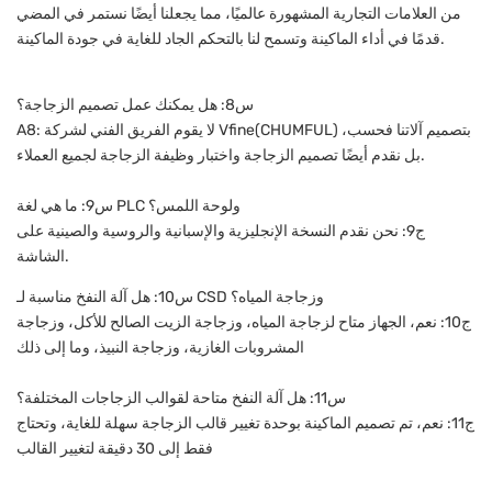
من العلامات التجارية المشهورة عالميًا، مما يجعلنا أيضًا نستمر في المضي
قدمًا في أداء الماكينة وتسمح لنا بالتحكم الجاد للغاية في جودة الماكينة.
س8: هل يمكنك عمل تصميم الزجاجة؟
A8: لا يقوم الفريق الفني لشركة Vfine(CHUMFUL) بتصميم آلاتنا فحسب،
بل نقدم أيضًا تصميم الزجاجة واختبار وظيفة الزجاجة لجميع العملاء.
س9: ما هي لغة PLC ولوحة اللمس؟
ج9: نحن نقدم النسخة الإنجليزية والإسبانية والروسية والصينية على
الشاشة.
س10: هل آلة النفخ مناسبة لـ CSD وزجاجة المياه؟
ج10: نعم، الجهاز متاح لزجاجة المياه، وزجاجة الزيت الصالح للأكل، وزجاجة
المشروبات الغازية، وزجاجة النبيذ، وما إلى ذلك
س11: هل آلة النفخ متاحة لقوالب الزجاجات المختلفة؟
ج11: نعم، تم تصميم الماكينة بوحدة تغيير قالب الزجاجة سهلة للغاية، وتحتاج
فقط إلى 30 دقيقة لتغيير القالب