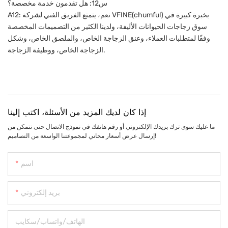
س12: هل تقدمون خدمة مخصصة؟
A12: نعم، يتمتع الفريق الفني لشركة VFINE(chumful) بخبرة كبيرة في
سوق زجاجات الحيوانات الأليفة، ولدينا الكثير من التصميمات المخصصة
وفقًا لمتطلبات العملاء، وعنق الزجاجة الخاص، والملصق الخاص، وشكل
الزجاجة الخاص، ووظيفة الزجاجة.
إذا كان لديك المزيد من الأسئلة، اكتب إلينا
ما عليك سوى ترك بريدك الإلكتروني أو رقم هاتفك في نموذج الاتصال حتى نتمكن من
إرسال عرض أسعار مجاني لمجموعتنا الواسعة من التصاميم!
اسم
بريد إلكتروني
الهاتف/واتساب/سكايب