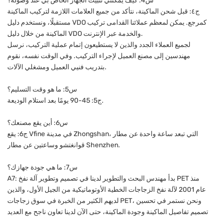
س4: كيف يمكنني تثبيت الجهاز الخاص بي عند وصوله؟
ج٤: قبل شحن الماكينة، نتأكد من جميع العلامات اللازمة لتركيب الماكينة
مستقبلًا، ونستخدم دليل VDO كمرجع. يمكن لمعظم عملائنا القدامى تركيب
الماكينة من خلال دليل VDO والخدمة عبر الإنترنت.
لجميع العملاء الجدد والذين لا يستطيعون إتمام عملية التركيب، نرسل
مهندسين إلى مصنع العميل لإجراء التركيب. وفي الوقت نفسه، نقوم
بتدريب فنيي العميل ومشغلي الآلات.
س5: ما هو وقت التسليم؟
ج5: 45-90 يومًا بعد استلام الوديعة.
س6: أين يقع مصنعك؟
ج6: يقع Vfine في مدينة Zhongshan، التي تبعد ساعة واحدة عن مطار
قوانغتشو وساعتين عن مطار Shenzhen.
س7: ما هي جودة جهازك؟
A7: بدأ مهندس البحث والتطوير لدينا في تصميم وتطوير آلة نفخ PET منذ
عام 2001 لآلة نفخ الزجاجات الخطية الأوتوماتيكية من الجيل الأول، والذين
لديهم الكثير من الخبرة في سوق زجاجات PET، ونحن نستمر في تحسين
تصميم تفاصيل الماكينة وجودة الماكينة، حتى الآن لدينا تعاون ناجح مع العديد