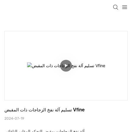
تسليم آلة نفخ الزجاجات ذات المقبض Vfine
2024-07-19
آلة نفخ الزجاجات بمقبض التحكم المؤازر التلقائي