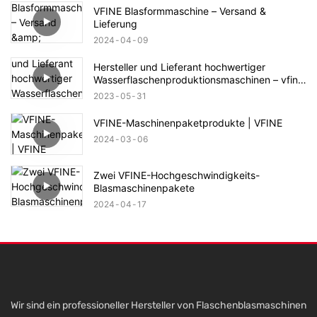
VFINE Blasformmaschine – Versand &
Lieferung
2024
04
09
Hersteller und Lieferant hochwertiger
Wasserflaschenproduktionsmaschinen – vfine
Factory
2023
05
31
VFINE-Maschinenpaketprodukte | VFINE
2024
03
06
Zwei VFINE-Hochgeschwindigkeits-
Blasmaschinenpakete
2024
04
17
Wir sind ein professioneller Hersteller von Flaschenblasmaschinen