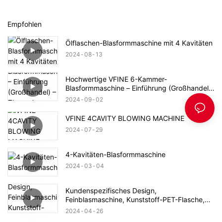
Empfohlen
Ölflaschen-Blasformmaschine mit 4 Kavitäten
2024
08
13
Hochwertige VFINE 6-Kammer-
Blasformmaschine – Einführung (Großhandel)
– Zhongshan Vfine Machinery Co., Ltd.
2024
09
02
VFINE 4CAVITY BLOWING MACHINE
2024
07
29
4-Kavitäten-Blasformmaschine
2024
03
04
Kundenspezifisches Design,
Feinblasmaschine, Kunststoff-PET-Flasche,
zeigt
2024
04
26