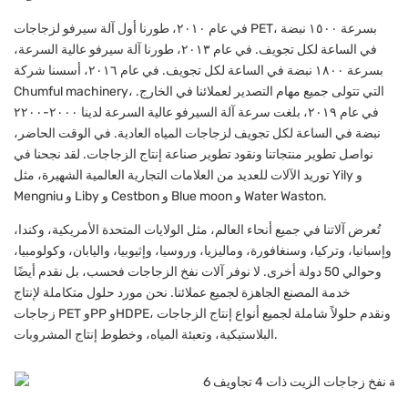
في عام ٢٠١٠، طورنا أول آلة سيرفو لزجاجات PET، بسرعة ١٥٠٠ نبضة
في الساعة لكل تجويف. في عام ٢٠١٣، طورنا آلة سيرفو عالية السرعة،
بسرعة ١٨٠٠ نبضة في الساعة لكل تجويف. في عام ٢٠١٦، أسسنا شركة
Chumful machinery، التي تتولى جميع مهام التصدير لعملائنا في الخارج.
في عام ٢٠١٩، بلغت سرعة آلة السيرفو عالية السرعة لدينا ٢٠٠٠-٢٢٠٠
نبضة في الساعة لكل تجويف لزجاجات المياه العادية. في الوقت الحاضر،
نواصل تطوير منتجاتنا ونقود تطوير صناعة إنتاج الزجاجات. لقد نجحنا في
توريد الآلات للعديد من العلامات التجارية العالمية الشهيرة، مثل Yily و
Mengniu و Liby و Cestbon و Blue moon و Water Waston.
تُعرض آلاتنا في جميع أنحاء العالم، مثل الولايات المتحدة الأمريكية، وكندا،
وإسبانيا، وتركيا، وسنغافورة، وماليزيا، وروسيا، وإثيوبيا، واليابان، وكولومبيا،
وحوالي 50 دولة أخرى. لا نوفر آلات نفخ الزجاجات فحسب، بل نقدم أيضًا
خدمة المصنع الجاهزة لجميع عملائنا. نحن مورد حلول متكاملة لإنتاج
زجاجات PET وPP وHDPE، ونقدم حلولاً شاملة لجميع أنواع إنتاج الزجاجات
البلاستيكية، وتعبئة المياه، وخطوط إنتاج المشروبات.