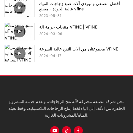
أفضل مصنعي وموردي آلات صنع زجاجات المياه
عالية الجودة - مصنع vfine
2023
05
31
منتجات حزمة آلة VFINE | VFINE
2024
03
06
مجموعتان من آلات النفخ عالية السرعة VFINE
2024
04
17
نحن شركة مصنعة محترفة لآلة نفخ الزجاجات، ونقدم خدمة المشروع
الجاهزة من الألف إلى الياء لخط إنتاج الزجاجات البلاستيكية، وخط تعبئة
المياه/المشروبات الغازية.