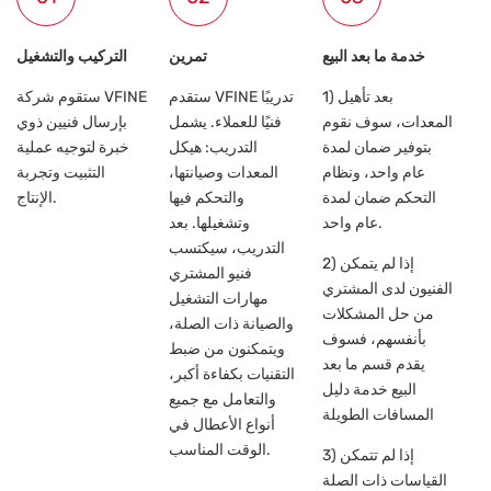
خدمة ما بعد البيع
تمرين
التركيب والتشغيل
1) بعد تأهيل
ستقدم VFINE تدريبًا
ستقوم شركة VFINE
المعدات، سوف نقوم
فنيًا للعملاء. يشمل
بإرسال فنيين ذوي
بتوفير ضمان لمدة
التدريب: هيكل
خبرة لتوجيه عملية
عام واحد، ونظام
المعدات وصيانتها،
التثبيت وتجربة
التحكم ضمان لمدة
والتحكم فيها
الإنتاج.
عام واحد.
وتشغيلها. بعد
التدريب، سيكتسب
2) إذا لم يتمكن
فنيو المشتري
الفنيون لدى المشتري
مهارات التشغيل
من حل المشكلات
والصيانة ذات الصلة،
بأنفسهم، فسوف
ويتمكنون من ضبط
يقدم قسم ما بعد
التقنيات بكفاءة أكبر،
البيع خدمة دليل
والتعامل مع جميع
المسافات الطويلة
أنواع الأعطال في
الوقت المناسب.
3) إذا لم تتمكن
القياسات ذات الصلة