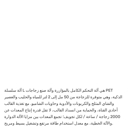
آلة سلسلة L هي آلة التحكم الكامل بالمؤازرة وآلة صنع زجاجات PET
الذكية، وهي متوفرة للزجاجة من 50 مل إلى 2 لتر للمياه والحليب والعصير
والشاي المثلج والكربونات والأدوية وحاويات الشامبو. مع تغذية القالب
أحادي القناة، والحماية من انسداد القالب، لا تقل قدرة إنتاج المعدات عن
2000 زجاجة / ساعة / لكل تجويف؛ تجمع المعدات بين مزايا الآلة الدوارة
والآلة الخطية، مع معدل استخدام طاقة مرتفع وتشغيل بسيط ومريح.