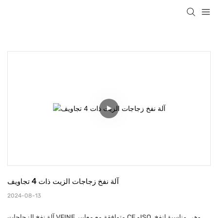
آلة نفخ زجاجات الزيت ذات 4 تجاويف
2024-08-13
آلة نفخ الزجاجات VFINE متوافقة مع معايير CE وISO. وهي مناسبة لنفخ