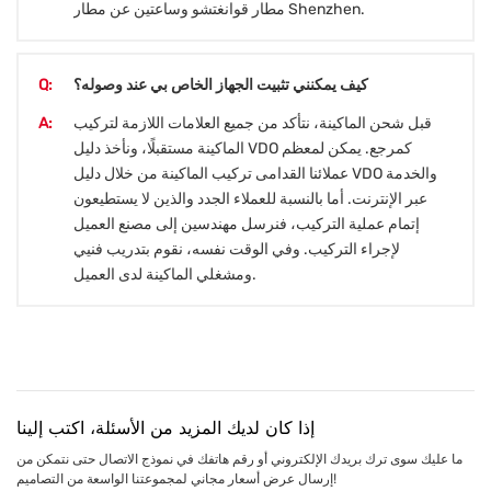
مطار قوانغتشو وساعتين عن مطار Shenzhen.
كيف يمكنني تثبيت الجهاز الخاص بي عند وصوله؟
Q:
قبل شحن الماكينة، نتأكد من جميع العلامات اللازمة لتركيب
A:
الماكينة مستقبلًا، ونأخذ دليل VDO كمرجع. يمكن لمعظم
عملائنا القدامى تركيب الماكينة من خلال دليل VDO والخدمة
عبر الإنترنت. أما بالنسبة للعملاء الجدد والذين لا يستطيعون
إتمام عملية التركيب، فنرسل مهندسين إلى مصنع العميل
لإجراء التركيب. وفي الوقت نفسه، نقوم بتدريب فنيي
ومشغلي الماكينة لدى العميل.
إذا كان لديك المزيد من الأسئلة، اكتب إلينا
ما عليك سوى ترك بريدك الإلكتروني أو رقم هاتفك في نموذج الاتصال حتى نتمكن من
إرسال عرض أسعار مجاني لمجموعتنا الواسعة من التصاميم!