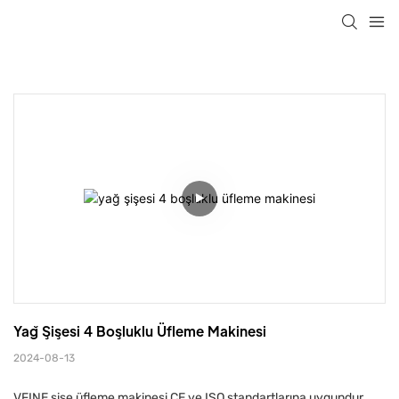
Yağ Şişesi 4 Boşluklu Üfleme Makinesi
2024-08-13
VFINE şişe üfleme makinesi CE ve ISO standartlarına uygundur.