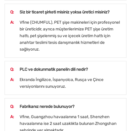
Q:
Siz bir ticaret şirketi misiniz yoksa üretici misiniz?
A:
Vfine (CHUMFUL), PET şişe makineleri için profesyonel
bir üreticidir, ayrıca müşterilerimize PET şişe üretim
hattı, pet şişelenmiş su ve içecek üretim hattı için
anahtar teslimi tesis danışmanlık hizmetleri de
sağlıyoruz.
Q:
PLC ve dokunmatik panelin dili nedir?
A:
Ekranda İngilizce, İspanyolca, Rusça ve Çince
versiyonlarını sunuyoruz.
Q:
Fabrikanız nerede bulunuyor?
A:
Vfine, Guangzhou havaalanına 1 saat, Shenzhen
havaalanına ise 2 saat uzaklıkta bulunan Zhongshan
şehrinde yer almaktadır.