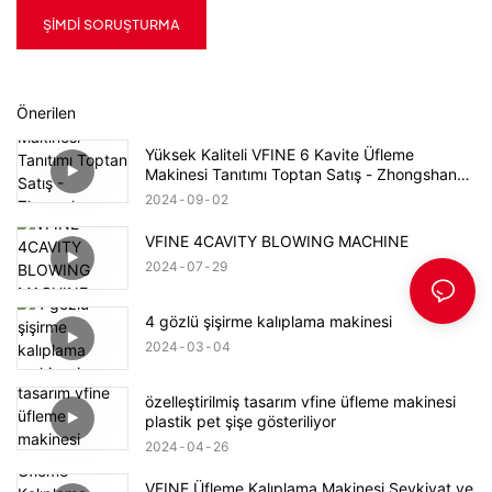
ŞIMDI SORUŞTURMA
Önerilen
Yüksek Kaliteli VFINE 6 Kavite Üfleme
Makinesi Tanıtımı Toptan Satış - Zhongshan
Vfine Machinery Co., Ltd
2024
09
02
VFINE 4CAVITY BLOWING MACHINE
2024
07
29
4 gözlü şişirme kalıplama makinesi
2024
03
04
özelleştirilmiş tasarım vfine üfleme makinesi
plastik pet şişe gösteriliyor
2024
04
26
VFINE Üfleme Kalıplama Makinesi Sevkiyat ve