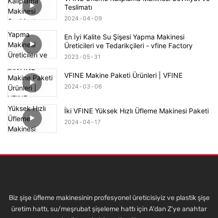
Teslimatı
2024
04
09
En İyi Kalite Su Şişesi Yapma Makinesi
Üreticileri ve Tedarikçileri - vfine Factory
2023
05
31
VFINE Makine Paketi Ürünleri | VFINE
2024
03
06
İki VFINE Yüksek Hızlı Üfleme Makinesi Paketi
2024
04
17
Biz şişe üfleme makinesinin profesyonel üreticisiyiz ve plastik şişe
üretim hattı, su/meşrubat şişeleme hattı için A'dan Z'ye anahtar