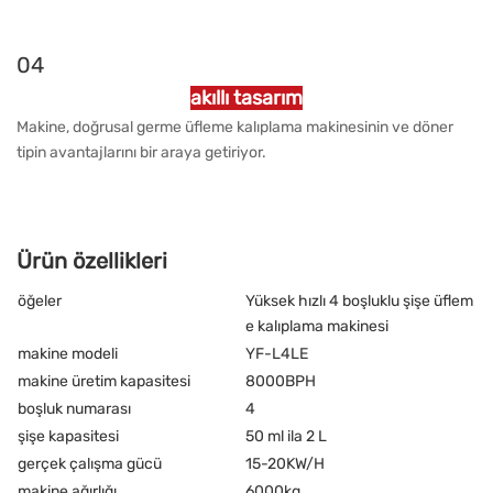
04
akıllı tasarım
Makine, doğrusal germe üfleme kalıplama makinesinin ve döner
tipin avantajlarını bir araya getiriyor.
Ürün özellikleri
öğeler
Yüksek hızlı 4 boşluklu şişe üflem
e kalıplama makinesi
makine modeli
YF-L4LE
makine üretim kapasitesi
8000BPH
boşluk numarası
4
şişe kapasitesi
50 ml ila 2 L
gerçek çalışma gücü
15-20KW/H
makine ağırlığı
6000kg