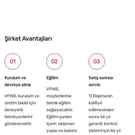
Şirket Avantajları
01
02
03
Kurulum ve
Eğitim
Satış sonrası
devreye alma
servis
VFINE,
VFINE, kurulum ve
müşterilerine
1) Ekipmanın
üretim takibi için
teknik eğitim
kalifiye
deneyimli
sağlayacaktır.
edilmesinden
teknisyenlerini
Eğitim şunları
sonra bir yıl
gönderecektir.
içerir: ekipman
garanti, kontrol
yapısı ve bakımı,
sistemi için bir yıl