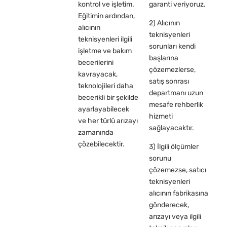
kontrol ve işletim.
garanti veriyoruz.
Eğitimin ardından,
2) Alıcının
alıcının
teknisyenleri
teknisyenleri ilgili
sorunları kendi
işletme ve bakım
başlarına
becerilerini
çözemezlerse,
kavrayacak,
satış sonrası
teknolojileri daha
departmanı uzun
becerikli bir şekilde
mesafe rehberlik
ayarlayabilecek
hizmeti
ve her türlü arızayı
sağlayacaktır.
zamanında
çözebilecektir.
3) İlgili ölçümler
sorunu
çözemezse, satıcı
teknisyenleri
alıcının fabrikasına
gönderecek,
arızayı veya ilgili