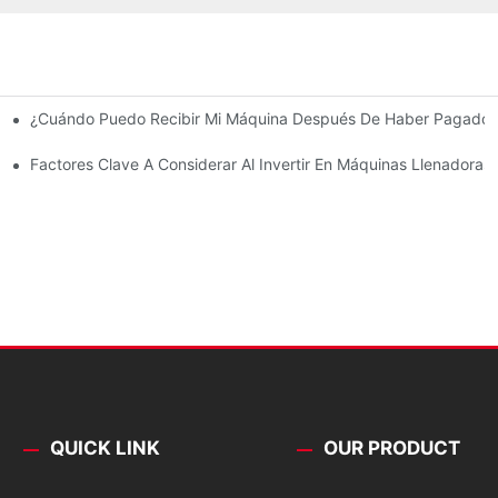
¿Cuándo Puedo Recibir Mi Máquina Después De Haber Pagado
cos, Productos De Limpieza Y Medicamentos
nal: La Leche Embotellada, La Leche En Bolsa O La Leche Envasada 
Factores Clave A Considerar Al Invertir En Máquinas Llenadoras 
QUICK LINK
OUR PRODUCT