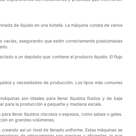
minada de líquido en una botella. La máquina consta de varios
llas vacías, asegurando que estén correctamente posicionadas
nado.
ectado a un depósito que contiene el producto líquido. El flujo
líquidos y necesidades de producción. Los tipos más comunes
máquinas son ideales para llenar líquidos fluidos y de baja
lar para la producción a pequeña y mediana escala.
s para llenar líquidos viscosos o espesos, como salsas o geles.
ucción en grandes volúmenes.
, creando así un nivel de llenado uniforme. Estas máquinas se
enadoras de rebosamiento son precisas y eficientes, lo que