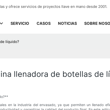
las y ofrece servicios de proyectos llave en mano desde 2001.
SERVICIO
CASOS
NOTICIAS
SOBRE NOS
de líquido?
a llenadora de botellas de l
do?**
ales en la industria del envasado, ya que permiten un llenado efic
uctividad y garantizar la calidad del producto final. En este artí