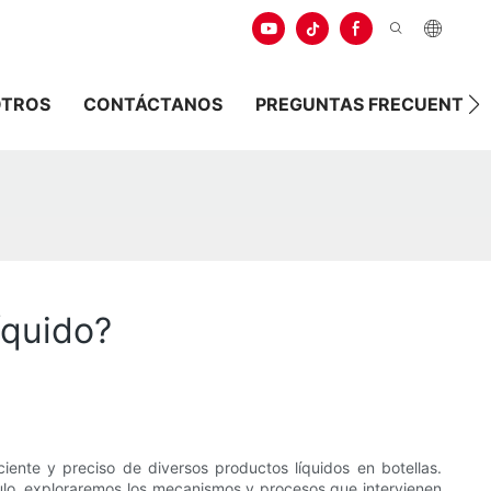
OTROS
CONTÁCTANOS
PREGUNTAS FRECUENTES
íquido?
iente y preciso de diversos productos líquidos en botellas.
culo, exploraremos los mecanismos y procesos que intervienen