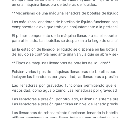
en una máquina llenadora de botellas de líquidos.
**Mecanismo de una máquina llenadora de botellas de líquid
Las máquinas llenadoras de botellas de líquido funcionan seg
componentes clave que trabajan conjuntamente a la perfecció
El primer componente de la máquina llenadora es el soporte 
para el llenado. Las botellas se desplazan a lo largo de una c
En la estación de llenado, el líquido se dispensa en las botel
de líquido se controla mediante una válvula que se abre y se ci
**Tipos de máquinas llenadoras de botellas de líquidos**
Existen varios tipos de máquinas llenadoras de botellas pa
incluyen las llenadoras por gravedad, las llenadoras a presión
Las llenadoras por gravedad funcionan permitiendo que el l
viscosidad, como agua o zumo. Las llenadoras por gravedad s
Las llenadoras a presión, por otro lado, utilizan un sistema p
Las llenadoras a presión garantizan un nivel de llenado prec
Las llenadoras de rebosamiento funcionan llenando la botella
utilizan comúnmente para llenar botellas con productos lí