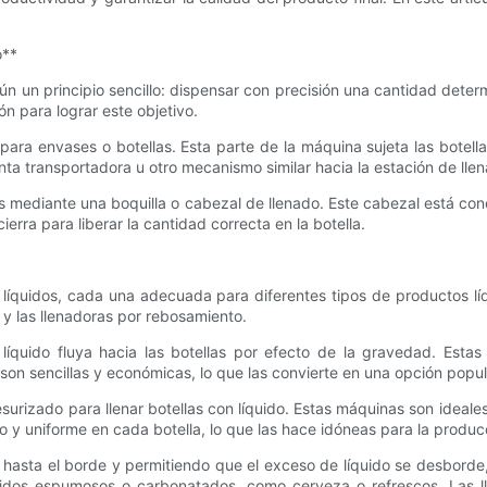
o**
ún un principio sencillo: dispensar con precisión una cantidad deter
n para lograr este objetivo.
para envases o botellas. Esta parte de la máquina sujeta las bote
inta transportadora u otro mecanismo similar hacia la estación de lle
las mediante una boquilla o cabezal de llenado. Este cabezal está con
erra para liberar la cantidad correcta en la botella.
ra líquidos, cada una adecuada para diferentes tipos de productos 
 y las llenadoras por rebosamiento.
íquido fluya hacia las botellas por efecto de la gravedad. Estas 
on sencillas y económicas, lo que las convierte en una opción popu
resurizado para llenar botellas con líquido. Estas máquinas son ideale
iso y uniforme en cada botella, lo que las hace idóneas para la prod
 hasta el borde y permitiendo que el exceso de líquido se desborde
quidos espumosos o carbonatados, como cerveza o refrescos. Las ll