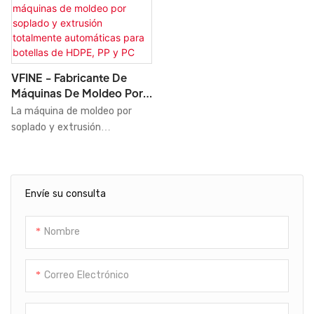
VFINE - Fabricante De
Máquinas De Moldeo Por
Soplado Y Extrusión
La máquina de moldeo por
Totalmente Automáticas
soplado y extrusión
Para Botellas De HDPE, PP
totalmente automática Vfine
Y PC
para botellas de HDPE, PP y
PC es una solución de
producción altamente
Envíe su consulta
eficiente y precisa. Esta
máquina para fabricar botellas
Nombre
de HDPE cuenta con control
servo completo, lo que
simplifica su operación y
Correo Electrónico
permite acceder a todos los
ajustes a través de su