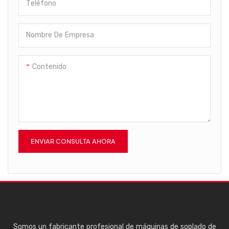
Teléfono
pantalla. Está diseñada para
una alta eficiencia,
produciendo botellas de forma
Nombre De Empresa
rápida y fiable.
Contenido
ENVIAR CONSULTA AHORA
Somos un fabricante profesional de máquinas de soplado de