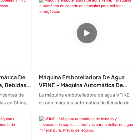
mática De
Máquina Embotelladora De Agua
a, Bebidas,
VFINE - Máquina Automática De
Llenado De Cápsulas Para Bebidas
ricantes de
La máquina embotelladora de agua VFINE
Energéticas
las en China,
es una máquina automática de llenado de
tomática que
cápsulas de alta calidad que le ofrece una
os líquidos,
forma fácil y práctica de llenar sus botellas
s y gaseosas,
de bebidas energéticas. Fabricada con
zado. Utiliza
materiales duraderos, esta máquina es lo