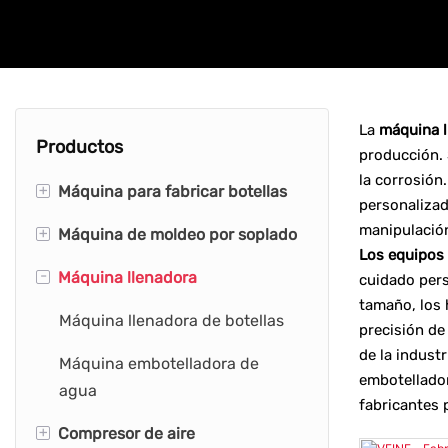
La
máquina l
Productos
producción. 
la corrosión
+
Máquina para fabricar botellas
personalizad
manipulación
+
Máquina de moldeo por soplado
Máquina para fabricar botellas
Los equipos 
de PET
-
Máquina llenadora
Máquina de moldeo por
cuidado pers
Máquina para fabricar botellas
soplado de botellas
tamaño, los 
Máquina llenadora de botellas
precisión de
de agua
Máquina de soplado de
de la indust
Máquina embotelladora de
Máquina para fabricar botellas
botellas
embotellador
agua
de HDPE
fabricantes 
Máquina de moldeo por
+
Compresor de aire
Máquina para fabricar botellas
soplado de HDPE