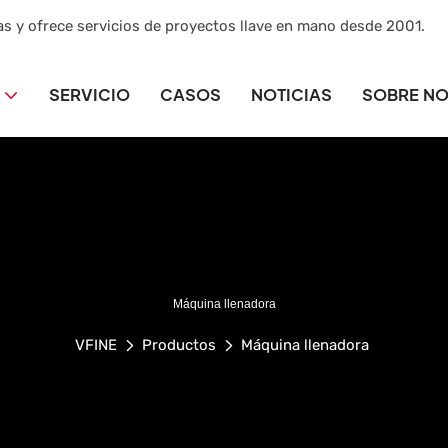
as y ofrece servicios de proyectos llave en mano desde 2001.
SERVICIO
CASOS
NOTICIAS
SOBRE N
Máquina llenadora
VFINE
Productos
Máquina llenadora