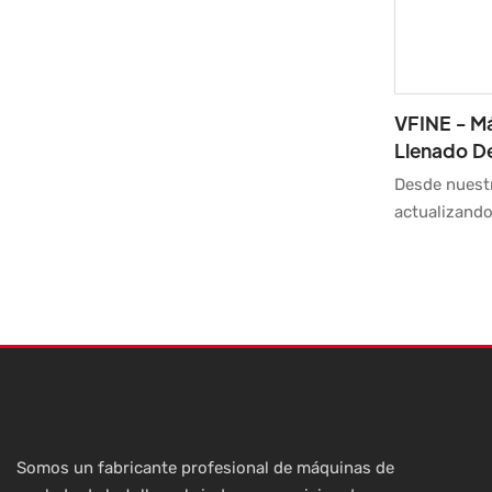
embotellado
único. Sus m
en una opció
VFINE - M
Llenado De
PET De Ag
Desde nuestr
actualizand
tecnologías 
tecnologías,
también ha 
una amplia a
encuentra en
llenadoras.
Somos un fabricante profesional de máquinas de