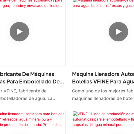
abricante De Máquinas
Máquina Llenadora Auto
as Para Embotellado De
Botellas VFINE Para Agu
nado Y Envasado De
Refrescos Y Gaseosas
r VFINE, fabricante de
Como uno de los mejores fab
botelladoras de agua. La
máquinas llenadoras de botel
ra automática de agua VFINE es
VFINE ofrece una máquina au
 de llenado y envasado de agua
llena botellas PET con divers
neración, diseñada y fabricada
como agua, bebidas, refresco
líderes en la industria. Ofrece
mediante un proceso automati