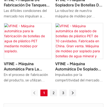
nuestros ingenieros
por soplado y estiramiento
Fabricación De Tanques
Sopladora De Botellas De
profesionales y
automático con una
Para Botellas De Plástico
Plástico PET, Fabricación,
Las difíciles condiciones del
La robustez de nuestra
experimentados pueden crear
capacidad de 16 000 botellas
PET: Extrusión, Inyección,
Moldeo, Moldeadora,
mercado nos impulsan a
máquina de moldeo por
soluciones personalizadas
por hora y 8 cavidades. Tiene
Soplado Y Moldeo Por
Maquinaria Agrícola,
mejorar nuestra
soplado contribuirá a
para ayudar en su diseño.
aplicaciones en diversos
Inyección. Pure Mine
Fábrica Con Servocontrol
competitividad tecnológica.
incrementar nuestras ventas
campos, como la fabricación
Completo
Hemos realizado múltiples
y a consolidar nuestra
de botellas mediante soplado.
pruebas para optimizar las
posición en el mercado.
tecnologías que permiten
Desarrollamos máquinas de
ahorrar tiempo en el proceso
moldeo por soplado para la
de fabricación. Actualmente,
fabricación de botellas de
el producto es ideal para su
plástico PET, combinando
VFINE - Máquina
VFINE - Máquina
aplicación en máquinas de
materias primas de alta
Automática De Soplado
Automática Para La
moldeo por soplado.
calidad con un rendimiento
De Botellas De Plástico
Fabricación De Botellas
Impulsados ​​por la
En el proceso de fabricación
excelente y estable. De esta
PET De 10 Cavidades.
De Agua De Plástico PET
competitividad del mercado,
del producto, se utilizan
manera, garantizamos que
Fabricada En China. Gran
Mediante Moldeo Por
hemos perfeccionado
tecnologías de vanguardia. El
este producto posee múltiples
Venta. Máquina De Moldeo
Soplado.
nuestras tecnologías y
ámbito de aplicación del
1
2
3
ventajas. Además, su diseño
Por Soplado Para Botellas
adquirido gran habilidad para
producto se ha ampliado
único y atractivo lo distingue
De Agua Mineral Y Otras
su aplicación en la fabricación
considerablemente a medida
claramente de otros
Bebidas.