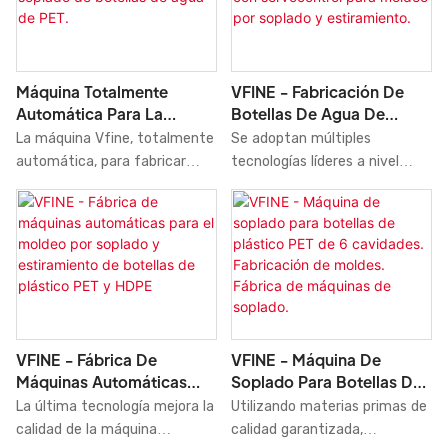
moldeo de alta velocidad en
de HDPE cuenta con control
comparación con productos
servo completo, lo que
similares en el mercado, tiene
simplifica su operación y
ventajas incomparables en
permite acceder a todos los
Máquina Totalmente
VFINE - Fabricación De
términos de rendimiento,
ajustes a través de su
Automática Para La
Botellas De Agua De
calidad, apariencia, etc., y
pantalla. Está diseñada para
Fabricación De Moldes Por
Plástico PET Totalmente
La máquina Vfine, totalmente
Se adoptan múltiples
goza de una buena reputación
una alta eficiencia,
Soplado De Botellas De
Automáticas Con
automática, para fabricar
tecnologías líderes a nivel
en el mercado.
produciendo botellas de forma
Agua De PET.
Servocontrol Para Moldeo
botellas de agua PET, adopta
mundial para fabricar
Por Soplado Y
rápida y fiable.
una tecnología de soplado y
sistemas de moldeo por
Estiramiento.
estiramiento de dos etapas
soplado y estiramiento
ya consolidada, y está
totalmente automáticos para
diseñada profesionalmente
tanques de botellas de agua
para la producción de envases
de plástico PET. Con las
de agua pura y agua mineral.
características mencionadas
anteriormente, el producto se
VFINE - Fábrica De
VFINE - Máquina De
puede encontrar ampliamente
Máquinas Automáticas
Soplado Para Botellas De
en el campo de las máquinas
Para El Moldeo Por
Plástico PET De 6
La última tecnología mejora la
Utilizando materias primas de
de moldeo por soplado.
Soplado Y Estiramiento De
Cavidades. Fabricación De
calidad de la máquina
calidad garantizada,
Botellas De Plástico PET Y
Moldes. Fábrica De