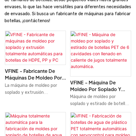
envases, lo que las hace versátiles para diferentes necesidades
de envasado. Si busca un fabricante de máquinas para fabricar
botellas, ¡contáctenos!
VFINE - Fabricante De
Máquinas De Moldeo Por
VFINE - Máquina De
Soplado Y Extrusión
La máquina de moldeo por
Moldeo Por Soplado Y
Totalmente Automáticas
soplado y extrusión
Estirado De Botellas PET
Máquina de moldeo por
Para Botellas De HDPE, PP
totalmente automática Vfine
De 6 Cavidades Con
soplado y estirado de botellas
Y PC
para botellas de HDPE, PP y
Llenado En Caliente De
PET de 6 cavidades con
PC es una solución de
Jugos Totalmente
llenado en caliente de jugo,
producción altamente
Automática.
totalmente automática,
eficiente y precisa. Esta
fabricante de máquinas de
máquina para fabricar botellas