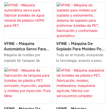
automática de moldeo por
tecnologías de punta y
HDPE
Máquinas De Soplado.
soplado y estiramiento para
maquinaria moderna,
botellas de plástico PET y
aseguramos la fabricación
HDPE. Por lo tanto, el
perfecta de botellas de
producto ya se utiliza en una
plástico PET de 6 cavidades
amplia variedad de
mediante moldeo por soplado.
aplicaciones, como la máquina
Nuestra máquina de moldeo
de moldeo por soplado.
por soplado, fabricada en
VFINE - Máquina
VFINE - Máquina De
fábrica, ofrece un precio
Automática Servo Para
Soplado Para Moldeo Por
competitivo para botellas de
Fabricar Botellas De Agua
Soplado Y Estiramiento,
Máquina de moldeo por
Todo en el mundo, incluyendo
agua, refrescos,
Mineral De Plástico HDPE
Sistema De Soplado Para
soplado de tanques de
la tecnología, avanza a pasos
medicamentos y cosméticos.
Para PET.
Preformar Botellas De
plástico HDPE PET
agigantados. Desde nuestra
Cuenta con numerosas
PET, Fabricación Y
totalmente automática y
fundación, hemos actualizado
ventajas. Además, su diseño
Conformado Automático.
servoactiva para botellas de
constantemente nuestras
se adapta a las últimas
agua mineral. Precio a la
tecnologías y desarrollado
tendencias y le confiere un
venta. El precio de la máquina
nuevos métodos para
aspecto único.
de moldeo presenta una
descubrir más ventajas de la
combinación de innovaciones
máquina sopladora de botellas
revolucionarias. Además,
PET, un sistema de moldeo
VFINE - Máquina De
VFINE - Máquina