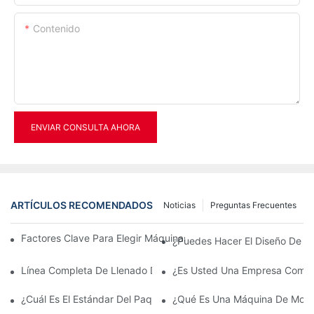
Contenido
ENVIAR CONSULTA AHORA
ARTÍCULOS RECOMENDADOS
Noticias
Preguntas Frecuentes
Factores Clave Para Elegir Máquinas ISBM, SBM O EBM Para S
¿Puedes Hacer El Diseño De La
Línea Completa De Llenado De Botellas De Agua A 12.000 Bph
¿Es Usted Una Empresa Comerc
¿Cuál Es El Estándar Del Paquete?
¿Qué Es Una Máquina De Molde