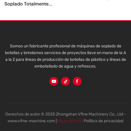
Soplado Totalmente
Soplado Para Botellas
Automático Para Envases
Cosméticas De Plástico
De Alimentos Y Dulces,
PET. Fabricada En China.
Botellas Preformadas Para
Mascotas, Transparentes Y
Moldeables
Somos un fabricante profesional de máquinas de soplado de
botellas y brindamos servicios de proyectos llave en mano de la A
a la Z para líneas de producción de botellas de plástico y líneas de
embotellado de agua y refrescos.
Derechos de autor © 2025 Zhongshan Vfine Machinery Co., Ltd -
www.vfine-machine.com |
Mapa del sitio
Política de privacidad