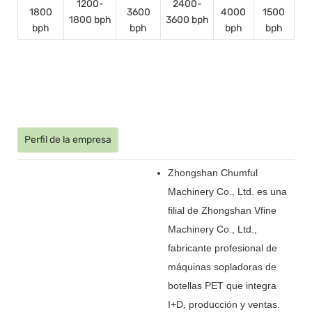
1200-
2400-
1800
3600
4000
1500
1800 bph
3600 bph
bph
bph
bph
bph
Perfil de la empresa
Zhongshan Chumful
Machinery Co., Ltd. es una
filial de Zhongshan Vfine
Machinery Co., Ltd.,
fabricante profesional de
máquinas sopladoras de
botellas PET que integra
I+D, producción y ventas.