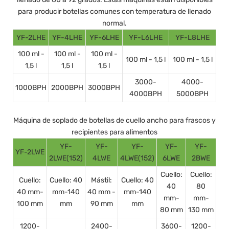
para producir botellas comunes con temperatura de llenado
normal.
YF-2LHE
YF-4LHE
YF-6LHE
YF-L6LHE
YF-L8LHE
100 ml -
100 ml -
100 ml -
100 ml - 1,5 l
100 ml - 1,5 l
1,5 l
1,5 l
1,5 l
3000-
4000-
1000BPH
2000BPH
3000BPH
4000BPH
5000BPH
Máquina de soplado de botellas de cuello ancho para frascos y
recipientes para alimentos
YF-
YF-
YF-
YF-
YF-
YF-2LWE
2LWE(152)
4LWE
4LWE(152)
6LWE
2BWE
Cuello:
Cuello:
Cuello:
Cuello: 40
Mástil:
Cuello: 40
40
80
40 mm-
mm-140
40 mm -
mm-140
mm-
mm-
100 mm
mm
90 mm
mm
80 mm
130 mm
1200-
2400-
3600-
1200-