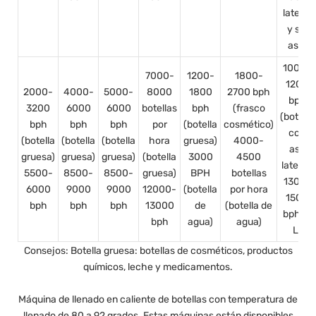
lateral
y sin
asa)
1000-
7000-
1200-
1800-
1200
2000-
4000-
5000-
8000
1800
2700 bph
bph
3200
6000
6000
botellas
bph
(frasco
(botella
bph
bph
bph
por
(botella
cosmético)
con
(botella
(botella
(botella
hora
gruesa)
4000-
asa
gruesa)
gruesa)
gruesa)
(botella
3000
4500
lateral)
5500-
8500-
8500-
gruesa)
BPH
botellas
1300-
6000
9000
9000
12000-
(botella
por hora
1500
bph
bph
bph
13000
de
(botella de
bph (5
bph
agua)
agua)
L)
Consejos: Botella gruesa: botellas de cosméticos, productos
químicos, leche y medicamentos.
Máquina de llenado en caliente de botellas con temperatura de
llenado de 80 a 92 grados. Estas máquinas están disponibles