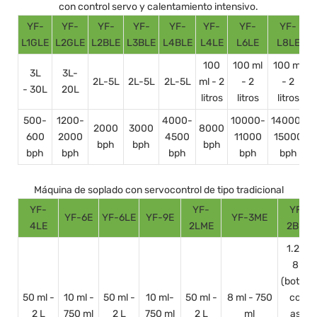
con control servo y calentamiento intensivo.
YF-
YF-
YF-
YF-
YF-
YF-
YF-
YF-
L1GLE
L2GLE
L2BLE
L3BLE
L4BLE
L4LE
L6LE
L8LE
100
100 ml
100 ml
3L
3L-
2L-5L
2L-5L
2L-5L
ml - 2
- 2
- 2
- 30L
20L
litros
litros
litros
500-
1200-
4000-
10000-
14000-
2000
3000
8000
600
2000
4500
11000
15000
bph
bph
bph
bph
bph
bph
bph
bph
Máquina de soplado con servocontrol de tipo tradicional
YF-
YF-
YF-
YF-6E
YF-6LE
YF-9E
YF-3ME
4LE
2LME
2BLE
1.25-
8L
(botella
50 ml -
10 ml -
50 ml -
10 ml-
50 ml -
8 ml - 750
con
2 L
750 ml
2 L
750 ml
2 L
ml
asa