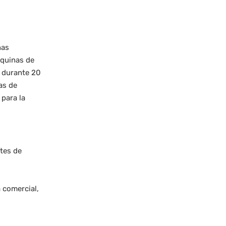
nas
áquinas de
T durante 20
as de
 para la
ntes de
a comercial,