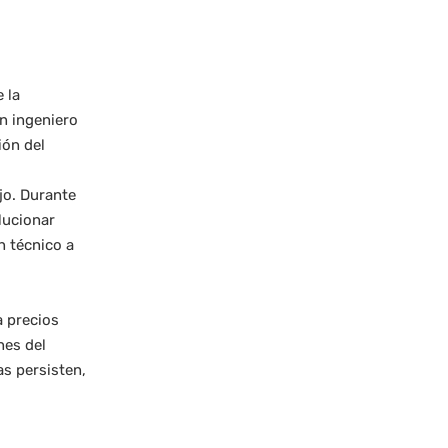
 la
un ingeniero
ión del
jo. Durante
lucionar
n técnico a
a precios
nes del
as persisten,