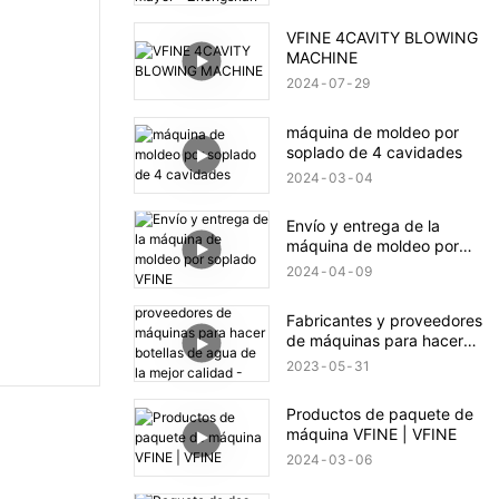
calidad. Venta al por
mayor - Zhongshan Vfine
VFINE 4CAVITY BLOWING
Machinery Co., Ltd.
MACHINE
2024
07
29
máquina de moldeo por
soplado de 4 cavidades
2024
03
04
Envío y entrega de la
máquina de moldeo por
soplado VFINE
2024
04
09
Fabricantes y proveedores
de máquinas para hacer
botellas de agua de la
2023
05
31
mejor calidad - Fábrica
vfine
Productos de paquete de
máquina VFINE | VFINE
2024
03
06