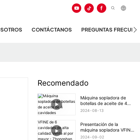
OSOTROS
CONTÁCTANOS
PREGUNTAS FRECUEN
Recomendado
Máquina sopladora de
botellas de aceite de 4
cavidades
2024
08
13
Presentación de la
máquina sopladora VFINE
de 6 cavidades de alta
2024
09
02