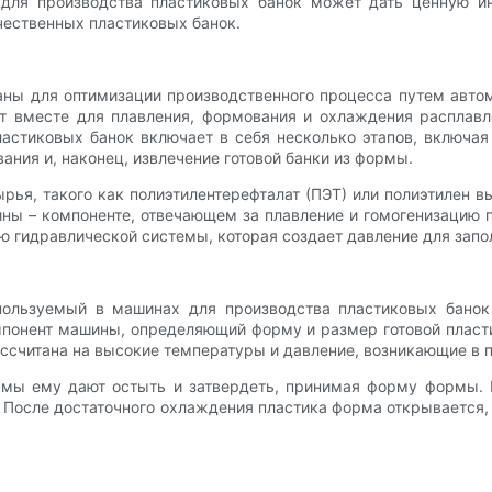
 для производства пластиковых банок может дать ценную и
чественных пластиковых банок.
ны для оптимизации производственного процесса путем авто
т вместе для плавления, формования и охлаждения расплавл
стиковых банок включает в себя несколько этапов, включая
ания и, наконец, извлечение готовой банки из формы.
рья, такого как полиэтилентерефталат (ПЭТ) или полиэтилен в
ны – компоненте, отвечающем за плавление и гомогенизацию пл
ю гидравлической системы, которая создает давление для зап
пользуемый в машинах для производства пластиковых банок
онент машины, определяющий форму и размер готовой пластик
ассчитана на высокие температуры и давление, возникающие в 
рмы ему дают остыть и затвердеть, принимая форму формы.
После достаточного охлаждения пластика форма открывается, 