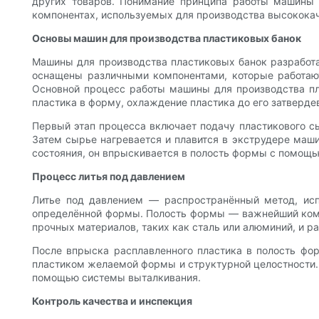
других товаров. Понимание принципа работы машины
компонентах, используемых для производства высокока
Основы машин для производства пластиковых банок
Машины для производства пластиковых банок разработа
оснащены различными компонентами, которые работаю
Основной процесс работы машины для производства пла
пластика в форму, охлаждение пластика до его затвердев
Первый этап процесса включает подачу пластикового сы
Затем сырье нагревается и плавится в экструдере маши
состояния, он впрыскивается в полость формы с помощь
Процесс литья под давлением
Литье под давлением — распространённый метод, ис
определённой формы. Полость формы — важнейший комп
прочных материалов, таких как сталь или алюминий, и р
После впрыска расплавленного пластика в полость фо
пластиком желаемой формы и структурной целостности. 
помощью системы выталкивания.
Контроль качества и инспекция