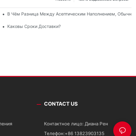
Вашего Продукта
В Чём Разница Между Асептическим Наполнением, Обычны
Каковы Сроки Доставки?
CONTACT US
ления
Контактное лицо: Диана Рен
Телефон:
+86 13823903135