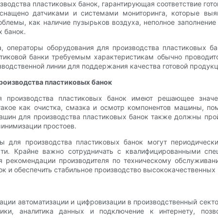
зводства пластиковых банок, гарантирующая соответствие го
оснащено датчиками и системами мониторинга, которые выя
облемы, как наличие пузырьков воздуха, неполное заполнени
х банок.
, операторы оборудования для производства пластиковых ба
стиковой банки требуемым характеристикам обычно проводитс
водственной линии для поддержания качества готовой продукц
производства пластиковых банок
я производства пластиковых банок имеют решающее значен
такое как очистка, смазка и осмотр компонентов машины, пом
ашин для производства пластиковых банок также должны прой
минимизации простоев.
ны для производства пластиковых банок могут периодическ
сти. Крайне важно сотрудничать с квалифицированными спе
 рекомендации производителя по техническому обслуживани
к и обеспечить стабильное производство высококачественных 
ации автоматизации и цифровизации в производственный сект
чики, аналитика данных и подключение к интернету, позв