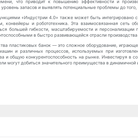
мени, что приводит к повышению эффективности и произво
уровень запасов и выявлять потенциальные проблемы до того, 
ункциями «Индустрии 4.0» также может быть интегрировано 
м, конвейеры и робототехника. Эта взаимосвязанная сеть о
иться большей гибкости, масштабируемости и персонализации
нтоспособными в быстро развивающейся отрасли производства
ства пластиковых банок — это сложное оборудование, играющ
машин и различных процессов, используемых при изготовле
тва и общую конкурентоспособность на рынке. Инвестируя в с
ели могут добиться значительного преимущества в динамичной 