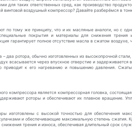
ыми для таких ответственных сред, как производство продукто
ый винтовой воздушный компрессор? Давайте разберёмся в тонк
 по тому же принципу, что и их масляные аналоги, но с од
 специальные покрытия и материалы для снижения трения 
ция гарантирует полное отсутствие масла в сжатом воздухе, 
 – два ротора, обычно изготовленных из высокопрочной стали
дух всасывается через впускное отверстие и задерживается 
 приводит к его нагреванию и повышению давления. Сжаты
го компрессора является компрессорная головка, состоящая 
держивают роторы и обеспечивают их плавное вращение. Упл
ры изготовлены с высокой точностью для обеспечения мак
улачками и обеспечивающие максимальную степень сжатия. К
я снижения трения и износа, обеспечивая длительный срок слу