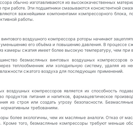
ссора обычно изготавливаются из высококачественных материа
е при работе. Эти подшипники смазываются консистентной сма
являются важнейшими компонентами компрессорного блока, п
ктивной работы.
 винтового воздушного компрессора роторы начинают зацеплят
 уменьшению его объёма и повышению давления. В процессе сж
 из камеры сжатия имеет более высокую температуру, чем при 
ьшинство безмасляных винтовых воздушных компрессоров о
ерез теплообменник или холодильную систему, удаляя из не
 влажности сжатого воздуха для последующих применений.
х воздушных компрессоров является их способность подава
во продуктов питания и напитков, фармацевтическое произво
ния из строя или создать угрозу безопасности. Безмасляные
и нормативным требованиям.
ры более экологичны, чем их масляные аналоги. Отказ от мас
. Кроме того, безмасляные компрессоры требуют меньше обсл