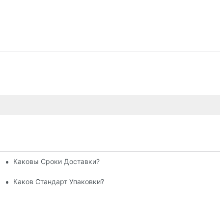
Каковы Сроки Доставки?
матическая Выдувная Машина
вая)
Каков Стандарт Упаковки?