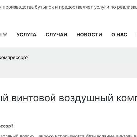
я производства бутылок и предоставляет услуги по реализа
Ы
УСЛУГА
СЛУЧАИ
НОВОСТИ
О НАС
 компрессор?
ый винтовой воздушный ком
ессор?
масляный воздух, широко используются безмасляные винтовы