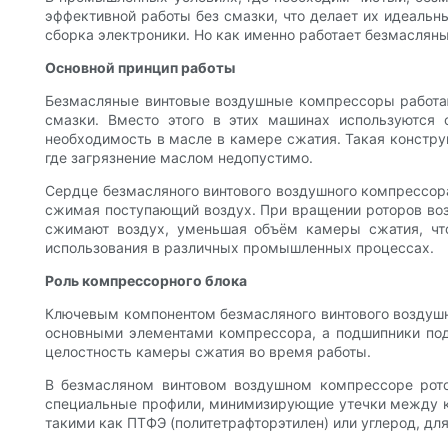
эффективной работы без смазки, что делает их идеальн
сборка электроники. Но как именно работает безмаслян
Основной принцип работы
Безмасляные винтовые воздушные компрессоры работают
смазки. Вместо этого в этих машинах используются
необходимость в масле в камере сжатия. Такая конструк
где загрязнение маслом недопустимо.
Сердце безмасляного винтового воздушного компрессора
сжимая поступающий воздух. При вращении роторов воз
сжимают воздух, уменьшая объём камеры сжатия, что
использования в различных промышленных процессах.
Роль компрессорного блока
Ключевым компонентом безмасляного винтового воздушно
основными элементами компрессора, а подшипники под
целостность камеры сжатия во время работы.
В безмасляном винтовом воздушном компрессоре рото
специальные профили, минимизирующие утечки между к
такими как ПТФЭ (политетрафторэтилен) или углерод, дл