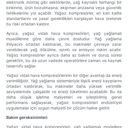
elektronik montaj gibi sektörlerde, yağ kaynaklı herhangi bir
kirlenme, ürün bozulmasına, ekipman arızasına veya güvenlik
tehlikelerine yol açabilir. Yağsız kompresörler, en katı kalite
standartlarını ve yasal gereklilikleri karşılayan hava üreterek
bu riski ortadan kaldırır.
Ayrıca, yağsız vidalı hava kompresörleri, yağ yağlamalı
muadillerine göre daha çevre dostudur. Yağ yağlama
ihtiyacını ortadan kaldırarak, bu makineler çevreye zarar
verebilecek yağ dökülme, sızıntı ve emisyon riskini azaltır.
Yağsız kompresörler ayrıca daha az bakım ve duruş süresi
gerektirir, bu da uzun vadede operatörlere zaman ve kaynak
tasarrufu sağlar.
Yağsız vidalı hava kompresörlerinin bir diğer avantajı da enerji
verimliliğidir. Yağ yağlama sistemleriyle ilişkili enerji kayıplarını
ortadan kaldırarak, bu makineler daha yüksek verimlilik
seviyelerinde çalışabilir ve enerji tüketimini azaltabilir. Bu da
daha düşük işletme maliyetleri ve iyileştirilmiş genel
performans sağlayarak, yağsız kompresörleri endüstriyel
uygulamalar için uygun maliyetli bir çözüm haline getirir.
Bakım gereksinimleri
Yağsız vidalı hava kompresörleri, yağ yağlamalı modellere