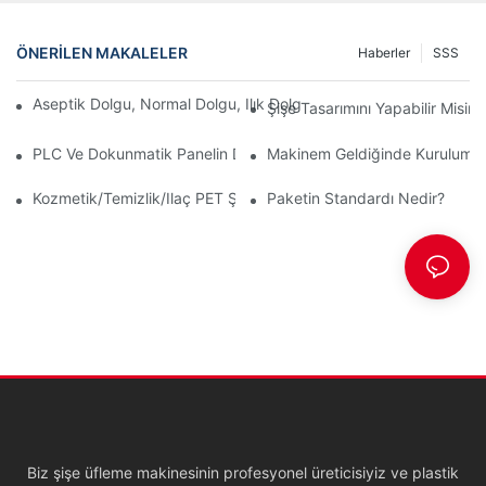
ÖNERILEN MAKALELER
Haberler
SSS
Aseptik Dolgu, Normal Dolgu, Ilık Dolgu Ve Sıcak Dolgu Arasında
Şişe Tasarımını Yapabilir Misini
PLC Ve Dokunmatik Panelin Dili Nedir?
Makinem Geldiğinde Kurulumunu
Kozmetik/temizlik/ilaç PET Şişe Üretim Geliştirme
Paketin Standardı Nedir?
Biz şişe üfleme makinesinin profesyonel üreticisiyiz ve plastik