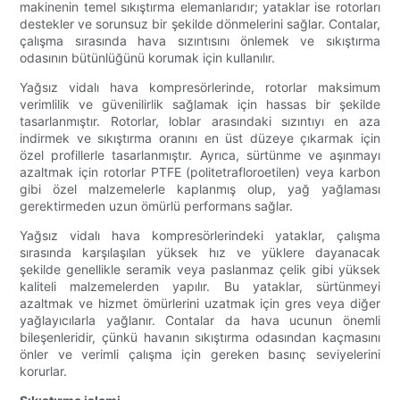
makinenin temel sıkıştırma elemanlarıdır; yataklar ise rotorları
destekler ve sorunsuz bir şekilde dönmelerini sağlar. Contalar,
çalışma sırasında hava sızıntısını önlemek ve sıkıştırma
odasının bütünlüğünü korumak için kullanılır.
Yağsız vidalı hava kompresörlerinde, rotorlar maksimum
verimlilik ve güvenilirlik sağlamak için hassas bir şekilde
tasarlanmıştır. Rotorlar, loblar arasındaki sızıntıyı en aza
indirmek ve sıkıştırma oranını en üst düzeye çıkarmak için
özel profillerle tasarlanmıştır. Ayrıca, sürtünme ve aşınmayı
azaltmak için rotorlar PTFE (politetrafloroetilen) veya karbon
gibi özel malzemelerle kaplanmış olup, yağ yağlaması
gerektirmeden uzun ömürlü performans sağlar.
Yağsız vidalı hava kompresörlerindeki yataklar, çalışma
sırasında karşılaşılan yüksek hız ve yüklere dayanacak
şekilde genellikle seramik veya paslanmaz çelik gibi yüksek
kaliteli malzemelerden yapılır. Bu yataklar, sürtünmeyi
azaltmak ve hizmet ömürlerini uzatmak için gres veya diğer
yağlayıcılarla yağlanır. Contalar da hava ucunun önemli
bileşenleridir, çünkü havanın sıkıştırma odasından kaçmasını
önler ve verimli çalışma için gereken basınç seviyelerini
korurlar.