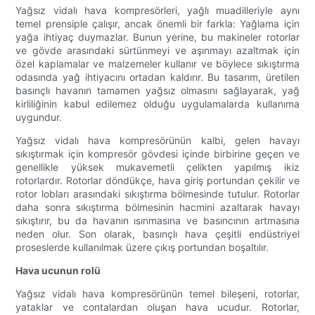
Yağsız vidalı hava kompresörleri, yağlı muadilleriyle aynı
temel prensiple çalışır, ancak önemli bir farkla: Yağlama için
yağa ihtiyaç duymazlar. Bunun yerine, bu makineler rotorlar
ve gövde arasındaki sürtünmeyi ve aşınmayı azaltmak için
özel kaplamalar ve malzemeler kullanır ve böylece sıkıştırma
odasında yağ ihtiyacını ortadan kaldırır. Bu tasarım, üretilen
basınçlı havanın tamamen yağsız olmasını sağlayarak, yağ
kirliliğinin kabul edilemez olduğu uygulamalarda kullanıma
uygundur.
Yağsız vidalı hava kompresörünün kalbi, gelen havayı
sıkıştırmak için kompresör gövdesi içinde birbirine geçen ve
genellikle yüksek mukavemetli çelikten yapılmış ikiz
rotorlardır. Rotorlar döndükçe, hava giriş portundan çekilir ve
rotor lobları arasındaki sıkıştırma bölmesinde tutulur. Rotorlar
daha sonra sıkıştırma bölmesinin hacmini azaltarak havayı
sıkıştırır, bu da havanın ısınmasına ve basıncının artmasına
neden olur. Son olarak, basınçlı hava çeşitli endüstriyel
proseslerde kullanılmak üzere çıkış portundan boşaltılır.
Hava ucunun rolü
Yağsız vidalı hava kompresörünün temel bileşeni, rotorlar,
yataklar ve contalardan oluşan hava ucudur. Rotorlar,